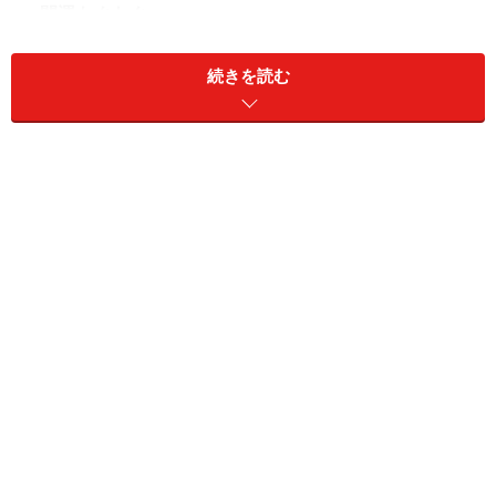
＜開運もぐもぐ＞
仲間とともに考え、自分の経験へとつなげていくために
は、“水のパワー”を使います。おすすめは、「手巻き寿
続きを読む
司」です。手巻き寿司は、のりに酢飯をのせ、好きな具
材を包んでいただく料理。包むことで中の具材の持つエ
ネルギーがより高まり、全体のバランスを整えてくれま
す。
水のパワーを持つ海の恵みを取り入れることで、人との
つながりや柔軟な発想も育まれやすくなるでしょう。大
切な仲間と一緒に手巻き寿司を囲むことで、より良い刺
激を受け、自分の経験として深めていくきっかけになり
そうです。
＞【2026年6月のもぐもぐ開運占い】他の星座の運勢が
気になる人はこちら