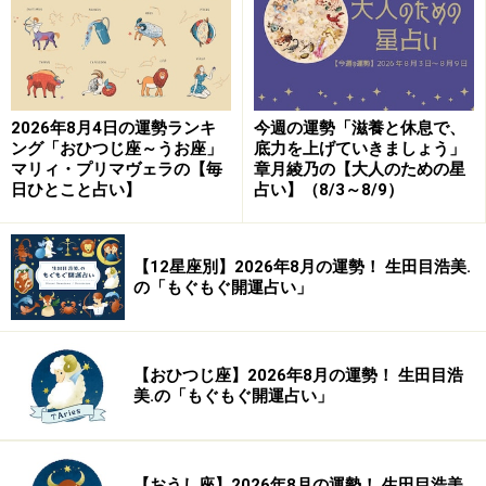
【編集部おすすめの購入サイト】
Amazonで占い関連の商品をチェック！
楽天市場で占い関連の商品をチェック！
2026年8月4日の運勢ランキ
今週の運勢「滋養と休息で、
ング「おひつじ座～うお座」
底力を上げていきましょう」
マリィ・プリマヴェラの【毎
章月綾乃の【大人のための星
日ひとこと占い】
占い】（8/3～8/9）
【12星座別】2026年8月の運勢！ 生田目浩美.
の「もぐもぐ開運占い」
【おひつじ座】2026年8月の運勢！ 生田目浩
美.の「もぐもぐ開運占い」
【おうし座】2026年8月の運勢！ 生田目浩美.