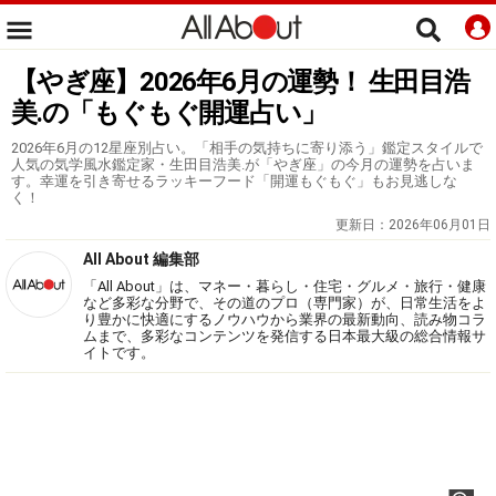
【やぎ座】2026年6月の運勢！ 生田目浩
美.の「もぐもぐ開運占い」
2026年6月の12星座別占い。「相手の気持ちに寄り添う」鑑定スタイルで
人気の気学風水鑑定家・生田目浩美.が「やぎ座」の今月の運勢を占いま
す。幸運を引き寄せるラッキーフード「開運もぐもぐ」もお見逃しな
く！
更新日：
2026年06月01日
All About 編集部
「All About」は、マネー・暮らし・住宅・グルメ・旅行・健康
など多彩な分野で、その道のプロ（専門家）が、日常生活をよ
り豊かに快適にするノウハウから業界の最新動向、読み物コラ
ムまで、多彩なコンテンツを発信する日本最大級の総合情報サ
イトです。