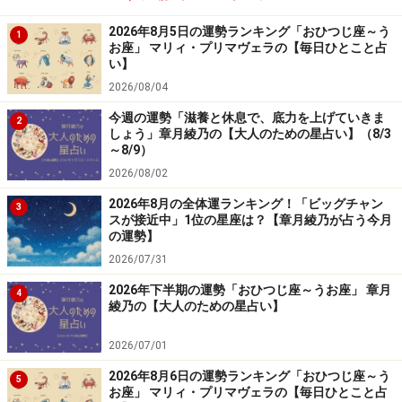
2026年8月5日の運勢ランキング「おひつじ座～う
1
お座」 マリィ・プリマヴェラの【毎日ひとこと占
い】
2026/08/04
今週の運勢「滋養と休息で、底力を上げていきま
2
しょう」章月綾乃の【大人のための星占い】（8/3
～8/9）
2026/08/02
2026年8月の全体運ランキング！「ビッグチャン
3
スが接近中」1位の星座は？【章月綾乃が占う今月
の運勢】
2026/07/31
2026年下半期の運勢「おひつじ座～うお座」 章月
4
綾乃の【大人のための星占い】
2026/07/01
2026年8月6日の運勢ランキング「おひつじ座～う
5
お座」 マリィ・プリマヴェラの【毎日ひとこと占