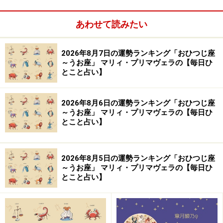
【この記事の筆者：生田目浩美.】
気学風水鑑定家。心理学研究家としても活動。1998年か
あわせて読みたい
ら風水師に師事し、風水、九星、祐気採り（吉方位判
断）、吉日の選定、手相・姓名判断、家相学などを学
2026年8月7日の運勢ランキング「おひつじ座
ぶ。上から押し付けるのではなく、「相手の気持ちに寄
～うお座」 マリィ・プリマヴェラの【毎日ひ
とこと占い】
り添う」鑑定スタイルは多くの読者の心をつかんで離さ
ない。テレビ、ラジオなどへの出演や、Webメディア、
2026年8月6日の運勢ランキング「おひつじ座
雑誌での執筆など幅広く活躍中。好きな食べ物は桃と餃
～うお座」 マリィ・プリマヴェラの【毎日ひ
子。あだ名はナッキー。
とこと占い】
【イラスト】
ほんま ちあき
2026年8月5日の運勢ランキング「おひつじ座
～うお座」 マリィ・プリマヴェラの【毎日ひ
とこと占い】
※記事内容は執筆時点のものです。最新の内容をご確認くださ
い。