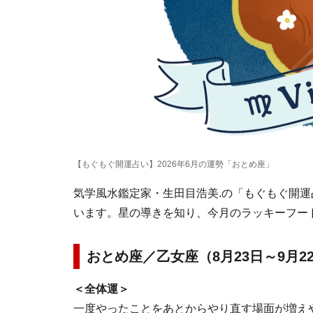
【もぐもぐ開運占い】2026年6月の運勢「おとめ座」
気学風水鑑定家・生田目浩美.の「もぐもぐ開運
います。星の導きを知り、今月のラッキーフー
おとめ座／乙女座（8月23日～9月2
＜全体運＞
一度やったことをあとからやり直す場面が増え