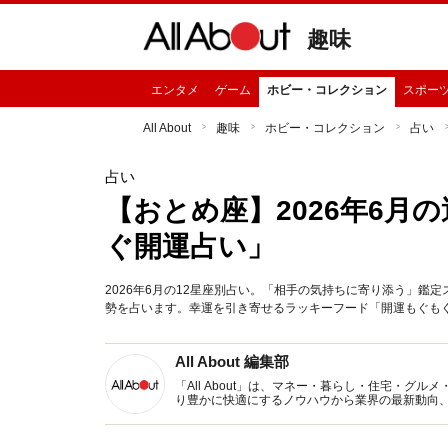
趣味
エンタメ
ゲーム
ホビー・コレクション
スポー
All About
趣味
ホビー・コレクション
占い
占い
【おとめ座】2026年6月
ぐ開運占い」
2026年6月の12星座別占い。「相手の気持ちに寄り添う」鑑
勢を占います。幸運を引き寄せるラッキーフード「開運もぐも
All About 編集部
「All About」は、マネー・暮らし・住宅・
り豊かに快適にするノウハウから業界の最新動向
イトです。