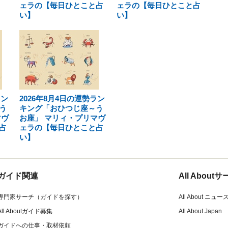
ェラの【毎日ひとこと占
ェラの【毎日ひとこと占
い】
い】
ラン
2026年8月4日の運勢ラン
う
キング「おひつじ座～う
マヴ
お座」 マリィ・プリマヴ
占
ェラの【毎日ひとこと占
い】
ガイド関連
All Abou
専門家サーチ（ガイドを探す）
All About ニュー
All Aboutガイド募集
All About Japan
ガイドへの仕事・取材依頼