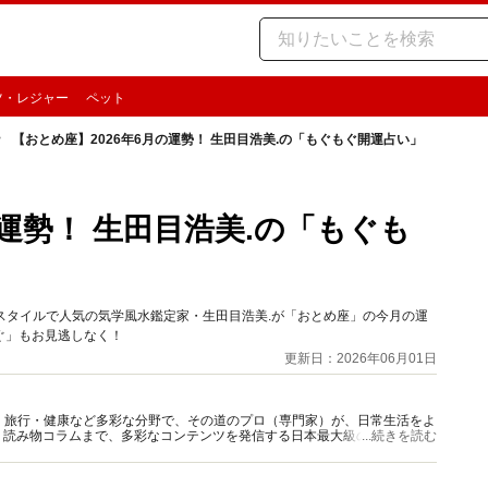
ツ・レジャー
ペット
【おとめ座】2026年6月の運勢！ 生田目浩美.の「もぐもぐ開運占い」
の運勢！ 生田目浩美.の「もぐも
定スタイルで人気の気学風水鑑定家・生田目浩美.が「おとめ座」の今月の運
ぐ」もお見逃しなく！
更新日：2026年06月01日
グルメ・旅行・健康など多彩な分野で、その道のプロ（専門家）が、日常生活をよ
、読み物コラムまで、多彩なコンテンツを発信する日本最大級の総合情報サ
...続きを読む