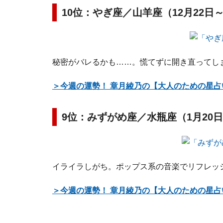
10位：やぎ座／山羊座（12月22日
秘密がバレるかも……。慌てずに開き直ってし
＞今週の運勢！ 章月綾乃の【大人のための星
9位：みずがめ座／水瓶座（1月20日
イライラしがち。ポップス系の音楽でリフレッ
＞今週の運勢！ 章月綾乃の【大人のための星