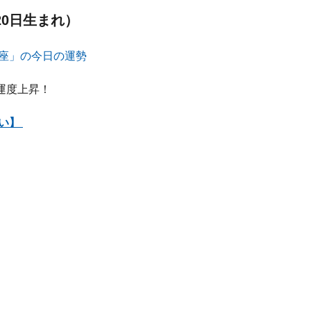
20日生まれ）
運度上昇！
占い】