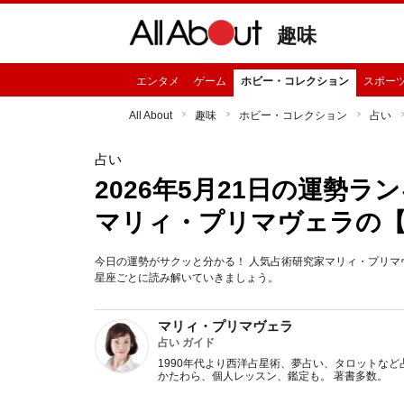
趣味
エンタメ
ゲーム
ホビー・コレクション
スポー
All About
趣味
ホビー・コレクション
占い
占い
2026年5月21日の運勢
マリィ・プリマヴェラの
今日の運勢がサクッと分かる！ 人気占術研究家マリィ・プリマヴ
星座ごとに読み解いていきましょう。
マリィ・プリマヴェラ
占い ガイド
1990年代より西洋占星術、夢占い、タロットなど
かたわら、個人レッスン、鑑定も。 著書多数。