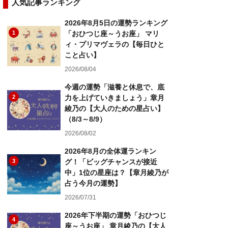
人気記事ランキング
2026年8月5日の運勢ランキング
1
「おひつじ座～うお座」 マリ
ィ・プリマヴェラの【毎日ひと
こと占い】
2026/08/04
今週の運勢「滋養と休息で、底
2
力を上げていきましょう」章月
綾乃の【大人のための星占い】
（8/3～8/9）
2026/08/02
2026年8月の全体運ランキン
3
グ！「ビッグチャンスが接近
中」1位の星座は？【章月綾乃が
占う今月の運勢】
2026/07/31
2026年下半期の運勢「おひつじ
4
座～うお座」 章月綾乃の【大人