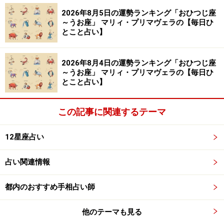
2026年8月5日の運勢ランキング「おひつじ座
～うお座」 マリィ・プリマヴェラの【毎日ひ
とこと占い】
8位：おうし座／牡牛座（4月20日～5月20
2026年8月4日の運勢ランキング「おひつじ座
日生まれ）
～うお座」 マリィ・プリマヴェラの【毎日ひ
とこと占い】
この記事に関連するテーマ
目上の人と折り合いが悪くなるかも。特に男性に注意。
12星座占い
＞【12星座別】今月の全体運1位の星座は？
占い関連情報
7位：おひつじ座／牡羊座（3月21日～4月
19日生まれ）
都内のおすすめ手相占い師
他のテーマも見る