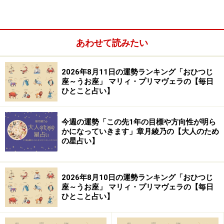
あわせて読みたい
2026年8月11日の運勢ランキング「おひつじ
＞【12星座別】今月の全体運1位の星座は？
座～うお座」 マリィ・プリマヴェラの【毎日
ひとこと占い】
10位：しし座／獅子座（7月23日～8月22日
生まれ）
今週の運勢「この先1年の目標や方向性が明ら
かになっていきます」章月綾乃の【大人のため
の星占い】
好きな画集や写真集を開いてみよう。心が洗われるは
2026年8月10日の運勢ランキング「おひつじ
座～うお座」 マリィ・プリマヴェラの【毎日
ず。
ひとこと占い】
＞【12星座別】今月の全体運1位の星座は？