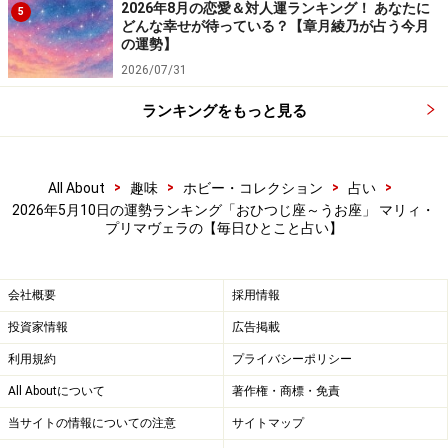
日生まれ）
2026年8月の恋愛＆対人運ランキング！ あなたに
5
どんな幸せが待っている？【章月綾乃が占う今月
の運勢】
2026/07/31
友人と電話で連絡を取り合って。いい情報をゲットでき
ランキングをもっと見る
そう。
＞【12星座別】今月の全体運1位の星座は？
>
>
>
>
All About
趣味
ホビー・コレクション
占い
2026年5月10日の運勢ランキング「おひつじ座～うお座」 マリィ・
プリマヴェラの【毎日ひとこと占い】
5位：おとめ座／乙女座（8月23日～9月22
日生まれ）
会社概要
採用情報
投資家情報
広告掲載
利用規約
プライバシーポリシー
掃除にツキあり。部屋の隅や引き出しを集中的にキレイ
All Aboutについて
著作権・商標・免責
にすれば爽快に！
当サイトの情報についての注意
サイトマップ
＞【12星座別】今月の全体運1位の星座は？