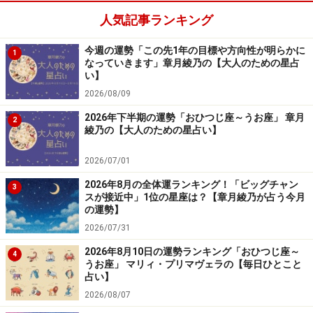
人気記事ランキング
友人関係が華やかに。どんな人にも話しかける気さくな
姿勢が◎。
今週の運勢「この先1年の目標や方向性が明らかに
1
なっていきます」章月綾乃の【大人のための星占
＞【12星座別】今月の全体運1位の星座は？
い】
2026/08/09
2026年下半期の運勢「おひつじ座～うお座」 章月
2
綾乃の【大人のための星占い】
2026/07/01
2026年8月の全体運ランキング！「ビッグチャン
3
スが接近中」1位の星座は？【章月綾乃が占う今月
の運勢】
2026/07/31
2026年8月10日の運勢ランキング「おひつじ座～
4
うお座」 マリィ・プリマヴェラの【毎日ひとこと
占い】
6位：いて座／射手座（11月23日～12月21
2026/08/07