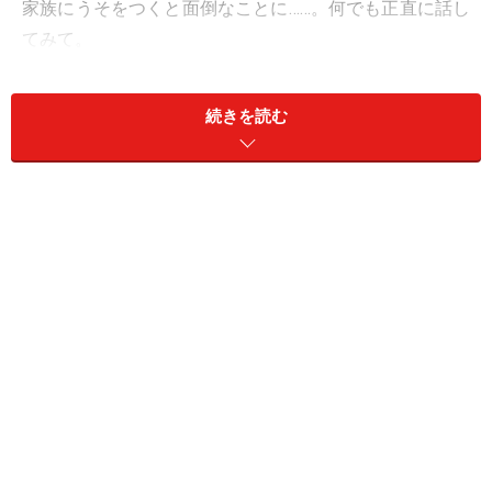
家族にうそをつくと面倒なことに……。何でも正直に話し
てみて。
＞【12星座別】今月の全体運1位の星座は？
続きを読む
11位：うお座／魚座（2月19日～3月20日生
まれ）
だまされやすい日。相手の表情を読んでうそを見抜くこ
と。