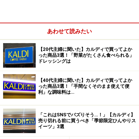
あわせて読みたい
【20代主婦に聞いた】カルディで買ってよか
最初に紹介するのは、「鮭にんにく辣油 赤唐辛子
った商品3選！「野菜がたくさん食べられる」
ドレッシングは
120g」604円（税込）。ほぐした鮭にフライドガーリッ
クをたっぷりと混ぜ込み、ピリ辛に仕上げた “食べるラ
ー油風”の新しい鮭フレークです。
【40代主婦に聞いた】カルディで買ってよか
った商品3選！「手間なくそのまま使えて便
利」な調味料は…
こちらは、カルディでたびたび売り切れる大人気商品の
「青いにんにく辣油」と同シリーズのオリジナル商品で
す。
「これはSNSでバズりそう…！」【カルディ】
売り切れる前に買うべき「季節限定ひんやりス
イーツ」3選