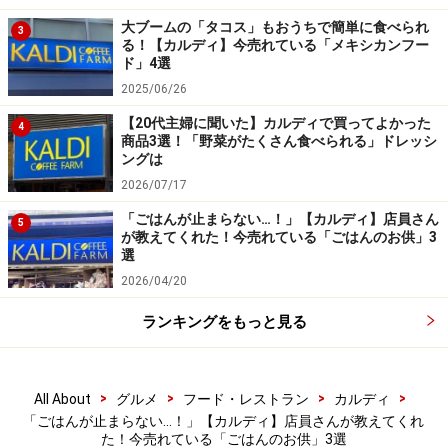
瓶をあけると、オリーブ油となたね油に浸った高菜、ダ
大ブームの「タコス」もおうちで簡単に食べられ
3
イス状のプロセスチーズと辛子明太子がごろっと入って
る！【カルディ】今売れている「メキシカンフー
ド」4選
います。
2025/06/26
【20代主婦に聞いた】カルディで買ってよかった
4
商品3選！「野菜がたくさん食べられる」ドレッシ
ングは
オイリーな高菜は、背徳感たっぷり！ 冷めてもおいしいの
でおにぎりの具にしてもGood
2026/07/17
ひと口食べると、高菜に塩気がしっかりと効いた濃いめ
「ごはんが止まらない…！」【カルディ】店員さん
5
が教えてくれた！今売れている「ごはんのお供」3
の味わいが、ごはんと抜群の相性。オイリーな高菜は背
選
徳感たっぷり！ さらにチーズと明太子のコクもプラスさ
2026/04/20
れていることで満足感もあります。
ランキングをもっと見る
油分が多いのでペペロンチーノなどのオイル系パスタの
具材としても◎。冷めてもおいしいため、おにぎりの具
>
>
>
>
All About
グルメ
フード・レストラン
カルディ
にもおすすめです。
「ごはんが止まらない…！」【カルディ】店員さんが教えてくれ
た！今売れている「ごはんのお供」3選