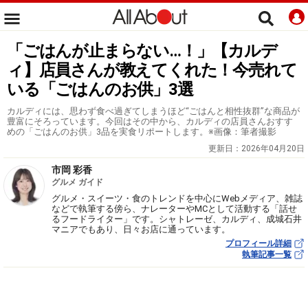
「ごはんが止まらない…！」【カルデ
ィ】店員さんが教えてくれた！今売れて
いる「ごはんのお供」3選
カルディには、思わず食べ過ぎてしまうほど“ごはんと相性抜群”な商品が
豊富にそろっています。今回はその中から、カルディの店員さんおすす
めの「ごはんのお供」3品を実食リポートします。※画像：筆者撮影
更新日：
2026年04月20日
市岡 彩香
グルメ ガイド
グルメ・スイーツ・食のトレンドを中心にWebメディア、雑誌
などで執筆する傍ら、ナレーターやMCとして活動する「話せ
るフードライター」です。シャトレーゼ、カルディ、成城石井
マニアでもあり、日々お店に通っています。
プロフィール詳細
執筆記事一覧