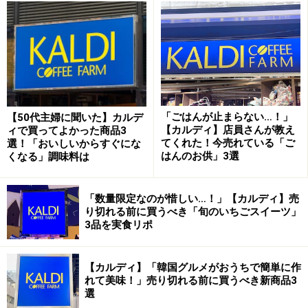
ガーリックが効いた、鮭フレークがぎっしり！ ごはんにの
せていただきます
ガラス瓶の中には、食べやすくほぐされた鮭フレークが
ぎっしり。ふたを開けた瞬間、にんにくとラー油の食欲
をそそる香りが広がります。
「ごはんが止まらない…！」
【50代主婦に聞いた】カルデ
【カルディ】店員さんが教え
ィで買ってよかった商品3
てくれた！今売れている「ご
選！「おいしいからすぐにな
ひと口食べるだけで、ガツンと感じる辛み！ 辛いもの好き
はんのお供」3選
くなる」調味料は
にはもってこいの味わいです
食べると、たっぷりの鮭の身にガツンとした辛みとにん
「数量限定なのが惜しい…！」【カルディ】売
り切れる前に買うべき「旬のいちごスイーツ」
にくの風味が染み込んでいて、辛いもの好きにはたまら
3品を実食リポ
ない！ 鮭の味わいだけでなく、ごまの風味も加わり、う
ま味もしっかりと感じられます。
【カルディ】「韓国グルメがおうちで簡単に作
れて美味！」売り切れる前に買うべき新商品3
ごはんのお供としてはもちろん、パスタやサラダなど、
選