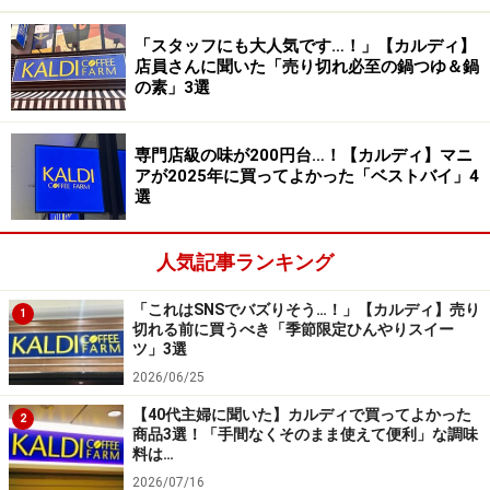
料理の具材にも幅広く使える万能調味料です。
「スタッフにも大人気です…！」【カルディ】
2. 「明太高菜チーズ」537円
店員さんに聞いた「売り切れ必至の鍋つゆ＆鍋
の素」3選
「明太高菜チーズ 140g」537円（税込）
専門店級の味が200円台…！【カルディ】マニ
アが2025年に買ってよかった「ベストバイ」4
続いて紹介するのは、「明太高菜チーズ 140g」537円
選
（税込）。こちらはカルディオリジナルの和食材ブラン
ド「もへじ」の商品で、塩漬けした九州産高菜にチーズ
人気記事ランキング
と明太子を合わせ、ほんのりにんにくが効いた一品で
す。
「これはSNSでバズりそう…！」【カルディ】売り
1
切れる前に買うべき「季節限定ひんやりスイー
ツ」3選
2026/06/25
【40代主婦に聞いた】カルディで買ってよかった
2
商品3選！「手間なくそのまま使えて便利」な調味
高菜＋チーズ＋明太子の濃厚な味わいは、ごはんにかけて
料は…
も、パスタにかけても、おつまみにしてもおいしい！
2026/07/16