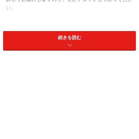
い。
目次
1. 「鮭にんにく辣油 赤唐辛子」604円
続きを読む
2. 「明太高菜チーズ」537円
3. 「会津天宝 ねぎみそ」321円
1. 「鮭にんにく辣油 赤唐辛子」604円
「鮭にんにく辣油 赤唐辛子 120g」604円（税込）