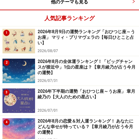
他のテーマも見る
人気記事ランキング
2026年8月9日の運勢ランキング「おひつじ座～う
1
お座」 マリィ・プリマヴェラの【毎日ひとこと占
い】
2026/08/07
2026年8月の全体運ランキング！「ビッグチャン
2
スが接近中」1位の星座は？【章月綾乃が占う今月
の運勢】
2026/07/31
2026年下半期の運勢「おひつじ座～うお座」 章月
3
綾乃の【大人のための星占い】
2026/07/01
2026年8月の恋愛＆対人運ランキング！ あなたに
4
どんな幸せが待っている？【章月綾乃が占う今月
の運勢】