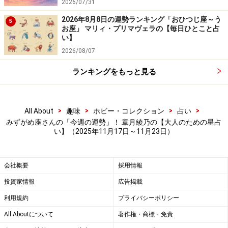
2026/07/31
2026年8月8日の運勢ランキング「おひつじ座～う
5
お座」 マリィ・プリマヴェラの【毎日ひとこと占
い】
2026/08/07
ランキングをもっと見る
>
>
>
>
All About
趣味
ホビー・コレクション
占い
みずがめ座さんの「今週の運勢」！ 章月綾乃の【大人のための星占
い】（2025年11月17日～11月23日）
会社概要
採用情報
投資家情報
広告掲載
利用規約
プライバシーポリシー
All Aboutについて
著作権・商標・免責