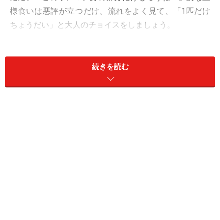
様食いは悪評が立つだけ。流れをよく見て、「1匹だけ
ちょうだい」と大人のチョイスをしましょう。
手を付けない部分は、一切口を出さないこともうまくや
る条件に。「後は頼んでいい？」と一言添えられたら完
続きを読む
璧です。
オフは、アンテナを張りましょう。ノーチェックだった
楽しそうなイベントに間に合いそう。デートにも活用
を。
＞【12星座別】あなたを満たす「居場所」の作り方
＞【今週の運勢】他の星座の運勢を見る
※記事内容は執筆時点のものです。最新の内容をご確認くださ
い。