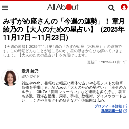
みずがめ座さんの「今週の運勢」！ 章月
綾乃の【大人のための星占い】（2025年
11月17日～11月23日）
【今週の運勢】2025年11月第4週の「みずがめ座（水瓶座）」の運勢で
す。この時期どんなことが起こるのか、星の動きからひも解いていきま
しょう。【大人のための星占い】をお届けします。
更新日：
2025年11月17日
章月 綾乃
占い ガイド
雑誌やWeb、書籍など幅広い媒体で占いや心理テストの執筆・
監修を手掛ける。All About「大人のための星占い」「幸せのカ
ルテ」、GINZA「開運レター占い」など連載を多く持ち、著書
も多数。西洋占星術、周易、手相、数秘術、ダイスやカード占
い、しぐさや言葉グセの研究など守備範囲は広め。
プロフィール詳細
執筆記事一覧