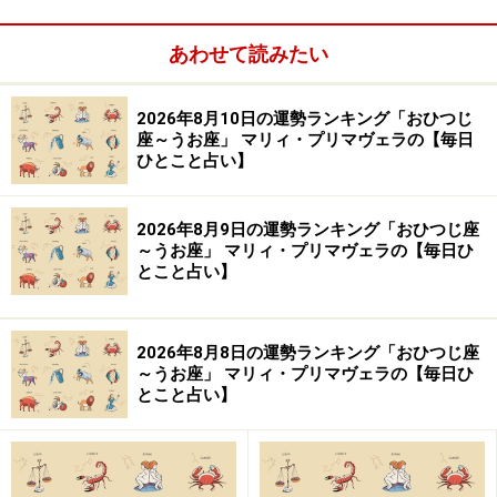
あわせて読みたい
【この記事の筆者：生田目浩美.】
気学風水鑑定家。心理学研究家としても活動。1998年か
ら風水師に師事し、風水、九星、祐気採り（吉方位判
2026年8月10日の運勢ランキング「おひつじ
座～うお座」 マリィ・プリマヴェラの【毎日
断）、吉日の選定、手相・姓名判断、家相学などを学
ひとこと占い】
ぶ。上から押し付けるのではなく、「相手の気持ちに寄
り添う」鑑定スタイルは多くの読者の心をつかんで離さ
2026年8月9日の運勢ランキング「おひつじ座
ない。テレビ、ラジオなどへの出演や、Webメディア、
～うお座」 マリィ・プリマヴェラの【毎日ひ
とこと占い】
雑誌での執筆など幅広く活躍中。好きな食べ物は桃と餃
子。あだ名はナッキー。
2026年8月8日の運勢ランキング「おひつじ座
【イラスト】
～うお座」 マリィ・プリマヴェラの【毎日ひ
とこと占い】
ほんま ちあき
※記事内容は執筆時点のものです。最新の内容をご確認くださ
い。