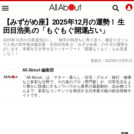
【みずがめ座】2025年12月の運勢！ 生
田目浩美.の「もぐもぐ開運占い」
2025年12月の12星座別占い。「相手の気持ちに寄り添う」鑑定スタイル
で人気の気学風水鑑定家・生田目浩美.が「みずがめ座」の今月の運勢を
占います。幸運を引き寄せるラッキーフード「開運もぐもぐ」もお見逃
しなく！
更新日：
2025年12月01日
All About 編集部
「All About」は、マネー・暮らし・住宅・グルメ・旅行・健康
など多彩な分野で、その道のプロ（専門家）が、日常生活をよ
り豊かに快適にするノウハウから業界の最新動向、読み物コラ
ムまで、多彩なコンテンツを発信する日本最大級の総合情報サ
イトです。