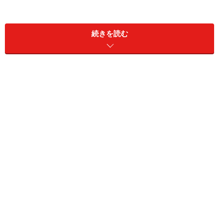
＜開運もぐもぐ＞
他の人と違った発想で勝負するには、“木のパワー”を使
続きを読む
います。ハッとしたひらめきがアイデアに変わり、オリ
ジナリティーあふれるものを生み出す力になります。
おすすめは、「スティックサラダ」です。キュウリ、ニ
ンジン、ダイコン、アスパラガス、セロリ、パプリカな
どたくさんの野菜を使い、彩りを意識すると、より木の
パワーが高まります。
酸味のあるマヨネーズをベースに、みそやゴマ、醤油な
どお好みで入れてディップを手作りしてみてもよいでし
ょう。
＞【2025年12月のもぐもぐ開運占い】他の星座の運勢が
気になる人はこちら