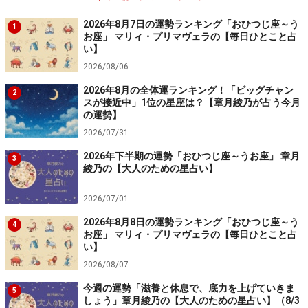
2026年8月7日の運勢ランキング「おひつじ座～う
1
お座」 マリィ・プリマヴェラの【毎日ひとこと占
い】
2026/08/06
2026年8月の全体運ランキング！「ビッグチャン
2
スが接近中」1位の星座は？【章月綾乃が占う今月
の運勢】
2026/07/31
2026年下半期の運勢「おひつじ座～うお座」 章月
3
綾乃の【大人のための星占い】
2026/07/01
2026年8月8日の運勢ランキング「おひつじ座～う
4
お座」 マリィ・プリマヴェラの【毎日ひとこと占
い】
2026/08/07
今週の運勢「滋養と休息で、底力を上げていきま
5
しょう」章月綾乃の【大人のための星占い】（8/3