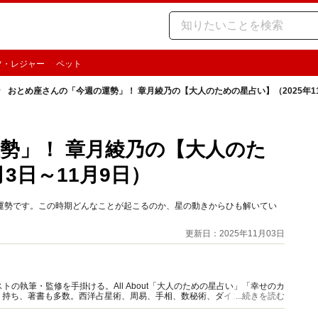
ツ・レジャー
ペット
おとめ座さんの「今週の運勢」！ 章月綾乃の【大人のための星占い】（2025年11
勢」！ 章月綾乃の【大人のた
月3日～11月9日）
」の運勢です。この時期どんなことが起こるのか、星の動きからひも解いてい
更新日：2025年11月03日
の執筆・監修を手掛ける。All About「大人のための星占い」「幸せのカ
多く持ち、著書も多数。西洋占星術、周易、手相、数秘術、ダイスやカード占
...続きを読む
。