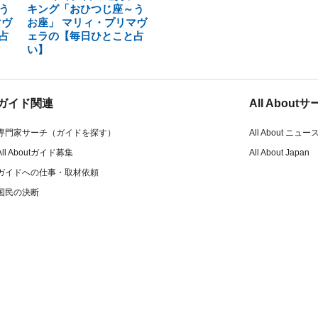
う
キング「おひつじ座～う
マヴ
お座」 マリィ・プリマヴ
占
ェラの【毎日ひとこと占
い】
ガイド関連
All Abou
専門家サーチ（ガイドを探す）
All About ニュー
All Aboutガイド募集
All About Japan
ガイドへの仕事・取材依頼
国民の決断