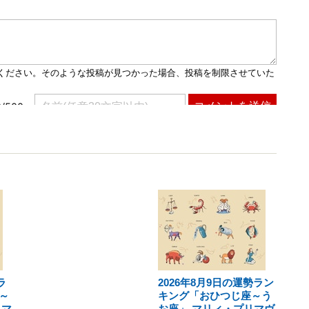
ラ
2026年8月9日の運勢ラン
～
キング「おひつじ座～う
リマ
お座」 マリィ・プリマヴ