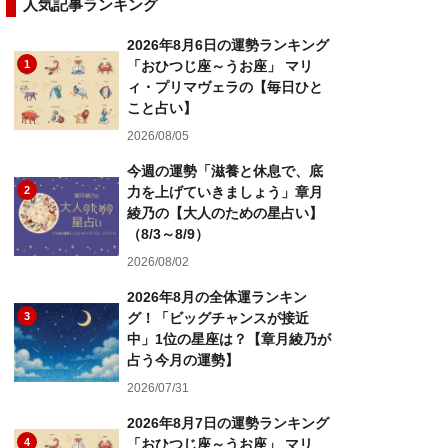
人気記事ランキング
2026年8月6日の運勢ランキング
1
「おひつじ座～うお座」 マリ
ィ・プリマヴェラの【毎日ひと
こと占い】
2026/08/05
今週の運勢「滋養と休息で、底
2
力を上げていきましょう」章月
綾乃の【大人のための星占い】
（8/3～8/9）
2026/08/02
2026年8月の全体運ランキン
3
グ！「ビッグチャンスが接近
中」1位の星座は？【章月綾乃が
占う今月の運勢】
2026/07/31
2026年8月7日の運勢ランキング
4
「おひつじ座～うお座」 マリ