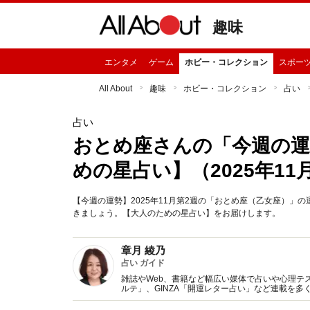
趣味
エンタメ
ゲーム
ホビー・コレクション
スポー
All About
趣味
ホビー・コレクション
占い
占い
おとめ座さんの「今週の運
めの星占い】（2025年11
【今週の運勢】2025年11月第2週の「おとめ座（乙女座）
きましょう。【大人のための星占い】をお届けします。
章月 綾乃
占い ガイド
雑誌やWeb、書籍など幅広い媒体で占いや心理テスト
ルテ」、GINZA「開運レター占い」など連載を
い、しぐさや言葉グセの研究など守備範囲は広め