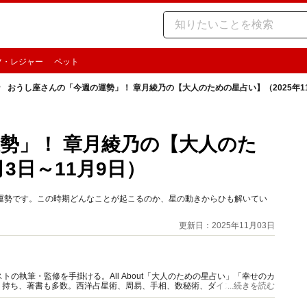
ツ・レジャー
ペット
おうし座さんの「今週の運勢」！ 章月綾乃の【大人のための星占い】（2025年11
勢」！ 章月綾乃の【大人のた
月3日～11月9日）
」の運勢です。この時期どんなことが起こるのか、星の動きからひも解いてい
更新日：2025年11月03日
の執筆・監修を手掛ける。All About「大人のための星占い」「幸せのカ
多く持ち、著書も多数。西洋占星術、周易、手相、数秘術、ダイスやカード占
...続きを読む
。