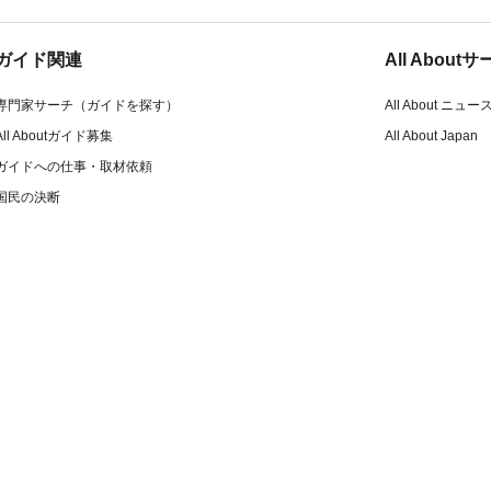
ガイド関連
All Abou
専門家サーチ（ガイドを探す）
All About ニュー
All Aboutガイド募集
All About Japan
ガイドへの仕事・取材依頼
国民の決断