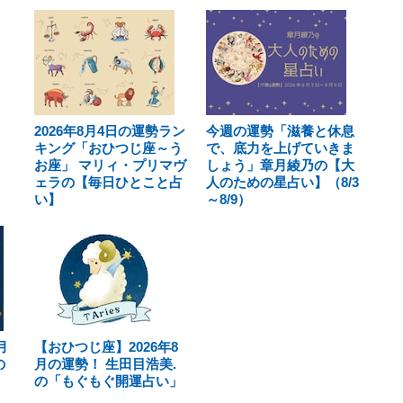
2026年8月4日の運勢ラン
今週の運勢「滋養と休息
キング「おひつじ座～う
で、底力を上げていきま
お座」 マリィ・プリマヴ
しょう」章月綾乃の【大
ェラの【毎日ひとこと占
人のための星占い】（8/3
い】
～8/9）
月
【おひつじ座】2026年8
の
月の運勢！ 生田目浩美.
の「もぐもぐ開運占い」