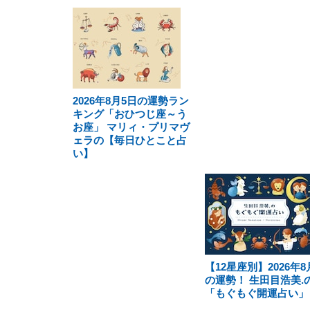
2026年8月5日の運勢ラン
キング「おひつじ座～う
お座」 マリィ・プリマヴ
ェラの【毎日ひとこと占
い】
【12星座別】2026年8
の運勢！ 生田目浩美.
「もぐもぐ開運占い」