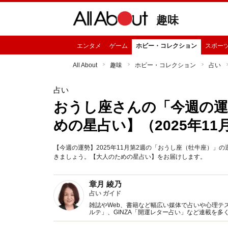
趣味
エンタメ
ゲーム
ホビー・コレクション
スポー
All About
趣味
ホビー・コレクション
占い
占い
おうし座さんの「今週の運
めの星占い】（2025年11
【今週の運勢】2025年11月第2週の「おうし座（牡牛座）
きましょう。【大人のための星占い】をお届けします。
章月 綾乃
占い ガイド
雑誌やWeb、書籍など幅広い媒体で占いや心理テスト
ルテ」、GINZA「開運レター占い」など連載を
い、しぐさや言葉グセの研究など守備範囲は広め