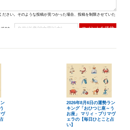
ラン
2026年8月6日の運勢ラン
う
キング「おひつじ座～う
マヴ
お座」 マリィ・プリマヴ
占
ェラの【毎日ひとこと占
い】