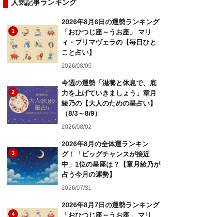
人気記事ランキング
2026年8月6日の運勢ランキング
1
「おひつじ座～うお座」 マリ
ィ・プリマヴェラの【毎日ひと
こと占い】
2026/08/05
今週の運勢「滋養と休息で、底
2
力を上げていきましょう」章月
綾乃の【大人のための星占い】
（8/3～8/9）
2026/08/02
2026年8月の全体運ランキン
3
グ！「ビッグチャンスが接近
中」1位の星座は？【章月綾乃が
占う今月の運勢】
2026/07/31
2026年8月7日の運勢ランキング
4
「おひつじ座～うお座」 マリ