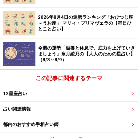
え。ぼんやりと過ごす、または、本当にやりたかったこ
とをやることでリセットがかかって、明日への英気が湧
2026年8月4日の運勢ランキング「おひつじ座
～うお座」 マリィ・プリマヴェラの【毎日ひ
いてきます。
とこと占い】
夜の社交は、年長者メインで。不思議と打ち解けやす
今週の運勢「滋養と休息で、底力を上げていき
く、バックアップをもらえるでしょう。
ましょう」章月綾乃の【大人のための星占い】
（8/3～8/9）
＞【幸せのカルテ】他の星座が気になる人はこちら
この記事に関連するテーマ
※記事内容は執筆時点のものです。最新の内容をご確認くださ
い。
12星座占い
【編集部おすすめの購入サイト】
占い関連情報
Amazonで占い関連の商品をチェック！
都内のおすすめ手相占い師