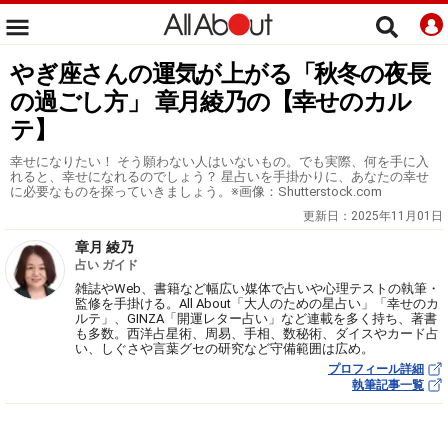
やぎ座さんの運気が上がる「秋冬の夜長
の過ごし方」 章月綾乃の【幸せのカル
テ】
幸せになりたい！ そう願わない人はいないもの。でも実際、何を手に入
れると、幸せになれるのでしょう？ 星占いを手掛かりに、あなたの幸せ
に必要なものを探っていきましょう。※画像：Shutterstock.com
更新日：
2025年11月01日
章月 綾乃
占い ガイド
雑誌やWeb、書籍など幅広い媒体で占いや心理テストの執筆・
監修を手掛ける。All About「大人のための星占い」「幸せのカ
ルテ」、GINZA「開運レター占い」など連載を多く持ち、著書
も多数。西洋占星術、周易、手相、数秘術、ダイスやカード占
い、しぐさや言葉グセの研究など守備範囲は広め。
プロフィール詳細
執筆記事一覧