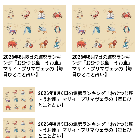
けていくといいでしょう。絶対に外せない予定だけ、週
に最大2日までと決めておくと、融通が利くようになり
ます。
今は、空っぽでも、なんだかんだでいろいろ埋まってい
くはず。
2026年8月8日の運勢ランキ
2026年8月7日の運勢ランキ
ング「おひつじ座～うお座」
ング「おひつじ座～うお座」
・
門限を作る
マリィ・プリマヴェラの【毎
マリィ・プリマヴェラの【毎
日ひとこと占い】
日ひとこと占い】
この時間までには、必ず、家に帰るとマイルールを設定
して。
2026年8月6日の運勢ランキング「おひつじ座
～うお座」 マリィ・プリマヴェラの【毎日ひ
仮に、それが終電でもいいのです。オフィシャルとプラ
とこと占い】
イベートを心理的に分けることで、ゆとりが取り戻せる
はず。
2026年8月5日の運勢ランキング「おひつじ座
～うお座」 マリィ・プリマヴェラの【毎日ひ
とこと占い】
また、寝る前に1人になれる時間をつくるのもよい考