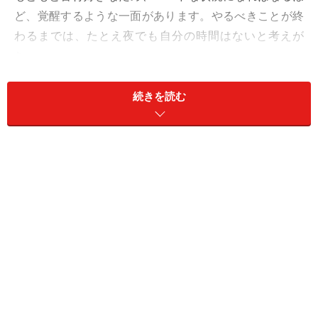
ど、覚醒するような一面があります。やるべきことが終
わるまでは、たとえ夜でも自分の時間はないと考えが
ち。
【よくある症状】
続きを読む
夜になったらやろうと思っていたことを持ち越しやすい
でしょう。
仕事が終わらない、誰かにつかまるなどイレギュラーな
ことが起こって、心積もりが狂いやすいのです。私用を
入れたら、他がキツキツになることも多そう。
【やぎ座さんにオススメする夜の過ごし方】
1：余白
2：区切り
3：一人時間