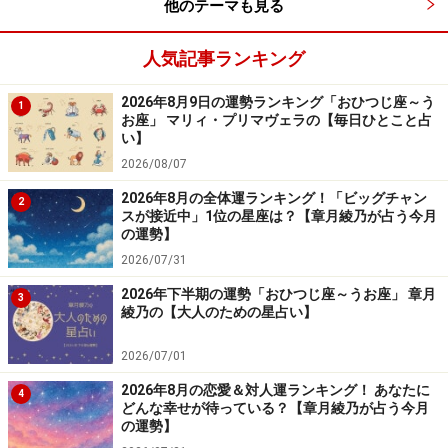
他のテーマも見る
楽天市場で占い関連の商品をチェック！
人気記事ランキング
2026年8月9日の運勢ランキング「おひつじ座～う
1
お座」 マリィ・プリマヴェラの【毎日ひとこと占
い】
2026/08/07
2026年8月の全体運ランキング！「ビッグチャン
2
スが接近中」1位の星座は？【章月綾乃が占う今月
の運勢】
2026/07/31
2026年下半期の運勢「おひつじ座～うお座」 章月
3
綾乃の【大人のための星占い】
2026/07/01
2026年8月の恋愛＆対人運ランキング！ あなたに
4
どんな幸せが待っている？【章月綾乃が占う今月
の運勢】