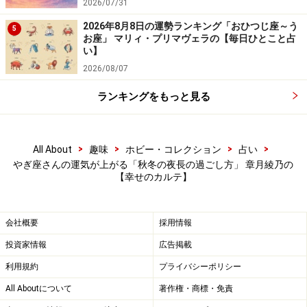
2026/07/31
2026年8月8日の運勢ランキング「おひつじ座～う
5
お座」 マリィ・プリマヴェラの【毎日ひとこと占
い】
2026/08/07
ランキングをもっと見る
>
>
>
>
All About
趣味
ホビー・コレクション
占い
やぎ座さんの運気が上がる「秋冬の夜長の過ごし方」 章月綾乃の
【幸せのカルテ】
会社概要
採用情報
投資家情報
広告掲載
利用規約
プライバシーポリシー
All Aboutについて
著作権・商標・免責