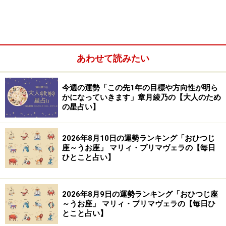
そろそろ、真実に向き合う段階です。
やぎ座さんは、自分の力を買い被っているのです。頑張
あわせて読みたい
れば、これくらいはやれるはずだという初期設定が高過
ぎます。平日の夜を予備タイムと考えると、グッとラク
今週の運勢「この先1年の目標や方向性が明ら
になるはず。
かになっていきます」章月綾乃の【大人のため
の星占い】
【処方箋】
・
スカスカ主義で
2026年8月10日の運勢ランキング「おひつじ
座～うお座」 マリィ・プリマヴェラの【毎日
公私ともに誘いが多く、気付くと過密なスケジュールに
ひとこと占い】
なってしまいやすいでしょう。
2026年8月9日の運勢ランキング「おひつじ座
でも、もともと抱えているものが多いため、ひょんなこ
～うお座」 マリィ・プリマヴェラの【毎日ひ
とで何かが狂うと、総崩れになるリスクが高いはず。そ
とこと占い】
こで、アポイントメントは夜に入れないように調整をか