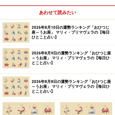
気になる人はこちら
あわせて読みたい
【この記事の筆者：生田目浩美.】
気学風水鑑定家。心理学研究家としても活動。1998年か
2026年8月10日の運勢ランキング「おひつじ
座～うお座」 マリィ・プリマヴェラの【毎日
ら風水師に師事し、風水、九星、祐気採り（吉方位判
ひとこと占い】
断）、吉日の選定、手相・姓名判断、家相学などを学
ぶ。上から押し付けるのではなく、「相手の気持ちに寄
2026年8月9日の運勢ランキング「おひつじ座
り添う」鑑定スタイルは多くの読者の心をつかんで離さ
～うお座」 マリィ・プリマヴェラの【毎日ひ
とこと占い】
ない。テレビ、ラジオなどへの出演や、Webメディア、
雑誌での執筆など幅広く活躍中。好きな食べ物は桃と餃
子。あだ名はナッキー。
2026年8月8日の運勢ランキング「おひつじ座
～うお座」 マリィ・プリマヴェラの【毎日ひ
とこと占い】
【イラスト】
ほんま ちあき
※記事内容は執筆時点のものです。最新の内容をご確認くださ