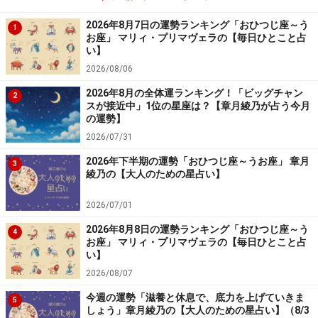
2026年8月7日の運勢ランキング「おひつじ座～う
1
お座」 マリィ・プリマヴェラの【毎日ひとこと占
い】
2026/08/06
2026年8月の全体運ランキング！「ビッグチャン
2
スが接近中」1位の星座は？【章月綾乃が占う今月
の運勢】
2026/07/31
2026年下半期の運勢「おひつじ座～うお座」 章月
3
綾乃の【大人のための星占い】
2026/07/01
2026年8月8日の運勢ランキング「おひつじ座～う
4
お座」 マリィ・プリマヴェラの【毎日ひとこと占
い】
2026/08/07
今週の運勢「滋養と休息で、底力を上げていきま
5
しょう」章月綾乃の【大人のための星占い】（8/3