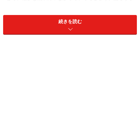
寧に「やり直す勇気」が、あなたの強みになります。
続きを読む
＜開運もぐもぐ＞
上手にやり直すには、“土のパワー”を使います。おすす
めは、「マグロの赤身」。どんぶりにご飯を盛り、その
上にマグロの赤身を重ねていきましょう。この「重ね
る」という行為にも、土のパワーが宿ります。また、た
んぱく質のうまみが強い食材ほど、そのパワーは高まり
ます。
マグロは海の生き物なので、“水のパワー”も強く、やり
直しの後の流れをスムーズにしてくれます。仕事運を高
めたい場合は、わさびを添えましょう。“金のパワー”が
加わり、運気をアップさせてくれます。
＞【2025年11月のもぐもぐ開運占い】他の星座の運勢が