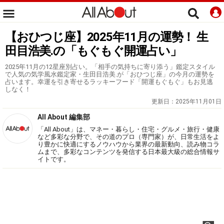
【おひつじ座】2025年11月の運勢！ 生
田目浩美.の「もぐもぐ開運占い」
2025年11月の12星座別占い。「相手の気持ちに寄り添う」鑑定スタイル
で人気の気学風水鑑定家・生田目浩美.が「おひつじ座」の今月の運勢を
占います。幸運を引き寄せるラッキーフード「開運もぐもぐ」もお見逃
しなく！
更新日：
2025年11月01日
All About 編集部
「All About」は、マネー・暮らし・住宅・グルメ・旅行・健康
など多彩な分野で、その道のプロ（専門家）が、日常生活をよ
り豊かに快適にするノウハウから業界の最新動向、読み物コラ
ムまで、多彩なコンテンツを発信する日本最大級の総合情報サ
イトです。