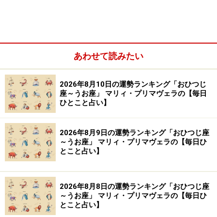
あなたにないものを持っている人が、世界を広げてくれ
るでしょう。
あわせて読みたい
なにしろ、好みが違う、生き方が違う、細かい考え方が
違う人と意気投合するのは、奇跡と言っていいはず。ズ
2026年8月10日の運勢ランキング「おひつじ
レを包容することで、大きく成長します。
座～うお座」 マリィ・プリマヴェラの【毎日
ひとこと占い】
【処方箋】
・
区切る
2026年8月9日の運勢ランキング「おひつじ座
～うお座」 マリィ・プリマヴェラの【毎日ひ
運命共同体が、本当の望み。
とこと占い】
でも、それは、世界がもっと単純なルールで動いていた
2026年8月8日の運勢ランキング「おひつじ座
時代の名残といえそう。これだけ多様化した流れの中で
～うお座」 マリィ・プリマヴェラの【毎日ひ
は、全ジャンルにおいて一緒というのは、まず無理で
とこと占い】
す。発想を変えて、部分的なシェアを目指していくとよ