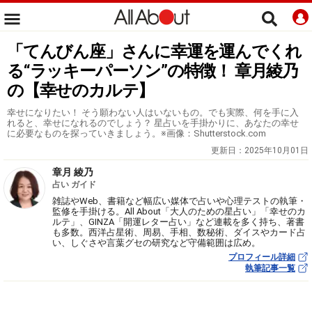
「てんびん座」さんに幸運を運んでくれ
る“ラッキーパーソン”の特徴！ 章月綾乃
の【幸せのカルテ】
幸せになりたい！ そう願わない人はいないもの。でも実際、何を手に入
れると、幸せになれるのでしょう？ 星占いを手掛かりに、あなたの幸せ
に必要なものを探っていきましょう。※画像：Shutterstock.com
更新日：
2025年10月01日
章月 綾乃
占い ガイド
雑誌やWeb、書籍など幅広い媒体で占いや心理テストの執筆・
監修を手掛ける。All About「大人のための星占い」「幸せのカ
ルテ」、GINZA「開運レター占い」など連載を多く持ち、著書
も多数。西洋占星術、周易、手相、数秘術、ダイスやカード占
い、しぐさや言葉グセの研究など守備範囲は広め。
プロフィール詳細
執筆記事一覧