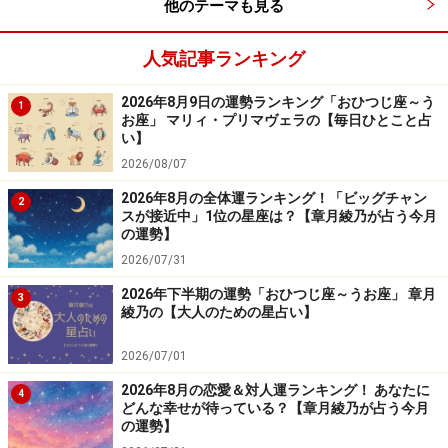
他のテーマも見る
人気記事ランキング
2026年8月9日の運勢ランキング「おひつじ座～う
1
お座」 マリィ・プリマヴェラの【毎日ひとこと占
い】
2026/08/07
2026年8月の全体運ランキング！「ビッグチャン
2
スが接近中」1位の星座は？【章月綾乃が占う今月
の運勢】
2026/07/31
2026年下半期の運勢「おひつじ座～うお座」 章月
3
綾乃の【大人のための星占い】
2026/07/01
2026年8月の恋愛＆対人運ランキング！ あなたに
4
どんな幸せが待っている？【章月綾乃が占う今月
の運勢】