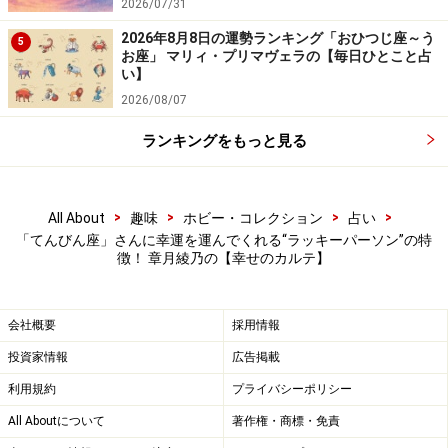
2026/07/31
2026年8月8日の運勢ランキング「おひつじ座～う
5
お座」 マリィ・プリマヴェラの【毎日ひとこと占
い】
2026/08/07
ランキングをもっと見る
>
>
>
>
All About
趣味
ホビー・コレクション
占い
「てんびん座」さんに幸運を運んでくれる“ラッキーパーソン”の特
徴！ 章月綾乃の【幸せのカルテ】
会社概要
採用情報
投資家情報
広告掲載
利用規約
プライバシーポリシー
All Aboutについて
著作権・商標・免責