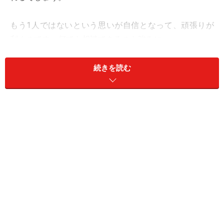
もう1人ではないという思いが自信となって、頑張りが
利くのです。何でも相談できるのも強みに。
【よくある症状】
続きを読む
てんびん座さんにとって2人で1つというスタイルが、完
全体なのです。
このため、すべてが一致していればいいのですが、どう
しても違いは生まれるもの。合わない、違うということ
が大きなストレスにもなるでしょう。
【てんびん座さんのキーパーソン】
1：いいとこ取り
2：ハイレベルな人
3：自分と正反対の人