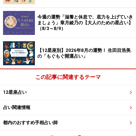
また、通りすがりの人の何気ない一言が未来を変えるこ
とも。相手との関係性より、受け取ったものに着目をし
今週の運勢「滋養と休息で、底力を上げていき
ましょう」章月綾乃の【大人のための星占い】
てみて。名前も知らない人がキーパーソンになるかも？
（8/3～8/9）
＞【幸せのカルテ】他の星座が気になる人はこちら
【12星座別】2026年8月の運勢！ 生田目浩美.
※記事内容は執筆時点のものです。最新の内容をご確認くださ
の「もぐもぐ開運占い」
い。
この記事に関連するテーマ
【編集部おすすめの購入サイト】
12星座占い
Amazonで占い関連の商品をチェック！
占い関連情報
楽天市場で占い関連の商品をチェック！
都内のおすすめ手相占い師