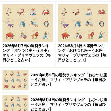
さそう。
遊ぶならこの人、勉強はあの人、ビジネスは別の人と目
的によって付き合う相手を変えてみて。それぞれの分野
でベストな答えがもらえて、たくさんのキーパーソンを
持つことになるはず。
2026年8月7日の運勢ランキ
2026年8月6日の運勢ランキ
ング「おひつじ座～うお座」
ング「おひつじ座～うお座」
・
昔なじみ
マリィ・プリマヴェラの【毎
マリィ・プリマヴェラの【毎
日ひとこと占い】
日ひとこと占い】
ブランクのある人間関係も、あなたの運命を変えるでし
ょう。
2026年8月5日の運勢ランキング「おひつじ座
～うお座」 マリィ・プリマヴェラの【毎日ひ
昔は親しく付き合っていたけれど、何らかの事情で離れ
とこと占い】
た人との再会、つながりを大事にしましょう。「そうい
えば、こういうのが得意だったよね？」的に、あなた自
2026年8月4日の運勢ランキング「おひつじ座
身も忘れていた才能や能力に光を当ててくれるはず。
～うお座」 マリィ・プリマヴェラの【毎日ひ
とこと占い】