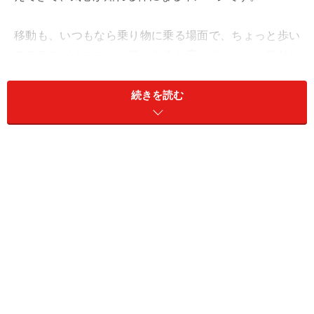
移動も、いつもなら乗り物に乗る場面で、ちょっと歩い
てみるのがオススメ。気になるお店やイベントに気付い
て、楽しい予定が増えるでしょう。
続きを読む
社交は、1対複数で。仲良しの間に混ぜてもらうと新鮮
です。
愛は、生活感チラ見せで親近感を高めて。
＞【12星座別】幸運をつかむ“軌道修正”の方法！
＞【今週の運勢】他の星座の運勢を見る
※記事内容は執筆時点のものです。最新の内容をご確認くださ
い。