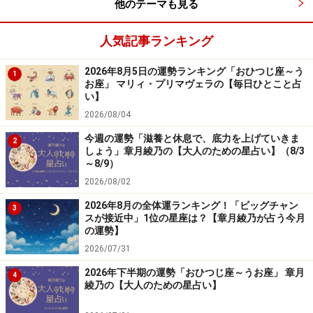
他のテーマも見る
人気記事ランキング
2026年8月5日の運勢ランキング「おひつじ座～う
1
お座」 マリィ・プリマヴェラの【毎日ひとこと占
い】
2026/08/04
今週の運勢「滋養と休息で、底力を上げていきま
2
しょう」章月綾乃の【大人のための星占い】（8/3
～8/9）
2026/08/02
2026年8月の全体運ランキング！「ビッグチャン
3
スが接近中」1位の星座は？【章月綾乃が占う今月
の運勢】
2026/07/31
2026年下半期の運勢「おひつじ座～うお座」 章月
4
綾乃の【大人のための星占い】