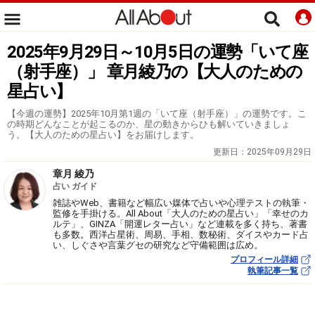
2025年9月29日～10月5日の運勢「いて座
（射手座）」 章月綾乃の【大人のための
星占い】
【今週の運勢】2025年10月第1週の「いて座（射手座）」の運勢です。こ
の時期どんなことが起こるのか、星の動きからひも解いていきましょ
う。【大人のための星占い】をお届けします。
更新日：
2025年09月29日
章月 綾乃
占い ガイド
雑誌やWeb、書籍など幅広い媒体で占いや心理テストの執筆・
監修を手掛ける。All About「大人のための星占い」「幸せのカ
ルテ」、GINZA「開運レター占い」など連載を多く持ち、著書
も多数。西洋占星術、周易、手相、数秘術、ダイスやカード占
い、しぐさや言葉グセの研究など守備範囲は広め。
プロフィール詳細
執筆記事一覧