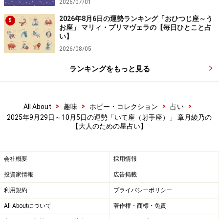
2026/07/01
2026年8月6日の運勢ランキング「おひつじ座～う
5
お座」 マリィ・プリマヴェラの【毎日ひとこと占
い】
2026/08/05
ランキングをもっと見る
>
>
>
>
All About
趣味
ホビー・コレクション
占い
2025年9月29日～10月5日の運勢「いて座（射手座）」 章月綾乃の
【大人のための星占い】
会社概要
採用情報
投資家情報
広告掲載
利用規約
プライバシーポリシー
All Aboutについて
著作権・商標・免責