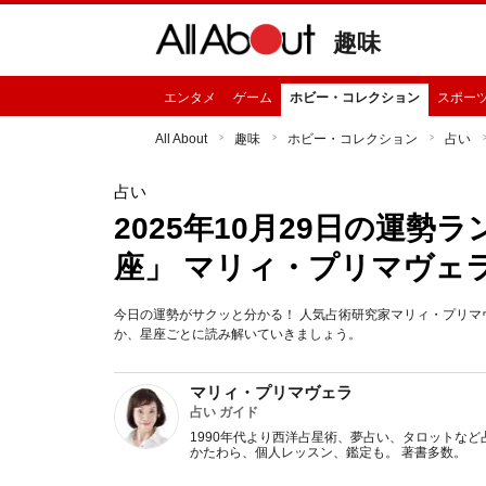
趣味
エンタメ
ゲーム
ホビー・コレクション
スポー
All About
趣味
ホビー・コレクション
占い
占い
2025年10月29日の運
座」 マリィ・プリマヴェ
今日の運勢がサクッと分かる！ 人気占術研究家マリィ・プリマヴ
か、星座ごとに読み解いていきましょう。
マリィ・プリマヴェラ
占い ガイド
1990年代より西洋占星術、夢占い、タロットなど
かたわら、個人レッスン、鑑定も。 著書多数。