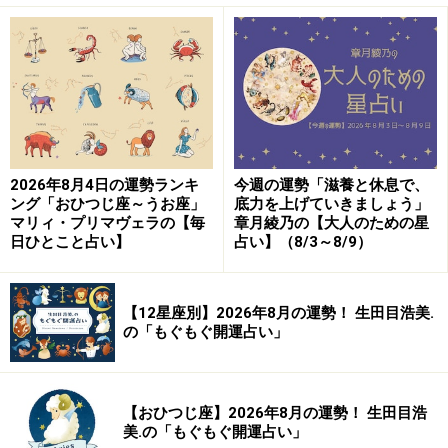
2026年8月4日の運勢ランキ
今週の運勢「滋養と休息で、
ング「おひつじ座～うお座」
底力を上げていきましょう」
マリィ・プリマヴェラの【毎
章月綾乃の【大人のための星
日ひとこと占い】
占い】（8/3～8/9）
【12星座別】2026年8月の運勢！ 生田目浩美.
の「もぐもぐ開運占い」
【おひつじ座】2026年8月の運勢！ 生田目浩
美.の「もぐもぐ開運占い」