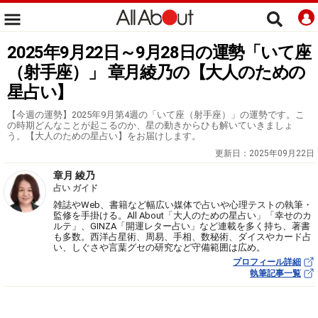
2025年9月22日～9月28日の運勢「いて座
（射手座）」 章月綾乃の【大人のための
星占い】
【今週の運勢】2025年9月第4週の「いて座（射手座）」の運勢です。こ
の時期どんなことが起こるのか、星の動きからひも解いていきましょ
う。【大人のための星占い】をお届けします。
更新日：
2025年09月22日
章月 綾乃
占い ガイド
雑誌やWeb、書籍など幅広い媒体で占いや心理テストの執筆・
監修を手掛ける。All About「大人のための星占い」「幸せのカ
ルテ」、GINZA「開運レター占い」など連載を多く持ち、著書
も多数。西洋占星術、周易、手相、数秘術、ダイスやカード占
い、しぐさや言葉グセの研究など守備範囲は広め。
プロフィール詳細
執筆記事一覧