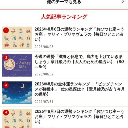
他のテーマも見る
人気記事ランキング
2026年8月6日の運勢ランキング「おひつじ座～う
1
お座」 マリィ・プリマヴェラの【毎日ひとこと占
い】
2026/08/05
今週の運勢「滋養と休息で、底力を上げていきま
2
しょう」章月綾乃の【大人のための星占い】（8/3
～8/9）
2026/08/02
2026年8月の全体運ランキング！「ビッグチャン
3
スが接近中」1位の星座は？【章月綾乃が占う今月
の運勢】
2026/07/31
2026年8月7日の運勢ランキング「おひつじ座～う
4
お座」 マリィ・プリマヴェラの【毎日ひとこと占
い】