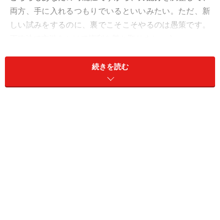
両方、手に入れるつもりでいるといいみたい。ただ、新
しい試みをするのに、裏でこそこそやるのは愚策です。
正攻法で交渉をかけて権利を勝ち取りましょう。
社交は、世代の違う人との会話が楽しそう。オフは、ソ
続きを読む
ロ活動が充実。
デートは、大人のこだわりを。厳選プランが好評です。
＞【12星座別】幸運をつかむ“軌道修正”の方法！
＞【今週の運勢】他の星座の運勢を見る
※記事内容は執筆時点のものです。最新の内容をご確認くださ
い。
【編集部おすすめの購入サイト】