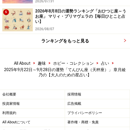
2026/07/31
2026年8月8日の運勢ランキング「おひつじ座～う
5
お座」 マリィ・プリマヴェラの【毎日ひとこと占
い】
2026/08/07
ランキングをもっと見る
>
>
>
>
All About
趣味
ホビー・コレクション
占い
2025年9月22日～9月28日の運勢「てんびん座（天秤座）」 章月綾
乃の【大人のための星占い】
会社概要
採用情報
投資家情報
広告掲載
利用規約
プライバシーポリシー
All Aboutについて
著作権・商標・免責