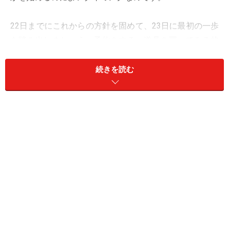
22日までにこれからの方針を固めて、23日に最初の一歩
を踏み出しましょう。予約をする、道具を買ってみる的
なことで十分です。意欲と行動力に火がついて、新しい
流れを生み出せるはず。
続きを読む
デートやレジャーは、人の集まる場所へ。活気を求め
て。
＞【12星座別】幸運をつかむ“軌道修正”の方法！
＞【今週の運勢】他の星座の運勢を見る
※記事内容は執筆時点のものです。最新の内容をご確認くださ
い。
【編集部おすすめの購入サイト】