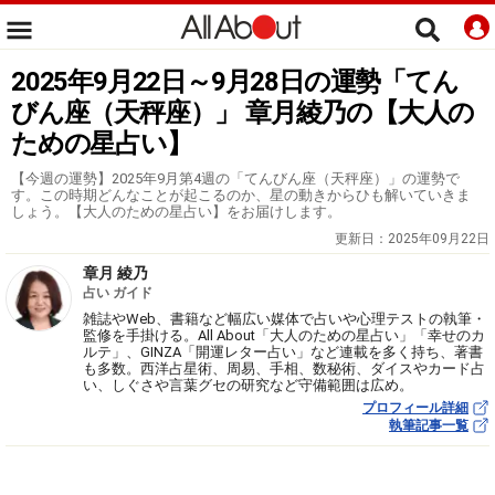
2025年9月22日～9月28日の運勢「てん
びん座（天秤座）」 章月綾乃の【大人の
ための星占い】
【今週の運勢】2025年9月第4週の「てんびん座（天秤座）」の運勢で
す。この時期どんなことが起こるのか、星の動きからひも解いていきま
しょう。【大人のための星占い】をお届けします。
更新日：
2025年09月22日
章月 綾乃
占い ガイド
雑誌やWeb、書籍など幅広い媒体で占いや心理テストの執筆・
監修を手掛ける。All About「大人のための星占い」「幸せのカ
ルテ」、GINZA「開運レター占い」など連載を多く持ち、著書
も多数。西洋占星術、周易、手相、数秘術、ダイスやカード占
い、しぐさや言葉グセの研究など守備範囲は広め。
プロフィール詳細
執筆記事一覧