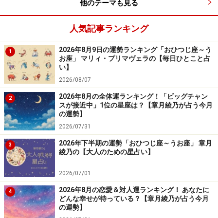
他のテーマも見る
人気記事ランキング
2026年8月9日の運勢ランキング「おひつじ座～う
1
お座」 マリィ・プリマヴェラの【毎日ひとこと占
い】
2026/08/07
2026年8月の全体運ランキング！「ビッグチャン
2
スが接近中」1位の星座は？【章月綾乃が占う今月
の運勢】
2026/07/31
2026年下半期の運勢「おひつじ座～うお座」 章月
3
綾乃の【大人のための星占い】
2026/07/01
2026年8月の恋愛＆対人運ランキング！ あなたに
4
どんな幸せが待っている？【章月綾乃が占う今月
の運勢】