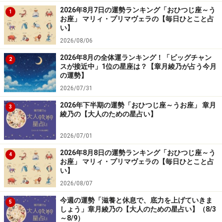
2026年8月7日の運勢ランキング「おひつじ座～う
1
お座」 マリィ・プリマヴェラの【毎日ひとこと占
い】
2026/08/06
2026年8月の全体運ランキング！「ビッグチャン
2
スが接近中」1位の星座は？【章月綾乃が占う今月
の運勢】
2026/07/31
2026年下半期の運勢「おひつじ座～うお座」 章月
3
綾乃の【大人のための星占い】
2026/07/01
2026年8月8日の運勢ランキング「おひつじ座～う
4
お座」 マリィ・プリマヴェラの【毎日ひとこと占
い】
2026/08/07
今週の運勢「滋養と休息で、底力を上げていきま
5
しょう」章月綾乃の【大人のための星占い】（8/3
～8/9）