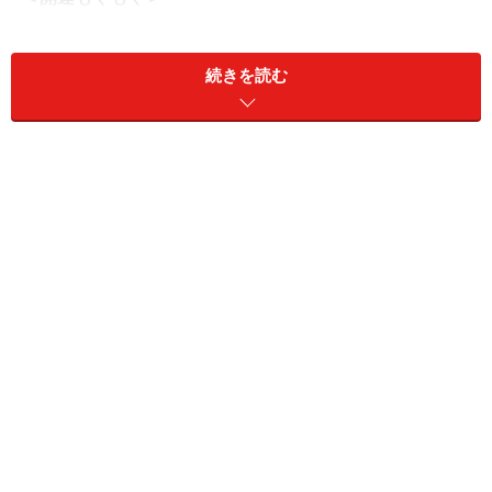
自己肯定感を高め、堂々と自分らしく輝くためには、“土
のパワー”を使います。おすすめは「かぼちゃのポタージ
続きを読む
ュ」です。かぼちゃの甘味や黄色い色には土のパワーが
宿っています。
作り方はとってもシンプル。かぼちゃと玉ねぎをよく炒
めてコンソメスープで煮込み、ミキサーにかけた後、牛
乳を加えて温めます。お湯を注ぐだけのインスタントタ
イプも手軽でよいですね。
どっしりとしたかぼちゃは、あなたの存在感を高め、
堂々とした自分を育ててくれるでしょう。
＞【2025年10月のもぐもぐ開運占い】他の星座の運勢が
気になる人はこちら