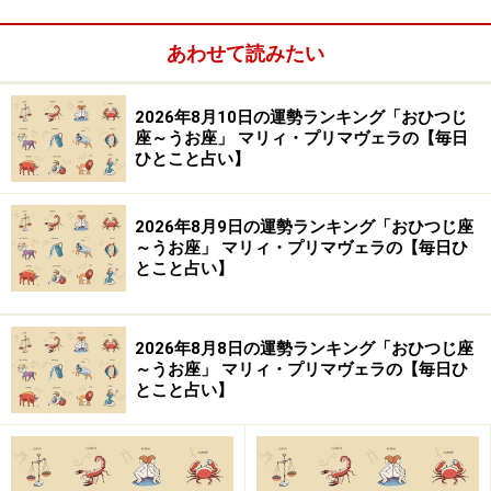
【この記事の筆者：生田目浩美.】
あわせて読みたい
気学風水鑑定家。心理学研究家としても活動。1998年か
ら風水師に師事し、風水、九星、祐気採り（吉方位判
2026年8月10日の運勢ランキング「おひつじ
断）、吉日の選定、手相・姓名判断、家相学などを学
座～うお座」 マリィ・プリマヴェラの【毎日
ぶ。上から押し付けるのではなく、「相手の気持ちに寄
ひとこと占い】
り添う」鑑定スタイルは多くの読者の心をつかんで離さ
ない。テレビ、ラジオなどへの出演や、Webメディア、
2026年8月9日の運勢ランキング「おひつじ座
雑誌での執筆など幅広く活躍中。好きな食べ物は桃と餃
～うお座」 マリィ・プリマヴェラの【毎日ひ
とこと占い】
子。あだ名はナッキー。
【イラスト】
2026年8月8日の運勢ランキング「おひつじ座
ほんま ちあき
～うお座」 マリィ・プリマヴェラの【毎日ひ
とこと占い】
※記事内容は執筆時点のものです。最新の内容をご確認くださ
い。