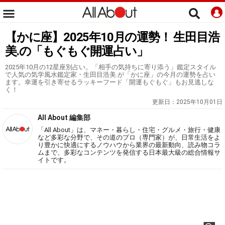
【かに座】2025年10月の運勢！ 生田目浩
美.の「もぐもぐ開運占い」
2025年10月の12星座別占い。「相手の気持ちに寄り添う」鑑定スタイル
で人気の気学風水鑑定家・生田目浩美.が「かに座」の今月の運勢を占い
ます。幸運を引き寄せるラッキーフード「開運もぐもぐ」もお見逃しな
く！
更新日：
2025年10月01日
All About 編集部
「All About」は、マネー・暮らし・住宅・グルメ・旅行・健康
など多彩な分野で、その道のプロ（専門家）が、日常生活をよ
り豊かに快適にするノウハウから業界の最新動向、読み物コラ
ムまで、多彩なコンテンツを発信する日本最大級の総合情報サ
イトです。