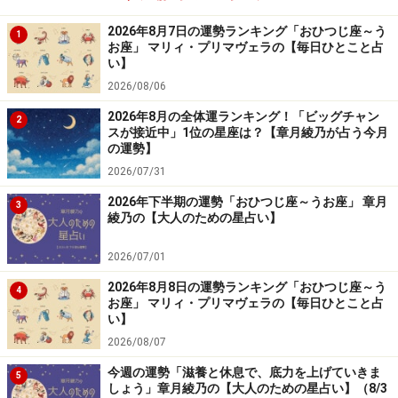
2026年8月7日の運勢ランキング「おひつじ座～う
1
お座」 マリィ・プリマヴェラの【毎日ひとこと占
い】
2026/08/06
2026年8月の全体運ランキング！「ビッグチャン
2
スが接近中」1位の星座は？【章月綾乃が占う今月
の運勢】
2026/07/31
2026年下半期の運勢「おひつじ座～うお座」 章月
3
綾乃の【大人のための星占い】
2026/07/01
2026年8月8日の運勢ランキング「おひつじ座～う
4
お座」 マリィ・プリマヴェラの【毎日ひとこと占
い】
2026/08/07
今週の運勢「滋養と休息で、底力を上げていきま
5
しょう」章月綾乃の【大人のための星占い】（8/3