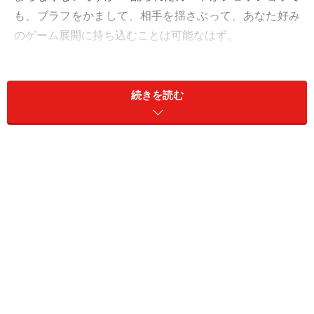
も、ブラフをかまして、相手を揺さぶって、あなた好み
のゲーム展開に持ち込むことは可能なはず。
というか、それをやらずに、生きている意味があるでし
ょうか？
続きを読む
巻き返しのチャンスを狙い、禁じ手スレスレを仕掛け
て。勝てます。
愛も強気で。
＞【12星座別】2025年9月の運勢を占う
＞【今週の運勢】他の星座の運勢を見る
※記事内容は執筆時点のものです。最新の内容をご確認くださ
い。