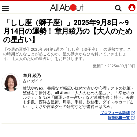
「しし座（獅子座）」2025年9月8日～9
月14日の運勢！ 章月綾乃の【大人のため
の星占い】
【今週の運勢】2025年9月第2週の「しし座（獅子座）」の運勢です。こ
の時期どんなことが起こるのか、星の動きからひも解いていきましょ
う。【大人のための星占い】をお届けします。
更新日：
2025年09月08日
章月 綾乃
占い ガイド
雑誌やWeb、書籍など幅広い媒体で占いや心理テストの執筆・
監修を手掛ける。All About「大人のための星占い」「幸せのカ
ルテ」、GINZA「開運レター占い」など連載を多く持ち、著書
も多数。西洋占星術、周易、手相、数秘術、ダイスやカード占
い、しぐさや言葉グセの研究など守備範囲は広め。
プロフィール詳細
執筆記事一覧