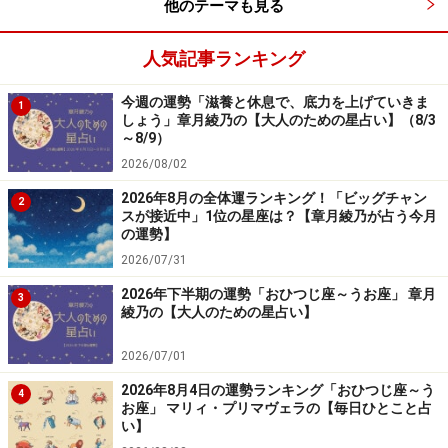
他のテーマも見る
人気記事ランキング
今週の運勢「滋養と休息で、底力を上げていきま
1
しょう」章月綾乃の【大人のための星占い】（8/3
～8/9）
2026/08/02
2026年8月の全体運ランキング！「ビッグチャン
2
スが接近中」1位の星座は？【章月綾乃が占う今月
の運勢】
2026/07/31
2026年下半期の運勢「おひつじ座～うお座」 章月
3
綾乃の【大人のための星占い】
2026/07/01
2026年8月4日の運勢ランキング「おひつじ座～う
4
お座」 マリィ・プリマヴェラの【毎日ひとこと占
い】