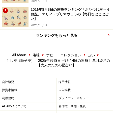
2026/08/03
2026年8月5日の運勢ランキング「おひつじ座～う
5
お座」 マリィ・プリマヴェラの【毎日ひとこと占
い】
2026/08/04
ランキングをもっと見る
>
>
>
>
All About
趣味
ホビー・コレクション
占い
「しし座（獅子座）」2025年9月8日～9月14日の運勢！ 章月綾乃の
【大人のための星占い】
会社概要
採用情報
投資家情報
広告掲載
利用規約
プライバシーポリシー
All Aboutについて
著作権・商標・免責