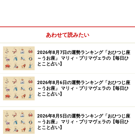
望むだけの才能には恵まれないでしょう。
なぜなら、それが、おとめ座生まれの宿命だから。足ら
あわせて読みたい
ないことを自覚して、そこからのスタートでパーフェク
トに近づくのです。自分を律する心こそが、最高の才能
2026年8月7日の運勢ランキング「おひつじ座
になるはず。
～うお座」 マリィ・プリマヴェラの【毎日ひ
とこと占い】
【処方箋】
・
泥をかぶる
2026年8月6日の運勢ランキング「おひつじ座
～うお座」 マリィ・プリマヴェラの【毎日ひ
ここで言う“泥”とは、地道な努力のこと。
とこと占い】
また、あなたの先を行く血気盛んなライバルが蹴散らし
2026年8月5日の運勢ランキング「おひつじ座
てくるもの、時にして、敗北の悔しさも含まれます。最
～うお座」 マリィ・プリマヴェラの【毎日ひ
初から最後まで華々しく進むことは考えにくく、スター
とこと占い】
トが順調ならば、途中で中だるみが来るし、最初がぐち