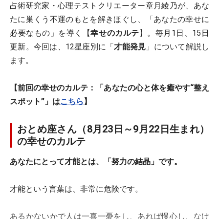
占術研究家・心理テストクリエーター章月綾乃が、あな
たに巣くう不運のもとを解きほぐし、「あなたの幸せに
必要なもの」を導く【
幸せのカルテ
】。毎月1日、15日
更新。今回は、12星座別に「
才能発見
」について解説し
ます。
【前回の幸せのカルテ：「あなたの心と体を癒やす“整え
スポット”」は
こちら
】
おとめ座さん（8月23日～9月22日生まれ）
の幸せのカルテ
あなたにとって才能とは、「努力の結晶」です。
才能という言葉は、非常に危険です。
あるかないかで人は一喜一憂をし、あれば慢心し、なけ