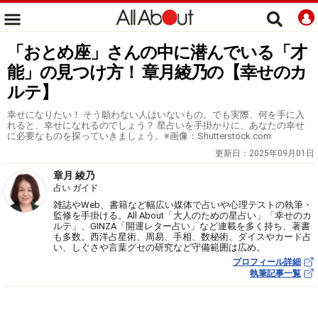
「おとめ座」さんの中に潜んでいる「才
能」の見つけ方！ 章月綾乃の【幸せのカ
ルテ】
幸せになりたい！ そう願わない人はいないもの。でも実際、何を手に入
れると、幸せになれるのでしょう？ 星占いを手掛かりに、あなたの幸せ
に必要なものを探っていきましょう。※画像：Shutterstock.com
更新日：
2025年09月01日
章月 綾乃
占い ガイド
雑誌やWeb、書籍など幅広い媒体で占いや心理テストの執筆・
監修を手掛ける。All About「大人のための星占い」「幸せのカ
ルテ」、GINZA「開運レター占い」など連載を多く持ち、著書
も多数。西洋占星術、周易、手相、数秘術、ダイスやカード占
い、しぐさや言葉グセの研究など守備範囲は広め。
プロフィール詳細
執筆記事一覧