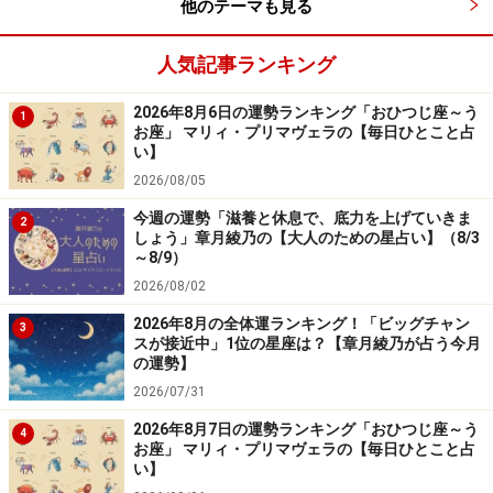
他のテーマも見る
人気記事ランキング
2026年8月6日の運勢ランキング「おひつじ座～う
1
お座」 マリィ・プリマヴェラの【毎日ひとこと占
い】
2026/08/05
今週の運勢「滋養と休息で、底力を上げていきま
2
しょう」章月綾乃の【大人のための星占い】（8/3
～8/9）
2026/08/02
2026年8月の全体運ランキング！「ビッグチャン
3
スが接近中」1位の星座は？【章月綾乃が占う今月
の運勢】
2026/07/31
2026年8月7日の運勢ランキング「おひつじ座～う
4
お座」 マリィ・プリマヴェラの【毎日ひとこと占
い】