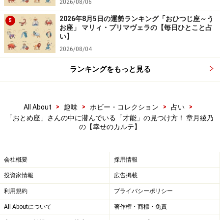
2026/08/06
2026年8月5日の運勢ランキング「おひつじ座～う
5
お座」 マリィ・プリマヴェラの【毎日ひとこと占
い】
2026/08/04
ランキングをもっと見る
>
>
>
>
All About
趣味
ホビー・コレクション
占い
「おとめ座」さんの中に潜んでいる「才能」の見つけ方！ 章月綾乃
の【幸せのカルテ】
会社概要
採用情報
投資家情報
広告掲載
利用規約
プライバシーポリシー
All Aboutについて
著作権・商標・免責