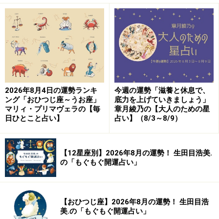
ゃぐちゃならピークが早く、その分、すぐに落ちます。
ままならぬ思いを経て、他の人にはたどり着けない境地
へ向かう宿命を持っているのです。不遇、苦行を歓迎し
ましょう。
2026年8月4日の運勢ランキ
今週の運勢「滋養と休息で、
・
日常の中の才能を生かす
ング「おひつじ座～うお座」
底力を上げていきましょう」
特別な才能開花のネックになるのは、器用さ、のみ込み
マリィ・プリマヴェラの【毎
章月綾乃の【大人のための星
日ひとこと占い】
占い】（8/3～8/9）
の早さです。
あなたは理解力が高く、特に興味がないことでも、1、2
【12星座別】2026年8月の運勢！ 生田目浩美.
度説明されたらすぐにマスターするでしょう。社会性、
の「もぐもぐ開運占い」
応用力に優れ、どこへ行っても、それなりの成果を上げ
られるのです。これも、才能の発露の1つの形といえそ
【おひつじ座】2026年8月の運勢！ 生田目浩
う。
美.の「もぐもぐ開運占い」