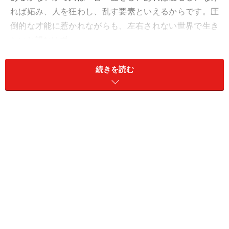
れば妬み、人を狂わし、乱す要素といえるからです。圧
倒的な才能に惹かれながらも、左右されない世界で生き
たいと望むはず。
【よくある症状】
続きを読む
才能を信じません。
あるかないかでいえば、あることは分かっているけれ
ど、多少、才能に恵まれていても、結局は本人のやる気
や頑張り次第だと思いたいのです。自分よりも才能を感
じる人に出会うと、道を諦めることも。
【おとめ座さんの才能発見キーワード】
1：自己分析
2：自己改革
3：自主トレ