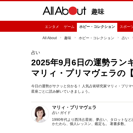
趣味
エンタメ
ゲーム
ホビー・コレクション
スポー
All About
趣味
ホビー・コレクション
占い
占い
2025年9月6日の運勢ラ
マリィ・プリマヴェラの
今日の運勢がサクッと分かる！ 人気占術研究家マリィ・プリマヴ
星座ごとに読み解いていきましょう。
マリィ・プリマヴェラ
占い ガイド
1990年代より西洋占星術、夢占い、タロットなど
かたわら、個人レッスン、鑑定も。 著書多数。