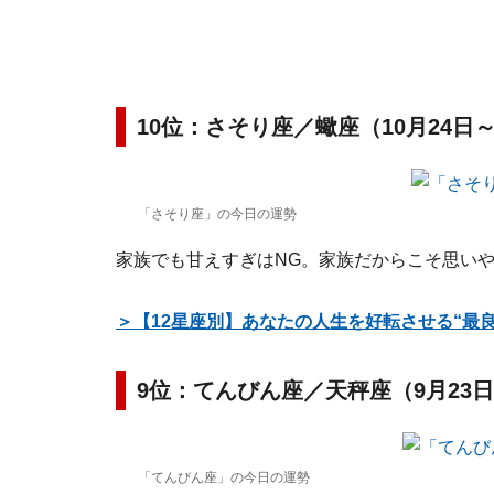
10位：さそり座／蠍座（10月24日～
「さそり座」の今日の運勢
家族でも甘えすぎはNG。家族だからこそ思い
＞【12星座別】あなたの人生を好転させる“最
9位：てんびん座／天秤座（9月23日
「てんびん座」の今日の運勢