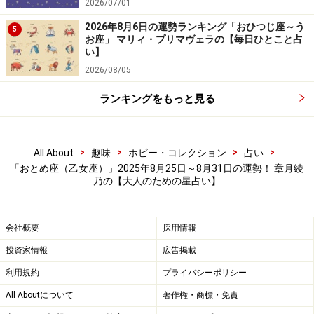
2026/07/01
2026年8月6日の運勢ランキング「おひつじ座～う
5
お座」 マリィ・プリマヴェラの【毎日ひとこと占
い】
2026/08/05
ランキングをもっと見る
>
>
>
>
All About
趣味
ホビー・コレクション
占い
「おとめ座（乙女座）」2025年8月25日～8月31日の運勢！ 章月綾
乃の【大人のための星占い】
会社概要
採用情報
投資家情報
広告掲載
利用規約
プライバシーポリシー
All Aboutについて
著作権・商標・免責