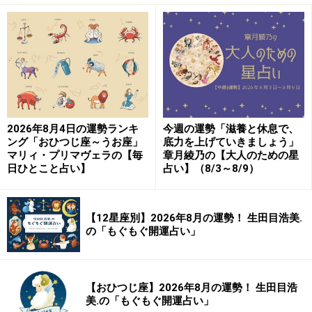
2026年8月4日の運勢ランキ
今週の運勢「滋養と休息で、
ング「おひつじ座～うお座」
底力を上げていきましょう」
マリィ・プリマヴェラの【毎
章月綾乃の【大人のための星
日ひとこと占い】
占い】（8/3～8/9）
【12星座別】2026年8月の運勢！ 生田目浩美.
の「もぐもぐ開運占い」
【おひつじ座】2026年8月の運勢！ 生田目浩
美.の「もぐもぐ開運占い」