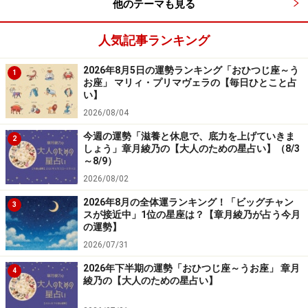
他のテーマも見る
人気記事ランキング
2026年8月5日の運勢ランキング「おひつじ座～う
1
お座」 マリィ・プリマヴェラの【毎日ひとこと占
い】
2026/08/04
今週の運勢「滋養と休息で、底力を上げていきま
2
しょう」章月綾乃の【大人のための星占い】（8/3
～8/9）
2026/08/02
2026年8月の全体運ランキング！「ビッグチャン
3
スが接近中」1位の星座は？【章月綾乃が占う今月
の運勢】
2026/07/31
2026年下半期の運勢「おひつじ座～うお座」 章月
4
綾乃の【大人のための星占い】