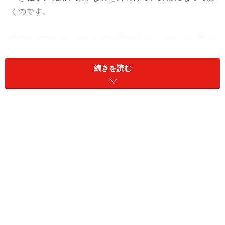
くのです。
前倒しで進めていくことで余裕が生まれ、それが、勘が
よく、ツキを持っている人のアンテナに引っ掛かりま
す。まずは、日々の課題に集中。焦らずに。
続きを読む
オフは、先送りしたことを実行に移すといい感じ。
愛は2人で誰かを訪ねると縁が深まります。
＞人気占い師・章月綾乃さんが語る「幸せのヒント」 人
生の悩みにズバリ答えます！
＞【今週の運勢】他の星座の運勢を見る
※記事内容は執筆時点のものです。最新の内容をご確認くださ
い。