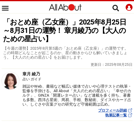
「おとめ座（乙女座）」2025年8月25日
～8月31日の運勢！ 章月綾乃の【大人の
ための星占い】
【今週の運勢】2025年8月第5週の「おとめ座（乙女座）」の運勢です。
この時期どんなことが起こるのか、星の動きからひも解いていきましょ
う。【大人のための星占い】をお届けします。
更新日：
2025年08月25日
章月 綾乃
占い ガイド
雑誌やWeb、書籍など幅広い媒体で占いや心理テストの執筆・
監修を手掛ける。All About「大人のための星占い」「幸せのカ
ルテ」、GINZA「開運レター占い」など連載を多く持ち、著書
も多数。西洋占星術、周易、手相、数秘術、ダイスやカード占
い、しぐさや言葉グセの研究など守備範囲は広め。
プロフィール詳細
執筆記事一覧