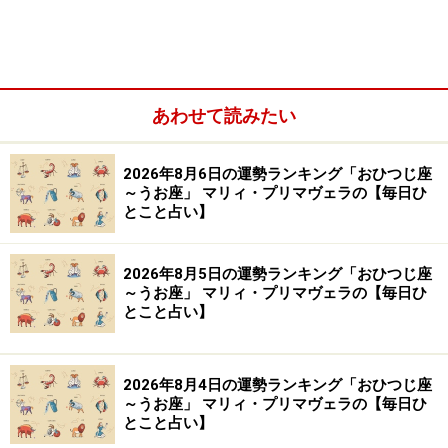
気を鎮められる場所が、あなたを整えるでしょう。
もっとも、大事なのはベッドルームで、くつろげる環境
を整えたいもの。真っ暗闇よりは、薄闇の方がリラック
あわせて読みたい
スできるはず。ライティングや香りにもこだわってみ
て。
2026年8月6日の運勢ランキング「おひつじ座
～うお座」 マリィ・プリマヴェラの【毎日ひ
とこと占い】
【処方箋】
・
安眠できる場所
眠るだけのための部屋を確保しましょう。
2026年8月5日の運勢ランキング「おひつじ座
～うお座」 マリィ・プリマヴェラの【毎日ひ
とこと占い】
うお座さんは、頑張り過ぎると、睡眠を犠牲にする傾向
があるため、疲れているのに眠れない、せっかく寝ても
2026年8月4日の運勢ランキング「おひつじ座
夜中に覚醒してしまう……的なトラブルが起こりやすいの
～うお座」 マリィ・プリマヴェラの【毎日ひ
です。スマホをベッドに持ち込まない、間接照明で入眠
とこと占い】
を促すなど、あなたなりのベストを探って、実現させ