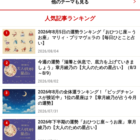
他のテーマも見る
人気記事ランキング
2026年8月5日の運勢ランキング「おひつじ座～う
1
お座」 マリィ・プリマヴェラの【毎日ひとこと占
い】
2026/08/04
今週の運勢「滋養と休息で、底力を上げていきま
2
しょう」章月綾乃の【大人のための星占い】（8/3
～8/9）
2026/08/02
2026年8月の全体運ランキング！「ビッグチャン
3
スが接近中」1位の星座は？【章月綾乃が占う今月
の運勢】
2026/07/31
2026年下半期の運勢「おひつじ座～うお座」 章月
4
綾乃の【大人のための星占い】