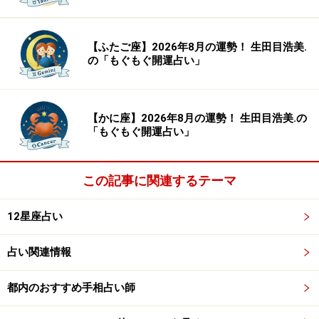
甘やかされるよりも回復が早いはず。踊れる場所も、リ
カバリー効果が高め。
【ふたご座】2026年8月の運勢！ 生田目浩美.
の「もぐもぐ開運占い」
心のバテは、絵本のある場所へ。無心に読み進めるうち
に、ふっと疲れが抜けそう。
【かに座】2026年8月の運勢！ 生田目浩美.の
「もぐもぐ開運占い」
＞【幸せのカルテ】他の星座が気になる人はこちら
※記事内容は執筆時点のものです。最新の内容をご確認くださ
この記事に関連するテーマ
い。
12星座占い
【編集部おすすめの購入サイト】
占い関連情報
Amazonで占い関連の商品をチェック！
都内のおすすめ手相占い師
楽天市場で占い関連の商品をチェック！