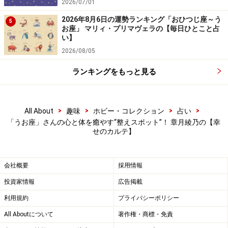
2026/07/01
2026年8月6日の運勢ランキング「おひつじ座～う
5
お座」 マリィ・プリマヴェラの【毎日ひとこと占
い】
2026/08/05
ランキングをもっと見る
>
>
>
>
All About
趣味
ホビー・コレクション
占い
「うお座」さんの心と体を癒やす“整えスポット”！ 章月綾乃の【幸
せのカルテ】
会社概要
採用情報
投資家情報
広告掲載
利用規約
プライバシーポリシー
All Aboutについて
著作権・商標・免責