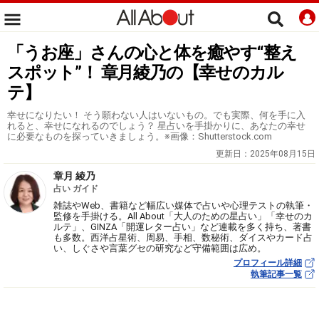
「うお座」さんの心と体を癒やす“整え
スポット”！ 章月綾乃の【幸せのカル
テ】
幸せになりたい！ そう願わない人はいないもの。でも実際、何を手に入
れると、幸せになれるのでしょう？ 星占いを手掛かりに、あなたの幸せ
に必要なものを探っていきましょう。※画像：Shutterstock.com
更新日：
2025年08月15日
章月 綾乃
占い ガイド
雑誌やWeb、書籍など幅広い媒体で占いや心理テストの執筆・
監修を手掛ける。All About「大人のための星占い」「幸せのカ
ルテ」、GINZA「開運レター占い」など連載を多く持ち、著書
も多数。西洋占星術、周易、手相、数秘術、ダイスやカード占
い、しぐさや言葉グセの研究など守備範囲は広め。
プロフィール詳細
執筆記事一覧