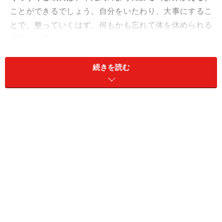
ことができるでしょう。自分をいたわり、大事にするこ
とで、整っていくはず。何もかも忘れて体を休められる
場所が、整えスポットになるはず。
【よくある症状】
続きを読む
寝ても寝ても寝足りないことが起こりやすいはず。
それは、それだけ、無理を重ねてきているせい。十分に
休んでいないのに、「こんなことではいけない」と自分
にムチを打って無理をするのが、バッドパターンに。
【うお座さんの整えスポット】
1：寝室
2：薄闇
3：鎮静