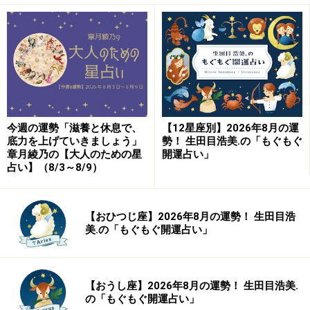
て。
また、お風呂も、元気になれるスポットに。入浴剤に凝
る、ぬるめで快適にくつろぐなど、安眠につなげてみ
て。
今週の運勢「滋養と休息で、
【12星座別】2026年8月の運
・
匿名でいられる場所
底力を上げていきましょう」
勢！ 生田目浩美.の「もぐもぐ
フラリと立ち寄ったお店、気軽に通えるチェーン店な
章月綾乃の【大人のための星
開運占い」
占い】（8/3～8/9）
ど、気を使わずに過ごせる場所にも、整え効果がありま
す。
【おひつじ座】2026年8月の運勢！ 生田目浩
その他大勢、モブになって、放っておいてもらえる感じ
美.の「もぐもぐ開運占い」
がよいでしょう。回転の速い大型店で、好きなように過
ごすと、気力が湧いてくるでしょう。
【おうし座】2026年8月の運勢！ 生田目浩美.
の「もぐもぐ開運占い」
体のだるさは、スパルタで鍛えてもらえるスポットへ。