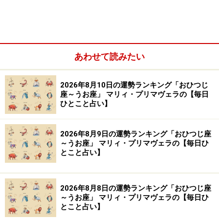
場所と目的をリンクさせましょう。
この時間は、しっかり働く、思い切り遊ぶ、きちんと学
あわせて読みたい
ぶなど、「行ったら、それだけをやればいい」と考える
とラクになるはず。また、その場所が美しく整っている
2026年8月10日の運勢ランキング「おひつじ
ことも、大事な条件に。
座～うお座」 マリィ・プリマヴェラの【毎日
ひとこと占い】
【処方箋】
・
心地よい場所
2026年8月9日の運勢ランキング「おひつじ座
～うお座」 マリィ・プリマヴェラの【毎日ひ
早い者勝ちで、好きな場所を取るシステムの中では、あ
とこと占い】
なたは整いません。
2026年8月8日の運勢ランキング「おひつじ座
人一倍気を使いやすく、周りの動きに気を散らされやす
～うお座」 マリィ・プリマヴェラの【毎日ひ
いので、お金を払っても、自分の定位置を確保するとよ
とこと占い】
さそう。