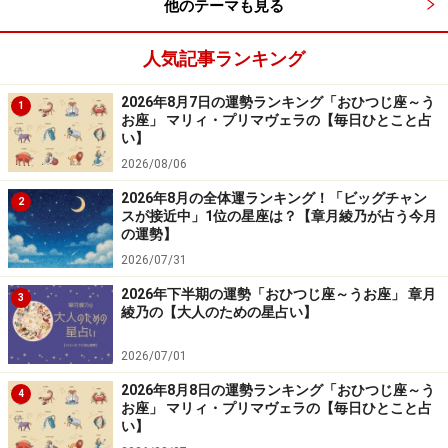
他のテーマも見る
楽天市場で占い関連の商品をチェック！
人気記事ランキング
2026年8月7日の運勢ランキング「おひつじ座～う
1
お座」 マリィ・プリマヴェラの【毎日ひとこと占
い】
2026/08/06
2026年8月の全体運ランキング！「ビッグチャン
2
スが接近中」1位の星座は？【章月綾乃が占う今月
の運勢】
2026/07/31
2026年下半期の運勢「おひつじ座～うお座」 章月
3
綾乃の【大人のための星占い】
2026/07/01
2026年8月8日の運勢ランキング「おひつじ座～う
4
お座」 マリィ・プリマヴェラの【毎日ひとこと占
い】