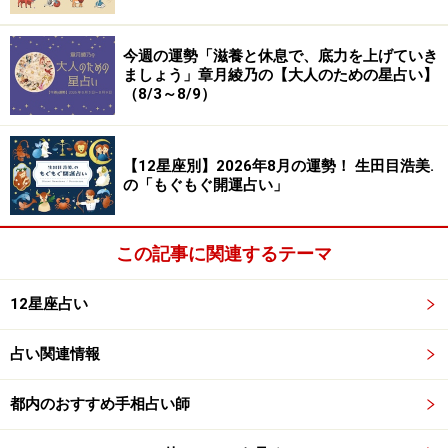
また、誰かが用意してくれたキレイを受け取るのではな
く、あなただけのとっておきを探すのも、オススメで
今週の運勢「滋養と休息で、底力を上げていき
ましょう」章月綾乃の【大人のための星占い】
す。美しい夜景を見に行く、朝焼けや夕焼けを楽しむ、
（8/3～8/9）
満開の花や紅葉狩りに行くなど、いかが。
いい匂いのする場所、素晴らしい音楽を楽しめるスポッ
【12星座別】2026年8月の運勢！ 生田目浩美.
の「もぐもぐ開運占い」
トも、チューニングに役立つはず。
＞【幸せのカルテ】他の星座が気になる人はこちら
この記事に関連するテーマ
※記事内容は執筆時点のものです。最新の内容をご確認くださ
12星座占い
い。
占い関連情報
【編集部おすすめの購入サイト】
都内のおすすめ手相占い師
Amazonで占い関連の商品をチェック！