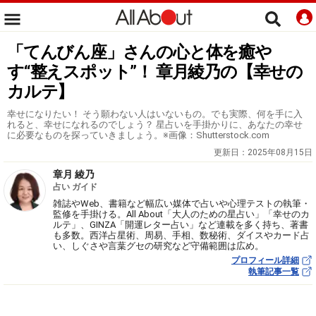
「てんびん座」さんの心と体を癒や
す“整えスポット”！ 章月綾乃の【幸せの
カルテ】
幸せになりたい！ そう願わない人はいないもの。でも実際、何を手に入
れると、幸せになれるのでしょう？ 星占いを手掛かりに、あなたの幸せ
に必要なものを探っていきましょう。※画像：Shutterstock.com
更新日：
2025年08月15日
章月 綾乃
占い ガイド
雑誌やWeb、書籍など幅広い媒体で占いや心理テストの執筆・
監修を手掛ける。All About「大人のための星占い」「幸せのカ
ルテ」、GINZA「開運レター占い」など連載を多く持ち、著書
も多数。西洋占星術、周易、手相、数秘術、ダイスやカード占
い、しぐさや言葉グセの研究など守備範囲は広め。
プロフィール詳細
執筆記事一覧