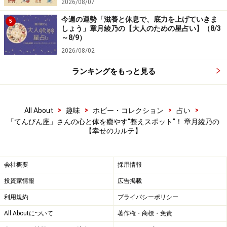
2026/08/07
今週の運勢「滋養と休息で、底力を上げていきま
5
しょう」章月綾乃の【大人のための星占い】（8/3
～8/9）
2026/08/02
ランキングをもっと見る
>
>
>
>
All About
趣味
ホビー・コレクション
占い
「てんびん座」さんの心と体を癒やす“整えスポット”！ 章月綾乃の
【幸せのカルテ】
会社概要
採用情報
投資家情報
広告掲載
利用規約
プライバシーポリシー
All Aboutについて
著作権・商標・免責