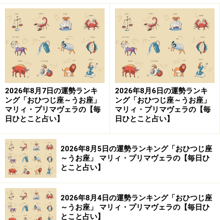
指定席を買う、パーソナルトレーニングを受けるな
ど、“自分だけの場所”で、やっと一息つくことができま
す。
もし、いつもの場所を誰か他の人に取られているなら、
2026年8月7日の運勢ランキ
2026年8月6日の運勢ランキ
その日は、別のことをするように変更したほうが、心豊
ング「おひつじ座～うお座」
ング「おひつじ座～うお座」
かに過ごせるはず。
マリィ・プリマヴェラの【毎
マリィ・プリマヴェラの【毎
日ひとこと占い】
日ひとこと占い】
・
美意識を高める場所
美は、永遠のテーマ。
2026年8月5日の運勢ランキング「おひつじ座
～うお座」 マリィ・プリマヴェラの【毎日ひ
とこと占い】
美術館などのアートスペースで感性を高めたり、美容院
やエステサロンで美しさに磨きをかけたりすることで整
2026年8月4日の運勢ランキング「おひつじ座
います。
～うお座」 マリィ・プリマヴェラの【毎日ひ
とこと占い】