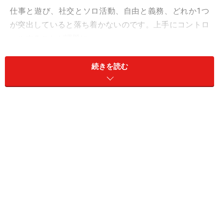
仕事と遊び、社交とソロ活動、自由と義務、どれか1つ
が突出していると落ち着かないのです。上手にコントロ
ールすることが課題に。
【よくある症状】
続きを読む
理想と現実がズレやすいでしょう。
それは、てんびん座さんが面倒を望まない性質を持つせ
い。遊び始めたら、ずっと遊んでいたいし、 ずっと眠っ
ていていいなら、それが一番ラクかもと考えてしまうは
ず。
【てんびん座さんの整えスポット】
1：専用
2：特化
3：清潔