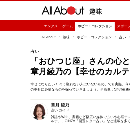
趣味
エンタメ
ゲーム
ホビー・コレクション
スポー
All About
趣味
ホビー・コレクション
占い
占い
「おひつじ座」さんの心と
章月綾乃の【幸せのカルテ
幸せになりたい！ そう願わない人はいないもの。でも実際、何
の幸せに必要なものを探っていきましょう。※画像：Shutterstock
章月 綾乃
占い ガイド
雑誌やWeb、書籍など幅広い媒体で占いや心理テスト
ルテ」、GINZA「開運レター占い」など連載を
い、しぐさや言葉グセの研究など守備範囲は広め