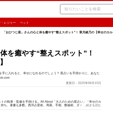
ツ・レジャー
ペット
「おひつじ座」さんの心と体を癒やす“整えスポット”！ 章月綾乃の【幸せのカル
体を癒やす“整えスポット”！
】
を手に入れると、幸せになれるのでしょう？ 星占いを手掛かりに、あなた
.com
更新日：2025年08月15日
の執筆・監修を手掛ける。All About「大人のための星占い」「幸せのカ
多く持ち、著書も多数。西洋占星術、周易、手相、数秘術、ダイスやカード占
...続きを読む
。