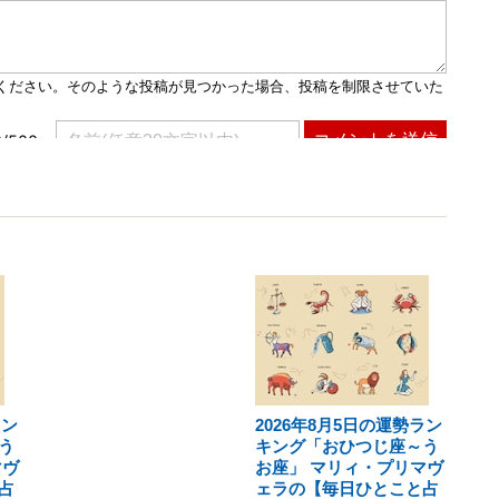
ラン
2026年8月5日の運勢ラン
う
キング「おひつじ座～う
マヴ
お座」 マリィ・プリマヴ
占
ェラの【毎日ひとこと占