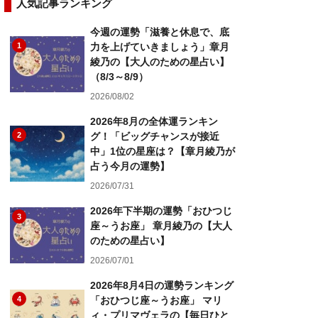
人気記事ランキング
今週の運勢「滋養と休息で、底
1
力を上げていきましょう」章月
綾乃の【大人のための星占い】
（8/3～8/9）
2026/08/02
2026年8月の全体運ランキン
2
グ！「ビッグチャンスが接近
中」1位の星座は？【章月綾乃が
占う今月の運勢】
2026/07/31
2026年下半期の運勢「おひつじ
3
座～うお座」 章月綾乃の【大人
のための星占い】
2026/07/01
2026年8月4日の運勢ランキング
4
「おひつじ座～うお座」 マリ
ィ・プリマヴェラの【毎日ひと