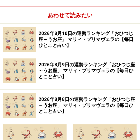
気になる人はこちら
あわせて読みたい
【この記事の筆者：生田目浩美.】
気学風水鑑定家。心理学研究家としても活動。1998年か
2026年8月10日の運勢ランキング「おひつじ
座～うお座」 マリィ・プリマヴェラの【毎日
ら風水師に師事し、風水、九星、祐気採り（吉方位判
ひとこと占い】
断）、吉日の選定、手相・姓名判断、家相学などを学
ぶ。上から押し付けるのではなく、「相手の気持ちに寄
2026年8月9日の運勢ランキング「おひつじ座
り添う」鑑定スタイルは多くの読者の心をつかんで離さ
～うお座」 マリィ・プリマヴェラの【毎日ひ
とこと占い】
ない。テレビ、ラジオなどへの出演や、Webメディア、
雑誌での執筆など幅広く活躍中。好きな食べ物は桃と餃
子。あだ名はナッキー。
2026年8月8日の運勢ランキング「おひつじ座
～うお座」 マリィ・プリマヴェラの【毎日ひ
とこと占い】
【イラスト】
ほんま ちあき
※記事内容は執筆時点のものです。最新の内容をご確認くださ