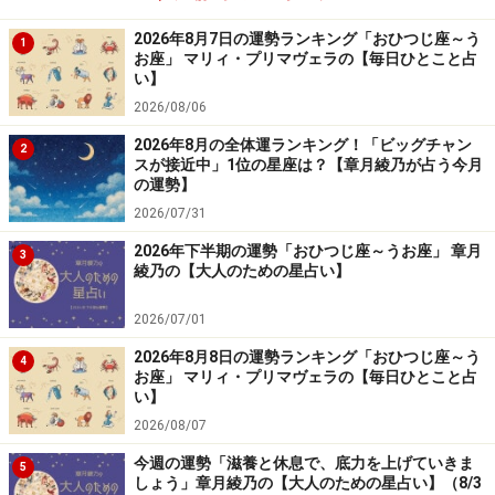
2026年8月7日の運勢ランキング「おひつじ座～う
1
お座」 マリィ・プリマヴェラの【毎日ひとこと占
い】
2026/08/06
2026年8月の全体運ランキング！「ビッグチャン
2
スが接近中」1位の星座は？【章月綾乃が占う今月
の運勢】
2026/07/31
2026年下半期の運勢「おひつじ座～うお座」 章月
3
綾乃の【大人のための星占い】
2026/07/01
2026年8月8日の運勢ランキング「おひつじ座～う
4
お座」 マリィ・プリマヴェラの【毎日ひとこと占
い】
2026/08/07
今週の運勢「滋養と休息で、底力を上げていきま
5
しょう」章月綾乃の【大人のための星占い】（8/3