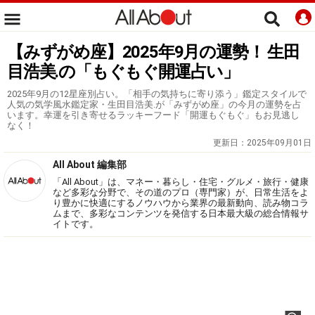
【みずがめ座】2025年9月の運勢！ 生田
目浩美.の「もぐもぐ開運占い」
2025年9月の12星座別占い。「相手の気持ちに寄り添う」鑑定スタイルで
人気の気学風水鑑定家・生田目浩美.が「みずがめ座」の今月の運勢を占
います。幸運を引き寄せるラッキーフード「開運もぐもぐ」もお見逃し
なく！
更新日：
2025年09月01日
All About 編集部
「All About」は、マネー・暮らし・住宅・グルメ・旅行・健康
など多彩な分野で、その道のプロ（専門家）が、日常生活をよ
り豊かに快適にするノウハウから業界の最新動向、読み物コラ
ムまで、多彩なコンテンツを発信する日本最大級の総合情報サ
イトです。