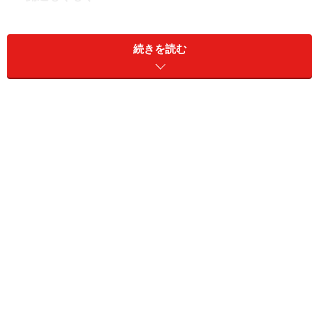
大きなことを成し遂げたいときには、“金のパワー”を使
います。おすすめは「芋煮」です。旬の食材を使った芋
続きを読む
煮には、金のパワーがしっかりと宿っており、まさにぴ
ったりの一品といえるでしょう。
中でも、里芋や長ネギは、その形や味覚が金のパワーを
象徴します。こんにゃく、ごぼう、牛肉などと一緒に煮
込めば、栄養バランスも整います。さらに、じっくりコ
トコト煮込む調理法には、「確実性」や「積み重ね」と
いった意味があり、目標達成に向けての土台をしっかり
と築いてくれます。
金のパワーを秘めた芋煮で、確かな信念を胸に、大きな
目標に挑んでみてください。
＞【2025年9月のもぐもぐ開運占い】他の星座の運勢が