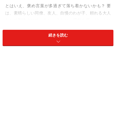
とはいえ、褒め言葉が多過ぎて落ち着かないかも？ 要
は、素晴らしい同僚、友人、自慢のわが子、頼れる大人
として期待されているというわけ。理想を押し付けられ
ると、全否定したくなるクセは抑えて。ここは、「よっ
しゃ、よっしゃ」「やったるで！」と場を盛り上げて。
続きを読む
ウソから出たまことで、最高のあなたが最高の幸せをみ
んなに届ける運びへ。
愛は、特別扱いでサービスを。
＞【タロット占い】あなたの今月の運勢を占う
＞【今週の運勢】他の星座の運勢を見る
※記事内容は執筆時点のものです。最新の内容をご確認くださ
い。