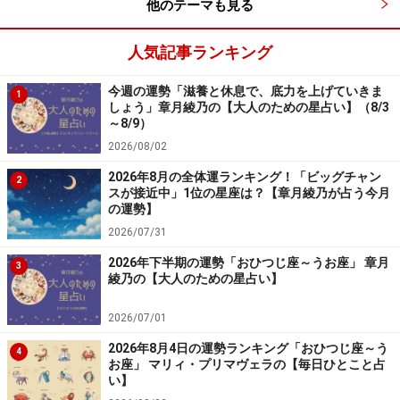
他のテーマも見る
人気記事ランキング
今週の運勢「滋養と休息で、底力を上げていきま
1
しょう」章月綾乃の【大人のための星占い】（8/3
～8/9）
2026/08/02
2026年8月の全体運ランキング！「ビッグチャン
2
スが接近中」1位の星座は？【章月綾乃が占う今月
の運勢】
2026/07/31
2026年下半期の運勢「おひつじ座～うお座」 章月
3
綾乃の【大人のための星占い】
2026/07/01
2026年8月4日の運勢ランキング「おひつじ座～う
4
お座」 マリィ・プリマヴェラの【毎日ひとこと占
い】