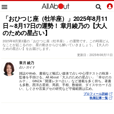
「おひつじ座（牡羊座）」2025年8月11
日～8月17日の運勢！ 章月綾乃の【大人
のための星占い】
2025年8月第3週の「おひつじ座（牡羊座）」の運勢です。この時期どん
なことが起こるのか、星の動きからひも解いていきましょう。【大人の
ための星占い】をお届けします。
更新日：
2025年08月11日
章月 綾乃
占い ガイド
雑誌やWeb、書籍など幅広い媒体で占いや心理テストの執筆・
監修を手掛ける。All About「大人のための星占い」「幸せのカ
ルテ」、GINZA「開運レター占い」など連載を多く持ち、著書
も多数。西洋占星術、周易、手相、数秘術、ダイスやカード占
い、しぐさや言葉グセの研究など守備範囲は広め。
プロフィール詳細
執筆記事一覧