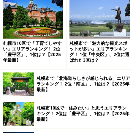
「小さな公園がいくつもあるだけでなく広大な公園もあ
り四季折々の花を楽しめること」などというコメントが
寄せられています。
1位：高松市／得票率2.9％
札幌市10区で「子育てしやす
札幌市で「魅力的な観光スポ
6年連続で高松市が1位でした。
い」エリアランキング！ 2位
ットが多い」エリアランキン
「豊平区」、1位は？【2025
グ！ 1位「中央区」、2位に選
年最新】
ばれた3区は？
香川県の県庁所在地である高松市は、古くから行政・商
業・交通の要所として発展してきた四国の中核都市で
札幌市で「北海道らしさが感じられる」エリア
す。市内にはJR高松駅があり、路面電車の「ことでん」
ランキング！ 2位「南区」、1位は？【2025年
が走っています。さらに高松港からは直島など瀬戸内の
最新】
人気観光地へも気軽にアクセス可能です。
札幌市10区で「住みたい」と思うエリアラン
キング！ 2位は「豊平区」、1位は？【2025年
都市機能がしっかりと整備されている一方で、瀬戸内海
最新】
や讃岐山脈と自然にも恵まれています。ベイエリアには
「高松シンボルタワー」や商業施設が建ち並び、歴史あ