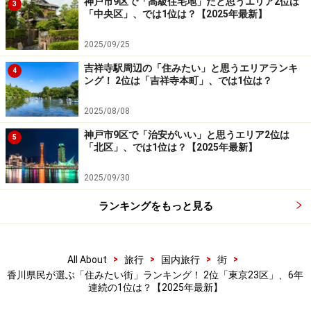
神戸市9区で「高級住宅地」だと思うエリア2位は
3
「中央区」、では1位は？【2025年最新】
※回答者のコメントは原文ママ
2025/09/25
吉祥寺駅周辺の「住みたい」と思うエリアランキ
＞次ページ：4位までの全ランキング結果を見る
4
ング！ 2位は「吉祥寺本町」、では1位は？
※記事内容は執筆時点のものです。最新の内容をご確認くださ
2025/08/08
い。
神戸市9区で「治安がいい」と思うエリア2位は
5
「北区」、では1位は？【2025年最新】
次のページへ
1
/
2
2025/09/30
ランキングをもっと見る
>
>
>
>
All About
旅行
国内旅行
街
香川県民が選ぶ「住みたい街」ランキング！ 2位「東京23区」、6年
連続の1位は？【2025年最新】