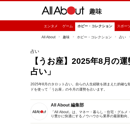
趣味
エンタメ
ゲーム
ホビー・コレクション
スポー
All About
趣味
ホビー・コレクション
占い
占い
【うお座】2025年8月の
占い」
2025年8月のタロット占い。自らの人生経験を踏まえた的確
ドを使って「うお座」の今月の運勢を占います。
All About 編集部
「All About」は、マネー・暮らし・住宅・
り豊かに快適にするノウハウから業界の最新動向
イトです。