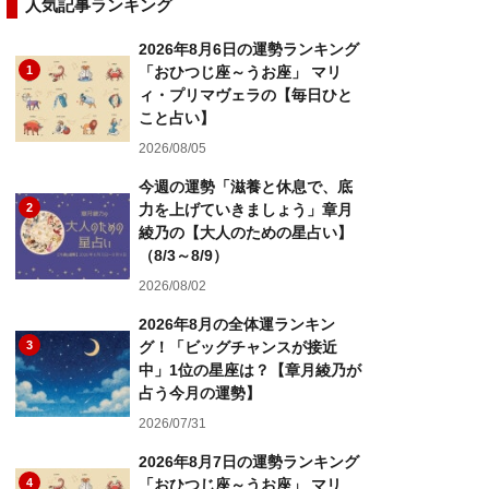
人気記事ランキング
2026年8月6日の運勢ランキング
1
「おひつじ座～うお座」 マリ
ィ・プリマヴェラの【毎日ひと
こと占い】
2026/08/05
今週の運勢「滋養と休息で、底
2
力を上げていきましょう」章月
綾乃の【大人のための星占い】
（8/3～8/9）
2026/08/02
2026年8月の全体運ランキン
3
グ！「ビッグチャンスが接近
中」1位の星座は？【章月綾乃が
占う今月の運勢】
2026/07/31
2026年8月7日の運勢ランキング
4
「おひつじ座～うお座」 マリ