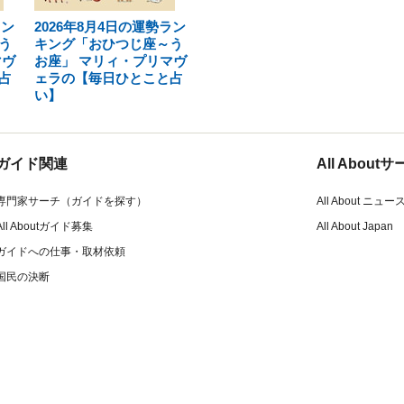
ラン
2026年8月4日の運勢ラン
う
キング「おひつじ座～う
マヴ
お座」 マリィ・プリマヴ
占
ェラの【毎日ひとこと占
い】
ガイド関連
All Abou
専門家サーチ（ガイドを探す）
All About ニュー
All Aboutガイド募集
All About Japan
ガイドへの仕事・取材依頼
国民の決断