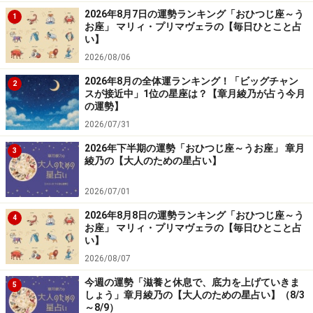
2026年8月7日の運勢ランキング「おひつじ座～う
1
お座」 マリィ・プリマヴェラの【毎日ひとこと占
い】
2026/08/06
2026年8月の全体運ランキング！「ビッグチャン
2
スが接近中」1位の星座は？【章月綾乃が占う今月
の運勢】
2026/07/31
2026年下半期の運勢「おひつじ座～うお座」 章月
3
綾乃の【大人のための星占い】
2026/07/01
2026年8月8日の運勢ランキング「おひつじ座～う
4
お座」 マリィ・プリマヴェラの【毎日ひとこと占
い】
2026/08/07
今週の運勢「滋養と休息で、底力を上げていきま
5
しょう」章月綾乃の【大人のための星占い】（8/3
～8/9）