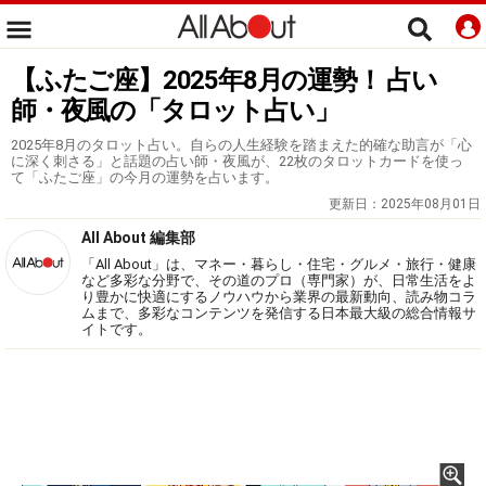
【ふたご座】2025年8月の運勢！ 占い
師・夜風の「タロット占い」
2025年8月のタロット占い。自らの人生経験を踏まえた的確な助言が「心
に深く刺さる」と話題の占い師・夜風が、22枚のタロットカードを使っ
て「ふたご座」の今月の運勢を占います。
更新日：
2025年08月01日
All About 編集部
「All About」は、マネー・暮らし・住宅・グルメ・旅行・健康
など多彩な分野で、その道のプロ（専門家）が、日常生活をよ
り豊かに快適にするノウハウから業界の最新動向、読み物コラ
ムまで、多彩なコンテンツを発信する日本最大級の総合情報サ
イトです。