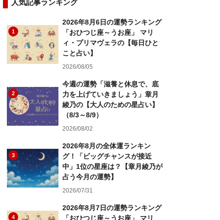
人気記事ランキング
2026年8月6日の運勢ランキング
1
「おひつじ座～うお座」 マリ
ィ・プリマヴェラの【毎日ひと
こと占い】
2026/08/05
今週の運勢「滋養と休息で、底
2
力を上げていきましょう」章月
綾乃の【大人のための星占い】
（8/3～8/9）
2026/08/02
2026年8月の全体運ランキン
3
グ！「ビッグチャンスが接近
中」1位の星座は？【章月綾乃が
占う今月の運勢】
2026/07/31
2026年8月7日の運勢ランキング
4
「おひつじ座～うお座」 マリ