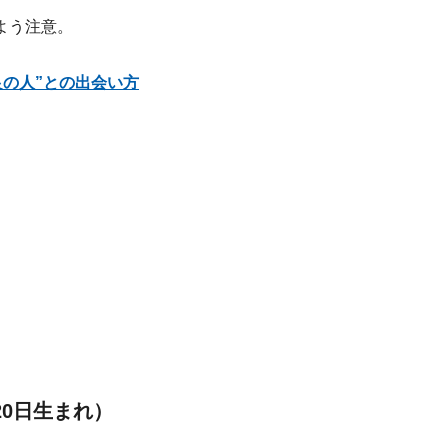
よう注意。
良の人”との出会い方
20日生まれ）