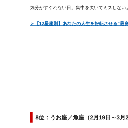
気分がすぐれない日。集中を欠いてミスしない
＞【12星座別】あなたの人生を好転させる“最
8位：うお座／魚座（2月19日～3月