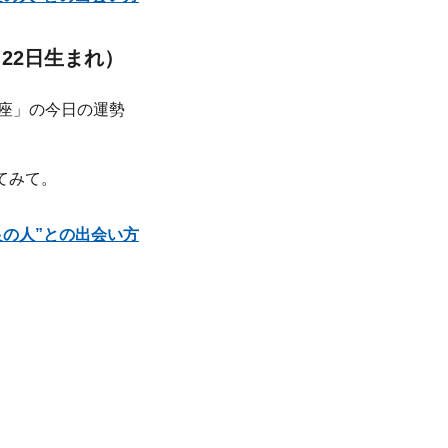
月22日生まれ）
てみて。
良の人”との出会い方