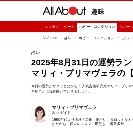
趣味
エンタメ
ゲーム
ホビー・コレクション
スポー
All About
趣味
ホビー・コレクション
占い
占い
2025年8月31日の運勢
マリィ・プリマヴェラの
今日の運勢がサクッと分かる！ 人気占術研究家マリィ・プリマヴ
星座ごとに読み解いていきましょう。
マリィ・プリマヴェラ
占い ガイド
1990年代より西洋占星術、夢占い、タロットなど
かたわら、個人レッスン、鑑定も。 著書多数。