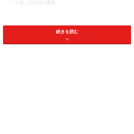
「いて座」の今日の運勢
落ち込みがちな日。ちょっとした買い物で気分転換する
と◎。
続きを読む
＞【12星座別】夏を乗り切るあなたの「スタミナアップ
法」！
11位：おとめ座／乙女座（8月23日～9月22
日生まれ）