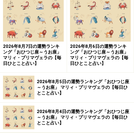
「ふたご座」の今日の運勢
困った時には人に助けを求めよう。意地を張らなくて大
丈夫。
2026年8月7日の運勢ランキ
2026年8月6日の運勢ランキ
＞【12星座別】夏を乗り切るあなたの「スタミナアップ
ング「おひつじ座～うお座」
ング「おひつじ座～うお座」
マリィ・プリマヴェラの【毎
マリィ・プリマヴェラの【毎
法」！
日ひとこと占い】
日ひとこと占い】
9位：おひつじ座／牡羊座（3月21日～4月
19日生まれ）
2026年8月5日の運勢ランキング「おひつじ座
～うお座」 マリィ・プリマヴェラの【毎日ひ
とこと占い】
「おひつじ座」の今日の運勢
2026年8月4日の運勢ランキング「おひつじ座
～うお座」 マリィ・プリマヴェラの【毎日ひ
自分を素直に表現しよう。つらいなら目上の人に甘えて
とこと占い】
みて。