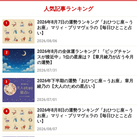
人気記事ランキング
「しし座」の今日の運勢
2026年8月7日の運勢ランキング「おひつじ座～う
1
お座」 マリィ・プリマヴェラの【毎日ひとこと占
自分の誤りに気が付いたら謝ろう。プライドは手放すこ
い】
と。
2026/08/06
2026年8月の全体運ランキング！「ビッグチャン
2
＞【12星座別】夏を乗り切るあなたの「スタミナアップ
スが接近中」1位の星座は？【章月綾乃が占う今月
の運勢】
法」！
2026/07/31
2026年下半期の運勢「おひつじ座～うお座」 章月
7位：みずがめ座／水瓶座（1月20日～2月
3
綾乃の【大人のための星占い】
18日生まれ）
2026/07/01
2026年8月8日の運勢ランキング「おひつじ座～う
4
お座」 マリィ・プリマヴェラの【毎日ひとこと占
「みずがめ座」の今日の運勢
い】
2026/08/07
落ち着いた雰囲気の服装が吉。派手なイメージは損をす