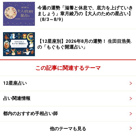
今週の運勢「滋養と休息で、底力を上げていき
＞【12星座別】夏を乗り切るあなたの「スタミナアップ
ましょう」章月綾乃の【大人のための星占い】
（8/3～8/9）
法」！
【12星座別】2026年8月の運勢！ 生田目浩美.
の「もぐもぐ開運占い」
この記事に関連するテーマ
12星座占い
占い関連情報
都内のおすすめ手相占い師
8位：しし座／獅子座（7月23日～8月22日
生まれ）
他のテーマも見る