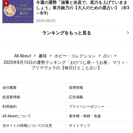
る運。
今週の運勢「滋養と休息で、底力を上げていきま
5
しょう」章月綾乃の【大人のための星占い】（8/3
～8/9）
＞【12星座別】夏を乗り切るあなたの「スタミナアップ
2026/08/02
法」！
ランキングをもっと見る
>
>
>
>
All About
趣味
ホビー・コレクション
占い
2025年8月15日の運勢ランキング「おひつじ座～うお座」 マリィ・
プリマヴェラの【毎日ひとこと占い】
会社概要
採用情報
投資家情報
広告掲載
利用規約
プライバシーポリシー
All Aboutについて
著作権・商標・免責
6位：てんびん座／天秤座（9月23日～10月
当サイトの情報についての注意
サイトマップ
23日生まれ）