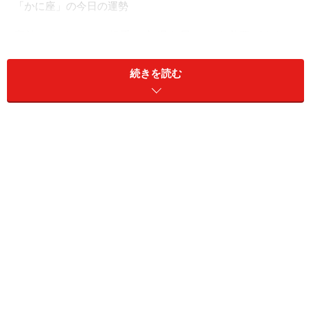
「かに座」の今日の運勢
家族ともめがち。相手の立場を思いやる必要がありそ
う。
続きを読む
＞【12星座別】夏を乗り切るあなたの「スタミナアップ
法」！
11位：やぎ座／山羊座（12月22日～1月19
日生まれ）