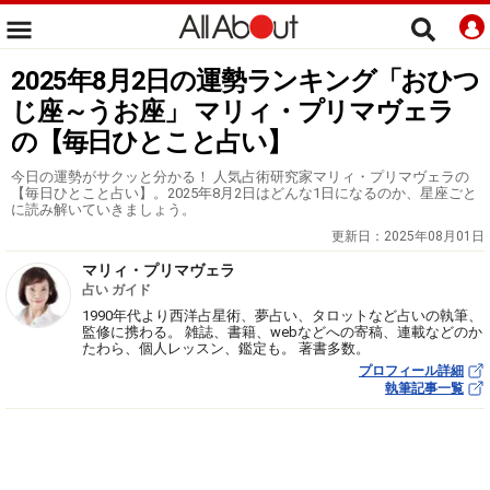
2025年8月2日の運勢ランキング「おひつ
じ座～うお座」 マリィ・プリマヴェラ
の【毎日ひとこと占い】
今日の運勢がサクッと分かる！ 人気占術研究家マリィ・プリマヴェラの
【毎日ひとこと占い】。2025年8月2日はどんな1日になるのか、星座ごと
に読み解いていきましょう。
更新日：
2025年08月01日
マリィ・プリマヴェラ
占い ガイド
1990年代より西洋占星術、夢占い、タロットなど占いの執筆、
監修に携わる。 雑誌、書籍、webなどへの寄稿、連載などのか
たわら、個人レッスン、鑑定も。 著書多数。
プロフィール詳細
執筆記事一覧