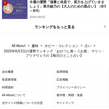
今週の運勢「滋養と休息で、底力を上げていきま
5
しょう」章月綾乃の【大人のための星占い】（8/3
＞【12星座別】夏を乗り切るあなたの「スタミナアップ
～8/9）
法」！
2026/08/02
ランキングをもっと見る
>
>
>
>
All About
趣味
ホビー・コレクション
占い
2025年8月2日の運勢ランキング「おひつじ座～うお座」 マリィ・
プリマヴェラの【毎日ひとこと占い】
会社概要
採用情報
投資家情報
広告掲載
利用規約
プライバシーポリシー
6位：おとめ座／乙女座（8月23日～9月22
All Aboutについて
著作権・商標・免責
日生まれ）
当サイトの情報についての注意
サイトマップ