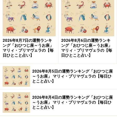
「さそり座」の今日の運勢
誤解されやすい言動に注意。悩み相談は同性の友人に。
＞【12星座別】夏を乗り切るあなたの「スタミナアップ
2026年8月7日の運勢ランキ
2026年8月6日の運勢ランキ
法」！
ング「おひつじ座～うお座」
ング「おひつじ座～うお座」
マリィ・プリマヴェラの【毎
マリィ・プリマヴェラの【毎
日ひとこと占い】
日ひとこと占い】
9位：うお座／魚座（2月19日～3月20日生
まれ）
2026年8月5日の運勢ランキング「おひつじ座
～うお座」 マリィ・プリマヴェラの【毎日ひ
とこと占い】
「うお座」の今日の運勢
2026年8月4日の運勢ランキング「おひつじ座
自分の用事を最優先に。義理の付き合いは避けたほうが
～うお座」 マリィ・プリマヴェラの【毎日ひ
◎。
とこと占い】