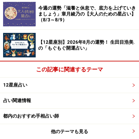
＞【12星座別】夏を乗り切るあなたの「スタミナアップ
今週の運勢「滋養と休息で、底力を上げていき
法」！
ましょう」章月綾乃の【大人のための星占い】
（8/3～8/9）
【12星座別】2026年8月の運勢！ 生田目浩美.
の「もぐもぐ開運占い」
この記事に関連するテーマ
12星座占い
占い関連情報
8位：おひつじ座／牡羊座（3月21日～4月
都内のおすすめ手相占い師
19日生まれ）
他のテーマも見る