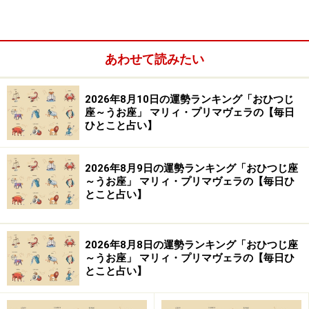
あわせて読みたい
2026年8月10日の運勢ランキング「おひつじ
「やぎ座」の今日の運勢
座～うお座」 マリィ・プリマヴェラの【毎日
ひとこと占い】
派手な振る舞いは同性から非難されそう。落ち着いた行
動を意識して。
2026年8月9日の運勢ランキング「おひつじ座
～うお座」 マリィ・プリマヴェラの【毎日ひ
とこと占い】
＞【12星座別】夏を乗り切るあなたの「スタミナアップ
法」！
2026年8月8日の運勢ランキング「おひつじ座
10位：さそり座／蠍座（10月24日～11月22
～うお座」 マリィ・プリマヴェラの【毎日ひ
とこと占い】
日生まれ）