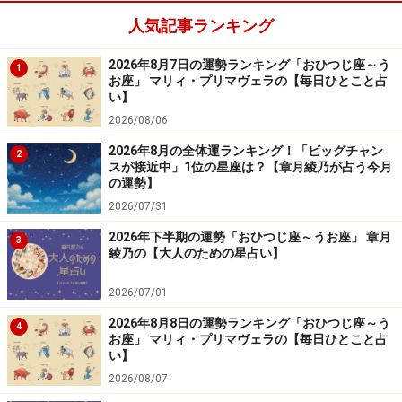
人気記事ランキング
「おひつじ座」の今日の運勢
2026年8月7日の運勢ランキング「おひつじ座～う
無愛想な態度に注意。人と接するときは笑顔を忘れず
1
お座」 マリィ・プリマヴェラの【毎日ひとこと占
に！
い】
2026/08/06
＞【12星座別】夏を乗り切るあなたの「スタミナアップ
2026年8月の全体運ランキング！「ビッグチャン
2
法」！
スが接近中」1位の星座は？【章月綾乃が占う今月
の運勢】
2026/07/31
7位：おうし座／牡牛座（4月20日～5月20
日生まれ）
2026年下半期の運勢「おひつじ座～うお座」 章月
3
綾乃の【大人のための星占い】
2026/07/01
「おうし座」の今日の運勢
2026年8月8日の運勢ランキング「おひつじ座～う
4
お座」 マリィ・プリマヴェラの【毎日ひとこと占
い】
計画立案のチャンス日。数カ月先を視野に入れた計画
2026/08/07
を。