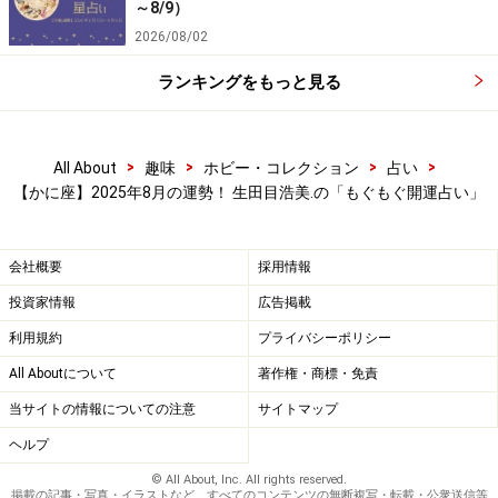
～8/9）
2026/08/02
ランキングをもっと見る
>
>
>
>
All About
趣味
ホビー・コレクション
占い
【かに座】2025年8月の運勢！ 生田目浩美.の「もぐもぐ開運占い」
会社概要
採用情報
投資家情報
広告掲載
利用規約
プライバシーポリシー
All Aboutについて
著作権・商標・免責
当サイトの情報についての注意
サイトマップ
ヘルプ
© All About, Inc. All rights reserved.
掲載の記事・写真・イラストなど、すべてのコンテンツの無断複写・転載・公衆送信等