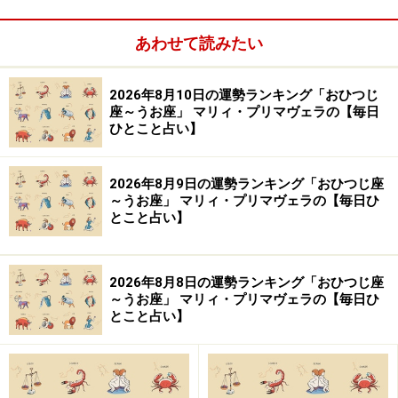
【この記事の筆者：生田目浩美.】
あわせて読みたい
気学風水鑑定家。心理学研究家としても活動。1998年か
ら風水師に師事し、風水、九星、祐気採り（吉方位判
2026年8月10日の運勢ランキング「おひつじ
断）、吉日の選定、手相・姓名判断、家相学などを学
座～うお座」 マリィ・プリマヴェラの【毎日
ぶ。上から押し付けるのではなく、「相手の気持ちに寄
ひとこと占い】
り添う」鑑定スタイルは多くの読者の心をつかんで離さ
ない。テレビ、ラジオなどへの出演や、Webメディア、
2026年8月9日の運勢ランキング「おひつじ座
雑誌での執筆など幅広く活躍中。好きな食べ物は桃と餃
～うお座」 マリィ・プリマヴェラの【毎日ひ
とこと占い】
子。あだ名はナッキー。
【イラスト】
2026年8月8日の運勢ランキング「おひつじ座
ほんま ちあき
～うお座」 マリィ・プリマヴェラの【毎日ひ
とこと占い】
※記事内容は執筆時点のものです。最新の内容をご確認くださ
い。