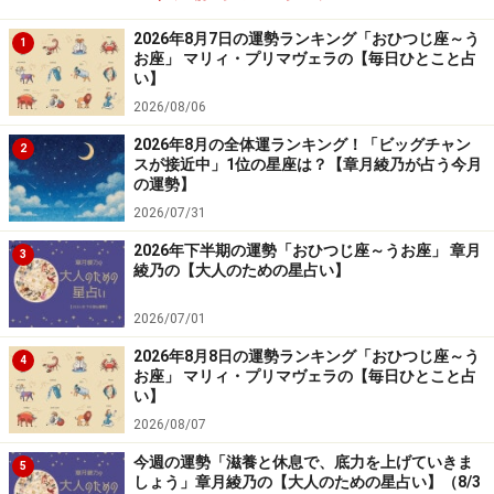
2026年8月7日の運勢ランキング「おひつじ座～う
1
お座」 マリィ・プリマヴェラの【毎日ひとこと占
い】
2026/08/06
2026年8月の全体運ランキング！「ビッグチャン
2
スが接近中」1位の星座は？【章月綾乃が占う今月
の運勢】
2026/07/31
2026年下半期の運勢「おひつじ座～うお座」 章月
3
綾乃の【大人のための星占い】
2026/07/01
2026年8月8日の運勢ランキング「おひつじ座～う
4
お座」 マリィ・プリマヴェラの【毎日ひとこと占
い】
2026/08/07
今週の運勢「滋養と休息で、底力を上げていきま
5
しょう」章月綾乃の【大人のための星占い】（8/3