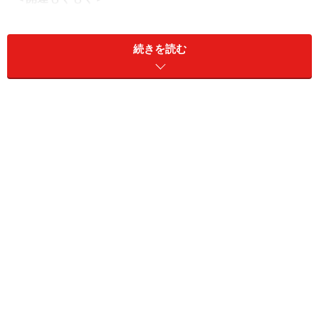
「自分を大切にする」って、簡単そうで意外と難しいも
のです。そんなときは、“土のパワー”を取り入れて、自
続きを読む
分をいたわる感覚をしっかり育てていきましょう。
おすすめは「おせんべい」。主原料のお米は、愛のエネ
ルギーが最も高いとされる食材です。神様にお供えする
神饌（しんせん）としても用いられることから、そのパ
ワーの強さがうかがえます。
さらに、何度も返して丁寧に焼き上げる工程も、土のパ
ワーになります。しっかりと自分を見つめ、愛する力に
つながっていくはずです。
＞【2025年8月のもぐもぐ開運占い】他の星座の運勢が
気になる人はこちら