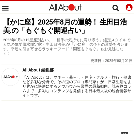
【かに座】2025年8月の運勢！ 生田目浩
美.の「もぐもぐ開運占い」
2025年8月の12星座別占い。「相手の気持ちに寄り添う」鑑定スタイルで
人気の気学風水鑑定家・生田目浩美.が「かに座」の今月の運勢を占いま
す。幸運を引き寄せるラッキーフード「開運もぐもぐ」もお見逃しな
く！
更新日：
2025年08月01日
All About 編集部
「All About」は、マネー・暮らし・住宅・グルメ・旅行・健康
など多彩な分野で、その道のプロ（専門家）が、日常生活をよ
り豊かに快適にするノウハウから業界の最新動向、読み物コラ
ムまで、多彩なコンテンツを発信する日本最大級の総合情報サ
イトです。