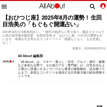
【おひつじ座】2025年8月の運勢！ 生田
目浩美.の「もぐもぐ開運占い」
2025年8月の12星座別占い。「相手の気持ちに寄り添う」鑑定スタイルで
人気の気学風水鑑定家・生田目浩美.が「おひつじ座」の今月の運勢を占
います。幸運を引き寄せるラッキーフード「開運もぐもぐ」もお見逃し
なく！
更新日：
2025年08月01日
All About 編集部
「All About」は、マネー・暮らし・住宅・グルメ・旅行・健康
など多彩な分野で、その道のプロ（専門家）が、日常生活をよ
り豊かに快適にするノウハウから業界の最新動向、読み物コラ
ムまで、多彩なコンテンツを発信する日本最大級の総合情報サ
イトです。