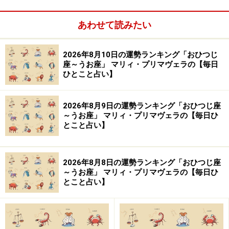
ら風水師に師事し、風水、九星、祐気採り（吉方位判
あわせて読みたい
断）、吉日の選定、手相・姓名判断、家相学などを学
ぶ。上から押し付けるのではなく、「相手の気持ちに寄
り添う」鑑定スタイルは多くの読者の心をつかんで離さ
2026年8月10日の運勢ランキング「おひつじ
座～うお座」 マリィ・プリマヴェラの【毎日
ない。テレビ、ラジオなどへの出演や、Webメディア、
ひとこと占い】
雑誌での執筆など幅広く活躍中。好きな食べ物は桃と餃
子。あだ名はナッキー。
2026年8月9日の運勢ランキング「おひつじ座
～うお座」 マリィ・プリマヴェラの【毎日ひ
とこと占い】
【イラスト】
ほんま ちあき
2026年8月8日の運勢ランキング「おひつじ座
※記事内容は執筆時点のものです。最新の内容をご確認くださ
い。
～うお座」 マリィ・プリマヴェラの【毎日ひ
とこと占い】
【編集部おすすめの購入サイト】