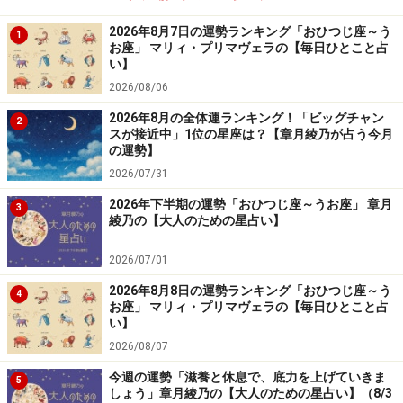
2026年8月7日の運勢ランキング「おひつじ座～う
1
お座」 マリィ・プリマヴェラの【毎日ひとこと占
い】
2026/08/06
2026年8月の全体運ランキング！「ビッグチャン
2
スが接近中」1位の星座は？【章月綾乃が占う今月
の運勢】
2026/07/31
2026年下半期の運勢「おひつじ座～うお座」 章月
3
綾乃の【大人のための星占い】
2026/07/01
2026年8月8日の運勢ランキング「おひつじ座～う
4
お座」 マリィ・プリマヴェラの【毎日ひとこと占
い】
2026/08/07
今週の運勢「滋養と休息で、底力を上げていきま
5
しょう」章月綾乃の【大人のための星占い】（8/3