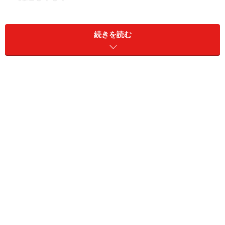
交流をしつつ、仲間を増やしていくには、“水のパワ
ー”を使います。おすすめはさまざまな海の幸が楽しめる
続きを読む
「お寿司」です。特に回転寿司は、お寿司が常に流れて
回転していますので、その動きからも水のパワーを取り
入れられます。
中でも、のりで巻かれた軍艦巻きや手巻き寿司は、水の
パワーがより強くなるメニューです。また、わさびやガ
リなどの辛味のあるものも一緒にいただくことで、仕事
運の向上にもつながります。
＞【2025年8月のもぐもぐ開運占い】他の星座の運勢が
気になる人はこちら
【この記事の筆者：生田目浩美.】
気学風水鑑定家。心理学研究家としても活動。1998年か