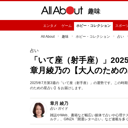
趣味
エンタメ
ゲーム
ホビー・コレクション
スポー
All About
趣味
ホビー・コレクション
占い
占い
「いて座（射手座）」2025
章月綾乃の【大人のための
2025年7月第3週の「いて座（射手座）」の運勢です。この
のための星占い】をお届けします。
章月 綾乃
占い ガイド
雑誌やWeb、書籍など幅広い媒体で占いや心理テスト
ルテ」、GINZA「開運レター占い」など連載を
い、しぐさや言葉グセの研究など守備範囲は広め