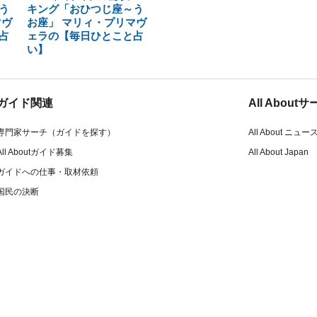
う
キング「おひつじ座～う
マヴ
お座」 マリィ・プリマヴ
占
ェラの【毎日ひとこと占
い】
ガイド関連
All Abou
専門家サーチ（ガイドを探す）
All About ニュー
All Aboutガイド募集
All About Japan
ガイドへの仕事・取材依頼
国民の決断