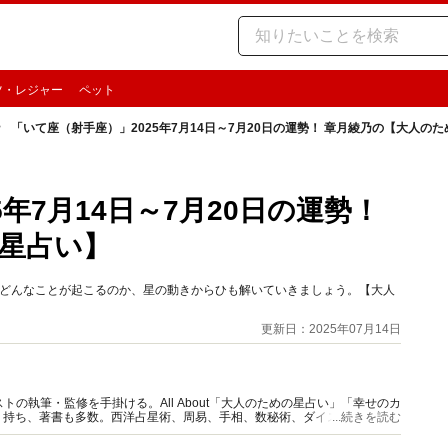
ツ・レジャー
ペット
「いて座（射手座）」2025年7月14日～7月20日の運勢！ 章月綾乃の【大人の
年7月14日～7月20日の運勢！
星占い】
時期どんなことが起こるのか、星の動きからひも解いていきましょう。【大人
更新日：2025年07月14日
の執筆・監修を手掛ける。All About「大人のための星占い」「幸せのカ
多く持ち、著書も多数。西洋占星術、周易、手相、数秘術、ダイスやカード占
...続きを読む
。