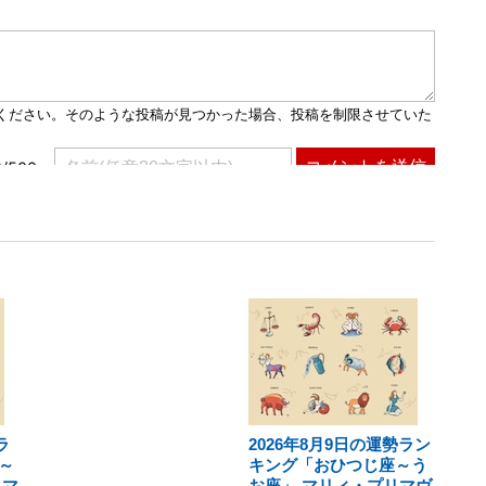
ラ
2026年8月9日の運勢ラン
～
キング「おひつじ座～う
リマ
お座」 マリィ・プリマヴ