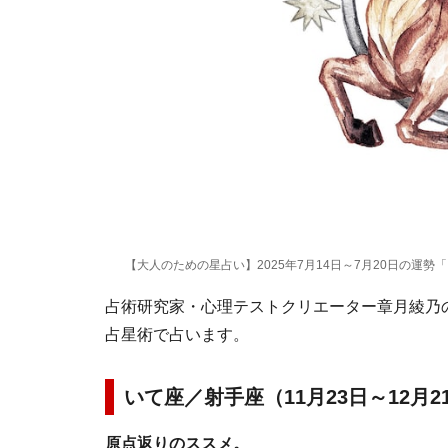
【大人のための星占い】2025年7月14日～7月20日の運勢
占術研究家・心理テストクリエーター章月綾乃の1
占星術で占います。
いて座／射手座（11月23日～12月
原点返りのススメ。