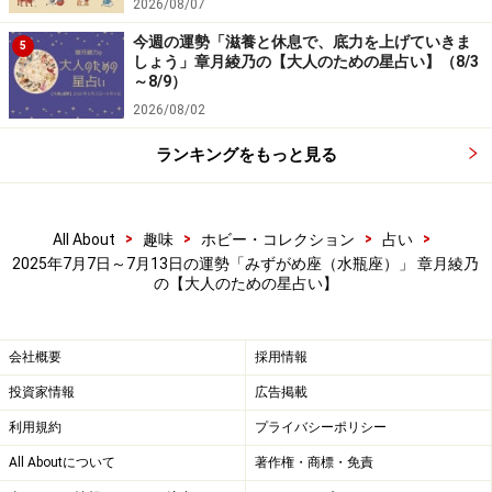
2026/08/07
今週の運勢「滋養と休息で、底力を上げていきま
5
しょう」章月綾乃の【大人のための星占い】（8/3
～8/9）
2026/08/02
ランキングをもっと見る
>
>
>
>
All About
趣味
ホビー・コレクション
占い
2025年7月7日～7月13日の運勢「みずがめ座（水瓶座）」 章月綾乃
の【大人のための星占い】
会社概要
採用情報
投資家情報
広告掲載
利用規約
プライバシーポリシー
All Aboutについて
著作権・商標・免責