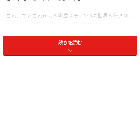
これまでとこれからを両立させ、2つの世界を行き来し
ましょう。仕事を頑張る、家事を回す、その隙間を縫う
ようにリサーチをする、技術を磨く、掛け持ちでやって
いくと飽きずに済みます。
続きを読む
愛と社交は、秘密主義で。まだ打ち明ける段階ではなさ
そう。
オフは、音楽の中へ。
＞【12星座別】あなたが“夏”を有意義に過ごすために必
要なこと！
＞【今週の運勢】他の星座の運勢を見る
※記事内容は執筆時点のものです。最新の内容をご確認くださ