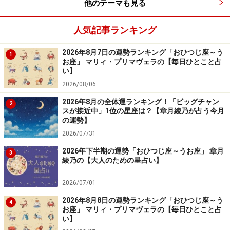
他のテーマも見る
人気記事ランキング
2026年8月7日の運勢ランキング「おひつじ座～う
1
お座」 マリィ・プリマヴェラの【毎日ひとこと占
い】
2026/08/06
2026年8月の全体運ランキング！「ビッグチャン
2
スが接近中」1位の星座は？【章月綾乃が占う今月
の運勢】
2026/07/31
2026年下半期の運勢「おひつじ座～うお座」 章月
3
綾乃の【大人のための星占い】
2026/07/01
2026年8月8日の運勢ランキング「おひつじ座～う
4
お座」 マリィ・プリマヴェラの【毎日ひとこと占
い】