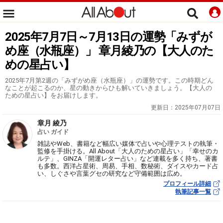
2025年7月7日～7月13日の運勢「みずが
め座（水瓶座）」 章月綾乃の【大人のた
めの星占い】
2025年7月第2週の「みずがめ座（水瓶座）」の運勢です。この時期どん
なことが起こるのか、星の動きからひも解いていきましょう。【大人の
ための星占い】をお届けします。
更新日：
2025年07月07日
章月 綾乃
占い ガイド
雑誌やWeb、書籍など幅広い媒体で占いや心理テストの執筆・
監修を手掛ける。All About「大人のための星占い」「幸せのカ
ルテ」、GINZA「開運レター占い」など連載を多く持ち、著書
も多数。西洋占星術、周易、手相、数秘術、ダイスやカード占
い、しぐさや言葉グセの研究など守備範囲は広め。
プロフィール詳細
執筆記事一覧