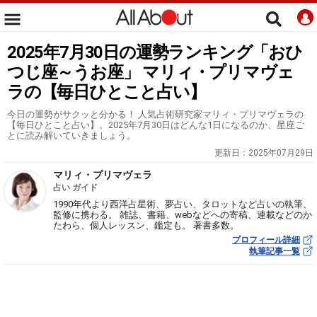
2025年7月30日の運勢ランキング「おひ
つじ座～うお座」 マリィ・プリマヴェ
ラの【毎日ひとこと占い】
今日の運勢がサクッと分かる！ 人気占術研究家マリィ・プリマヴェラの
【毎日ひとこと占い】。2025年7月30日はどんな1日になるのか、星座ご
とに読み解いていきましょう。
更新日：
2025年07月29日
マリィ・プリマヴェラ
占い ガイド
1990年代より西洋占星術、夢占い、タロットなど占いの執筆、
監修に携わる。 雑誌、書籍、webなどへの寄稿、連載などのか
たわら、個人レッスン、鑑定も。 著書多数。
プロフィール詳細
執筆記事一覧