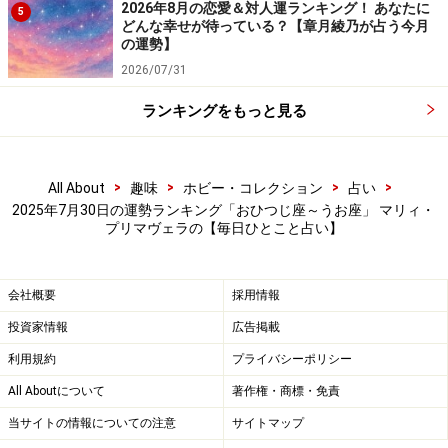
2026年8月の恋愛＆対人運ランキング！ あなたに
5
どんな幸せが待っている？【章月綾乃が占う今月
の運勢】
2026/07/31
ランキングをもっと見る
>
>
>
>
All About
趣味
ホビー・コレクション
占い
2025年7月30日の運勢ランキング「おひつじ座～うお座」 マリィ・
プリマヴェラの【毎日ひとこと占い】
6位：てんびん座／天秤座（9月23日～10月
23日生まれ）
会社概要
採用情報
投資家情報
広告掲載
「てんびん座」の今日の運勢
利用規約
プライバシーポリシー
All Aboutについて
著作権・商標・免責
イベントで大活躍しそう。率先して作業を引き受けると
当サイトの情報についての注意
サイトマップ
◎。