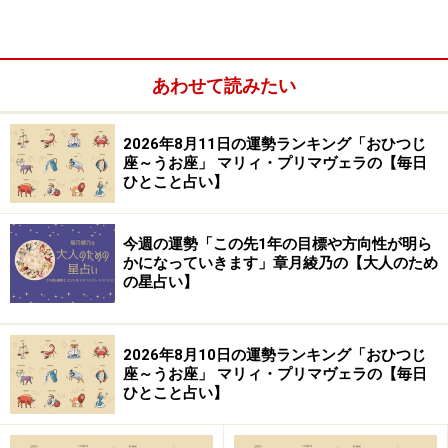
あわせて読みたい
「やぎ座」の今日の運勢
2026年8月11日の運勢ランキング「おひつじ
座～うお座」 マリィ・プリマヴェラの【毎日
運気は停滞気味。できるだけのんびりして英気を養お
ひとこと占い】
う。
今週の運勢「この先1年の目標や方向性が明ら
＞あなたの今週の運勢を占う！
かになっていきます」章月綾乃の【大人のため
の星占い】
10位：うお座／魚座（2月19日～3月20日生
まれ）
2026年8月10日の運勢ランキング「おひつじ
座～うお座」 マリィ・プリマヴェラの【毎日
ひとこと占い】
「うお座」の今日の運勢