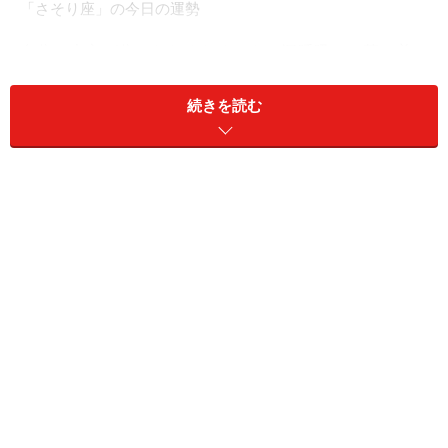
「さそり座」の今日の運勢
自分の本心が分からなくなるかも。深呼吸して落ち着こ
う。
続きを読む
＞あなたの今週の運勢を占う！
11位：やぎ座／山羊座（12月22日～1月19
日生まれ）