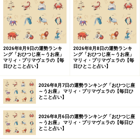
親切が誤解されやすい日。深入りせず、距離を取るのが
◎。
＞あなたの今週の運勢を占う！
2026年8月9日の運勢ランキ
2026年8月8日の運勢ランキ
9位：おひつじ座／牡羊座（3月21日～4月
ング「おひつじ座～うお座」
ング「おひつじ座～うお座」
19日生まれ）
マリィ・プリマヴェラの【毎
マリィ・プリマヴェラの【毎
日ひとこと占い】
日ひとこと占い】
2026年8月7日の運勢ランキング「おひつじ座
「おひつじ座」の今日の運勢
～うお座」 マリィ・プリマヴェラの【毎日ひ
とこと占い】
公平な立場を保つのが吉。どちらかに偏るとトラブルの
もとに。
2026年8月6日の運勢ランキング「おひつじ座
～うお座」 マリィ・プリマヴェラの【毎日ひ
＞あなたの今週の運勢を占う！
とこと占い】