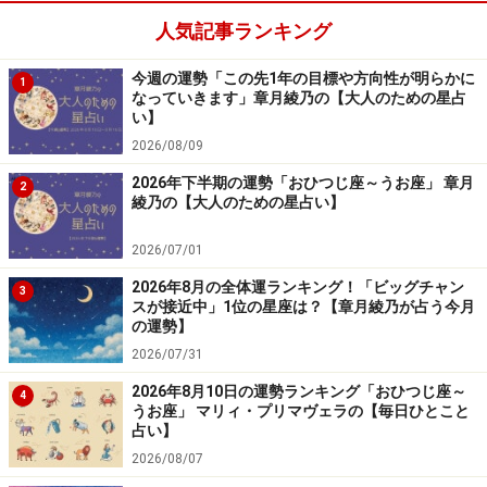
倒なことに……。
人気記事ランキング
今週の運勢「この先1年の目標や方向性が明らかに
＞あなたの今週の運勢を占う！
1
なっていきます」章月綾乃の【大人のための星占
い】
7位：おうし座／牡牛座（4月20日～5月20
2026/08/09
日生まれ）
2026年下半期の運勢「おひつじ座～うお座」 章月
2
綾乃の【大人のための星占い】
2026/07/01
「おうし座」の今日の運勢
2026年8月の全体運ランキング！「ビッグチャン
3
スが接近中」1位の星座は？【章月綾乃が占う今月
外出は気疲れしそう。家でのんびり過ごすのがおすす
の運勢】
め。
2026/07/31
2026年8月10日の運勢ランキング「おひつじ座～
4
＞あなたの今週の運勢を占う！
うお座」 マリィ・プリマヴェラの【毎日ひとこと
占い】
2026/08/07