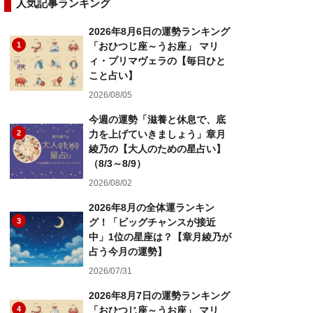
人気記事ランキング
2026年8月6日の運勢ランキング
1
「おひつじ座～うお座」 マリ
ィ・プリマヴェラの【毎日ひと
こと占い】
2026/08/05
今週の運勢「滋養と休息で、底
2
力を上げていきましょう」章月
綾乃の【大人のための星占い】
（8/3～8/9）
2026/08/02
2026年8月の全体運ランキン
3
グ！「ビッグチャンスが接近
中」1位の星座は？【章月綾乃が
占う今月の運勢】
2026/07/31
2026年8月7日の運勢ランキング
4
「おひつじ座～うお座」 マリ