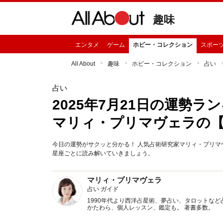
趣味
エンタメ
ゲーム
ホビー・コレクション
スポー
All About
趣味
ホビー・コレクション
占い
占い
2025年7月21日の運勢
マリィ・プリマヴェラの
今日の運勢がサクッと分かる！ 人気占術研究家マリィ・プリマヴ
星座ごとに読み解いていきましょう。
マリィ・プリマヴェラ
占い ガイド
1990年代より西洋占星術、夢占い、タロットなど
かたわら、個人レッスン、鑑定も。 著書多数。