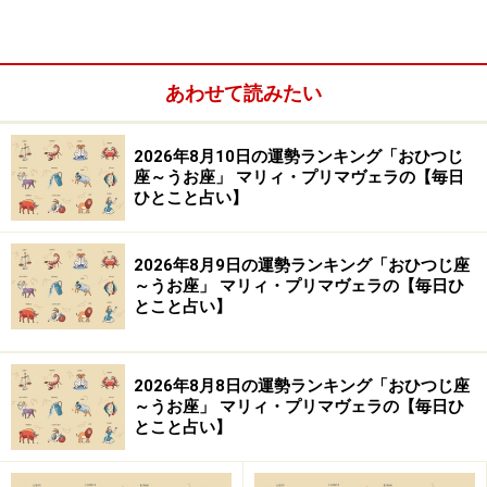
あわせて読みたい
2026年8月10日の運勢ランキング「おひつじ
「てんびん座」の今日の運勢
座～うお座」 マリィ・プリマヴェラの【毎日
ひとこと占い】
不調ながらも援助運がある日。親族が金銭面を支援して
くれそう。
2026年8月9日の運勢ランキング「おひつじ座
～うお座」 マリィ・プリマヴェラの【毎日ひ
とこと占い】
＞【相性占い】あなたと深く通じ合える“相性のいい
人”の特徴
2026年8月8日の運勢ランキング「おひつじ座
10位：みずがめ座／水瓶座（1月20日～2月
～うお座」 マリィ・プリマヴェラの【毎日ひ
とこと占い】
18日生まれ）