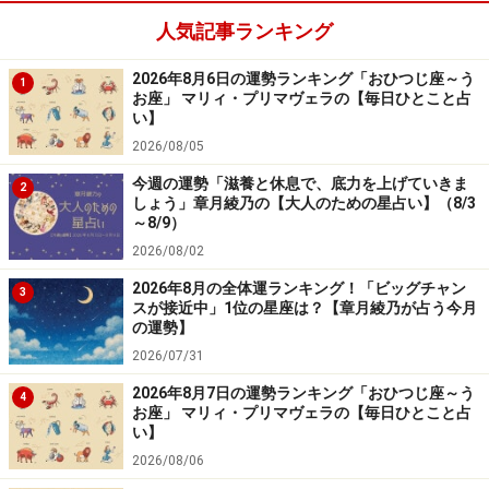
人気記事ランキング
「いて座」の今日の運勢
2026年8月6日の運勢ランキング「おひつじ座～う
1
お座」 マリィ・プリマヴェラの【毎日ひとこと占
誰もやりたがらないことほど引き受けて。好印象につな
い】
がるはず。
2026/08/05
今週の運勢「滋養と休息で、底力を上げていきま
2
＞【相性占い】あなたと深く通じ合える“相性のいい
しょう」章月綾乃の【大人のための星占い】（8/3
～8/9）
人”の特徴
2026/08/02
2026年8月の全体運ランキング！「ビッグチャン
7位：おひつじ座／牡羊座（3月21日～4月
3
スが接近中」1位の星座は？【章月綾乃が占う今月
19日生まれ）
の運勢】
2026/07/31
2026年8月7日の運勢ランキング「おひつじ座～う
4
お座」 マリィ・プリマヴェラの【毎日ひとこと占
「おひつじ座」の今日の運勢
い】
2026/08/06
テンポよく動くことがカギ。即断即決が成功につながる