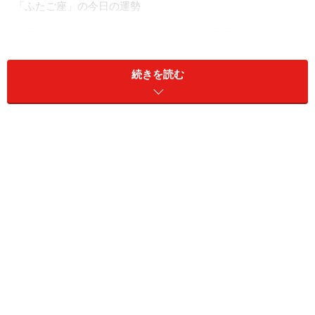
「ふたご座」の今日の運勢
周囲と足並みをそろえよう。協調性を意識すると運気も
アップ！
続きを読む
＞【相性占い】あなたと深く通じ合える“相性のいい
人”の特徴
11位：てんびん座／天秤座（9月23日～10
月23日生まれ）