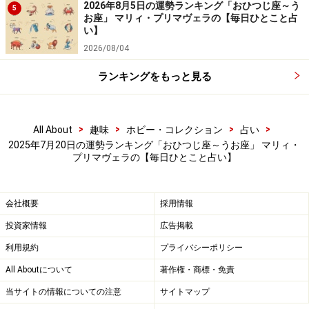
はず。
2026年8月5日の運勢ランキング「おひつじ座～う
5
お座」 マリィ・プリマヴェラの【毎日ひとこと占
い】
＞【相性占い】あなたと深く通じ合える“相性のいい
2026/08/04
人”の特徴
ランキングをもっと見る
>
>
>
>
All About
趣味
ホビー・コレクション
占い
2025年7月20日の運勢ランキング「おひつじ座～うお座」 マリィ・
プリマヴェラの【毎日ひとこと占い】
会社概要
採用情報
投資家情報
広告掲載
利用規約
プライバシーポリシー
All Aboutについて
著作権・商標・免責
6位：やぎ座／山羊座（12月22日～1月19日
当サイトの情報についての注意
サイトマップ
生まれ）