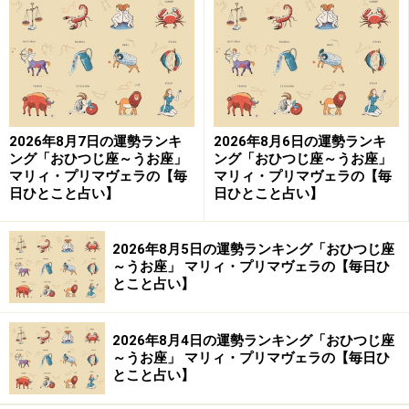
「みずがめ座」の今日の運勢
家族内トラブルの暗示。思い当たる原因があるなら話し
合って。
2026年8月7日の運勢ランキ
2026年8月6日の運勢ランキ
＞【相性占い】あなたと深く通じ合える“相性のいい
ング「おひつじ座～うお座」
ング「おひつじ座～うお座」
マリィ・プリマヴェラの【毎
マリィ・プリマヴェラの【毎
人”の特徴
日ひとこと占い】
日ひとこと占い】
9位：さそり座／蠍座（10月24日～11月22
日生まれ）
2026年8月5日の運勢ランキング「おひつじ座
～うお座」 マリィ・プリマヴェラの【毎日ひ
とこと占い】
「さそり座」の今日の運勢
2026年8月4日の運勢ランキング「おひつじ座
～うお座」 マリィ・プリマヴェラの【毎日ひ
センスが光る日。友達の買い物に助言すると喜ばれそ
とこと占い】
う。