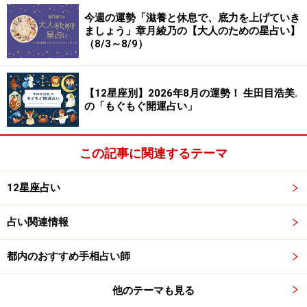
今週の運勢「滋養と休息で、底力を上げていき
＞【相性占い】あなたと深く通じ合える“相性のいい
ましょう」章月綾乃の【大人のための星占い】
（8/3～8/9）
人”の特徴
【12星座別】2026年8月の運勢！ 生田目浩美.
の「もぐもぐ開運占い」
この記事に関連するテーマ
12星座占い
占い関連情報
都内のおすすめ手相占い師
8位：いて座／射手座（11月23日～12月21
日生まれ）
他のテーマも見る