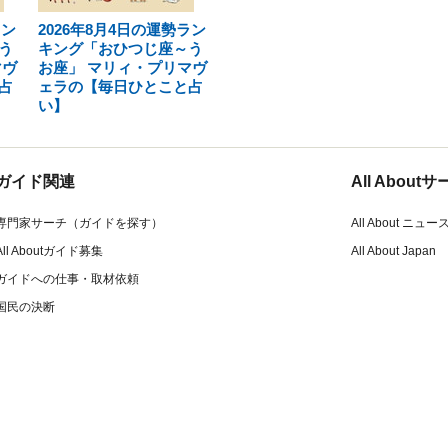
ラン
2026年8月4日の運勢ラン
う
キング「おひつじ座～う
マヴ
お座」 マリィ・プリマヴ
占
ェラの【毎日ひとこと占
い】
ガイド関連
All Abou
専門家サーチ（ガイドを探す）
All About ニュー
All Aboutガイド募集
All About Japan
ガイドへの仕事・取材依頼
国民の決断