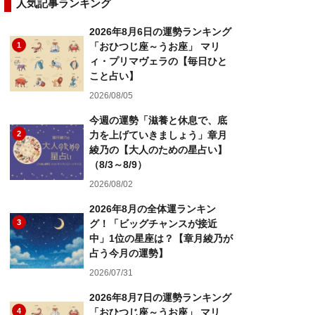
人気記事ランキング
2026年8月6日の運勢ランキング
1
「おひつじ座～うお座」 マリ
ィ・プリマヴェラの【毎日ひと
こと占い】
2026/08/05
今週の運勢「滋養と休息で、底
2
力を上げていきましょう」章月
綾乃の【大人のための星占い】
（8/3～8/9）
2026/08/02
2026年8月の全体運ランキン
3
グ！「ビッグチャンスが接近
中」1位の星座は？【章月綾乃が
占う今月の運勢】
2026/07/31
2026年8月7日の運勢ランキング
4
「おひつじ座～うお座」 マリ