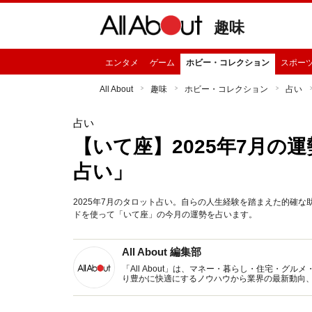
趣味
エンタメ
ゲーム
ホビー・コレクション
スポー
All About
趣味
ホビー・コレクション
占い
占い
【いて座】2025年7月の
占い」
2025年7月のタロット占い。自らの人生経験を踏まえた的確
ドを使って「いて座」の今月の運勢を占います。
All About 編集部
「All About」は、マネー・暮らし・住宅・
り豊かに快適にするノウハウから業界の最新動向
イトです。