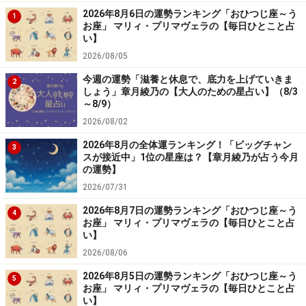
2026年8月6日の運勢ランキング「おひつじ座～う
1
お座」 マリィ・プリマヴェラの【毎日ひとこと占
い】
2026/08/05
今週の運勢「滋養と休息で、底力を上げていきま
2
しょう」章月綾乃の【大人のための星占い】（8/3
～8/9）
2026/08/02
2026年8月の全体運ランキング！「ビッグチャン
3
スが接近中」1位の星座は？【章月綾乃が占う今月
の運勢】
2026/07/31
2026年8月7日の運勢ランキング「おひつじ座～う
4
お座」 マリィ・プリマヴェラの【毎日ひとこと占
い】
2026/08/06
2026年8月5日の運勢ランキング「おひつじ座～う
5
お座」 マリィ・プリマヴェラの【毎日ひとこと占
い】