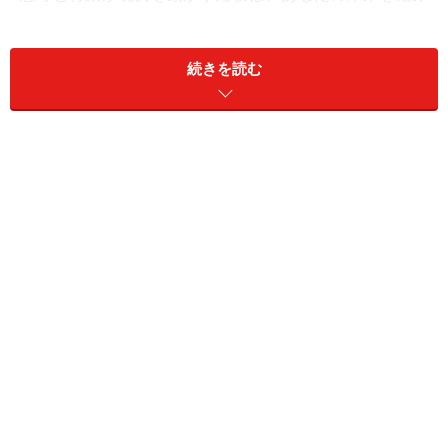
立てるうえで、きっと役に立つことでしょう。
続きを読む
＜開運もぐもぐ＞
思考を現実化し、先を見通す力をつけるには、“火のパワ
ー”を使います。なかでも、「赤い色の食材」が、未来を
見据える力をサポートしてくれます。
おすすめは旬の「トマト」です。冷やしてそのまま食べ
る「冷やしトマト」やサラダ、スープ、ソースなど、幅
広く活躍してくれます。
火のパワーをより強めたいなら、加熱調理がおすすめ。
トマトソースをたっぷり使ったマルゲリータピザは、高
温で焼き上げることで火のパワーをしっかり取り入れら
れる一品です。