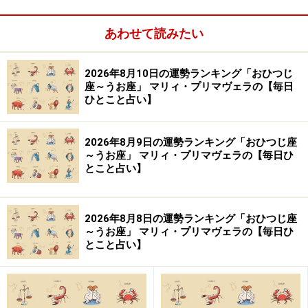
＞【2025年7月のもぐもぐ開運占い】他の星座の運勢が
あわせて読みたい
気になる人はこちら
【この記事の筆者：生田目浩美.】
2026年8月10日の運勢ランキング「おひつじ
座～うお座」 マリィ・プリマヴェラの【毎日
気学風水鑑定家。心理学研究家としても活動。1998年か
ひとこと占い】
ら風水師に師事し、風水、九星、祐気採り（吉方位判
断）、吉日の選定、手相・姓名判断、家相学などを学
2026年8月9日の運勢ランキング「おひつじ座
ぶ。上から押し付けるのではなく、「相手の気持ちに寄
～うお座」 マリィ・プリマヴェラの【毎日ひ
とこと占い】
り添う」鑑定スタイルは多くの読者の心をつかんで離さ
ない。テレビ、ラジオなどへの出演や、Webメディア、
雑誌での執筆など幅広く活躍中。好きな食べ物は桃と餃
2026年8月8日の運勢ランキング「おひつじ座
子。あだ名はナッキー。
～うお座」 マリィ・プリマヴェラの【毎日ひ
とこと占い】
【イラスト】
ほんま ちあき