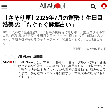
【さそり座】2025年7月の運勢！ 生田目
浩美.の「もぐもぐ開運占い」
2025年7月の12星座別占い。「相手の気持ちに寄り添う」鑑定スタイルで
人気の気学風水鑑定家・生田目浩美.が「さそり座」の今月の運勢を占い
ます。幸運を引き寄せるラッキーフード「開運もぐもぐ」もお見逃しな
く！
更新日：
2025年07月01日
All About 編集部
「All About」は、マネー・暮らし・住宅・グルメ・旅行・健康
など多彩な分野で、その道のプロ（専門家）が、日常生活をよ
り豊かに快適にするノウハウから業界の最新動向、読み物コラ
ムまで、多彩なコンテンツを発信する日本最大級の総合情報サ
イトです。