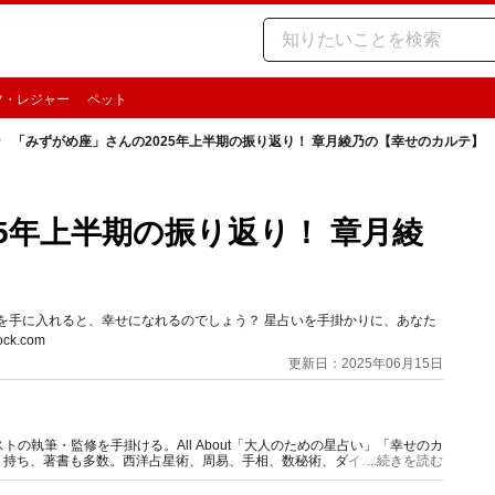
ツ・レジャー
ペット
「みずがめ座」さんの2025年上半期の振り返り！ 章月綾乃の【幸せのカルテ】
5年上半期の振り返り！ 章月綾
を手に入れると、幸せになれるのでしょう？ 星占いを手掛かりに、あなた
k.com
更新日：2025年06月15日
の執筆・監修を手掛ける。All About「大人のための星占い」「幸せのカ
多く持ち、著書も多数。西洋占星術、周易、手相、数秘術、ダイスやカード占
...続きを読む
。