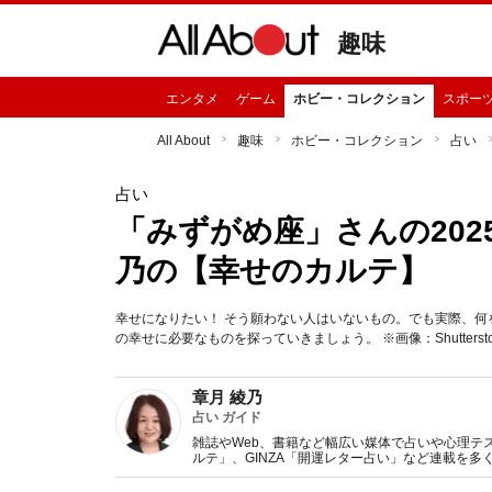
趣味
エンタメ
ゲーム
ホビー・コレクション
スポー
All About
趣味
ホビー・コレクション
占い
占い
「みずがめ座」さんの202
乃の【幸せのカルテ】
幸せになりたい！ そう願わない人はいないもの。でも実際、何
の幸せに必要なものを探っていきましょう。 ※画像：Shutterstoc
章月 綾乃
占い ガイド
雑誌やWeb、書籍など幅広い媒体で占いや心理テスト
ルテ」、GINZA「開運レター占い」など連載を
い、しぐさや言葉グセの研究など守備範囲は広め