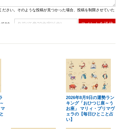
ラ
2026年8月9日の運勢ラン
～
キング「おひつじ座～う
リマ
お座」 マリィ・プリマヴ
と
ェラの【毎日ひとこと占
い】