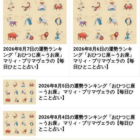
っても、「ふたご座さんらしい」と相手に思ってもらえ
たら、こっちのもの！
また、好きな世界をアピールするのも、オススメです。
「〇〇といえば、ふたご座さん」と連想してもらえて、
2026年8月7日の運勢ランキ
2026年8月6日の運勢ランキ
貴重な情報やレアなアイテムが集まってくることに。ア
ング「おひつじ座～うお座」
ング「おひつじ座～うお座」
ピール力を高めるほど、引きが強くなる法則に気付い
マリィ・プリマヴェラの【毎
マリィ・プリマヴェラの【毎
日ひとこと占い】
日ひとこと占い】
て！
・
余白を作る
2026年8月5日の運勢ランキング「おひつじ座
～うお座」 マリィ・プリマヴェラの【毎日ひ
目一杯働く、限界まで頑張るスタイルは、上半期で卒業
とこと占い】
を。
2026年8月4日の運勢ランキング「おひつじ座
下半期は、少しゆとりのある生き方に切り替えていきま
～うお座」 マリィ・プリマヴェラの【毎日ひ
とこと占い】
しょう。