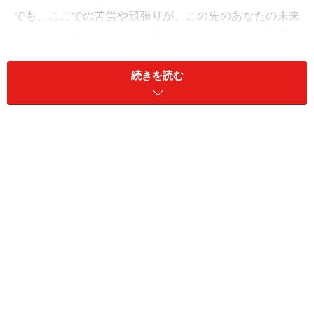
でも、ここでの苦労や頑張りが、この先のあなたの未来
につながっていきます。人生にムダがないことに気付く
はず。
続きを読む
【よくある症状】
実力以上のミッションが課せられたり、クセ強な人に振
り回されたり、ハードモードが続きます。
「誰が悪いのか」「何がいけなかったのか」で悩みそ
う。
でも、実はすべては必然で、あなたの成長の糧となって
いくのです。
【ふたご座さんの2025年上半期の学び】
1：行動
2：実践