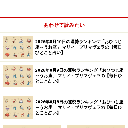
3：変容
アクションを起こすことで、道が開けていきます。
あわせて読みたい
何事も、自分でやってみることがカギになりそう。ま
2026年8月10日の運勢ランキング「おひつじ
た、人や状況を変えるのは難しいと実感したのでは？
座～うお座」 マリィ・プリマヴェラの【毎日
ひとこと占い】
変えられるのは、自分自身だけ。よりよい進化を目指し
てみて。
2026年8月9日の運勢ランキング「おひつじ座
～うお座」 マリィ・プリマヴェラの【毎日ひ
とこと占い】
【処方箋】
・
個性を育てる
2026年8月8日の運勢ランキング「おひつじ座
ただ漫然と物事をこなすのではなく、きっちりとあなた
～うお座」 マリィ・プリマヴェラの【毎日ひ
印をつけていきましょう。
とこと占い】
キャラを立たせ、イメージを定着させるのです。何をや