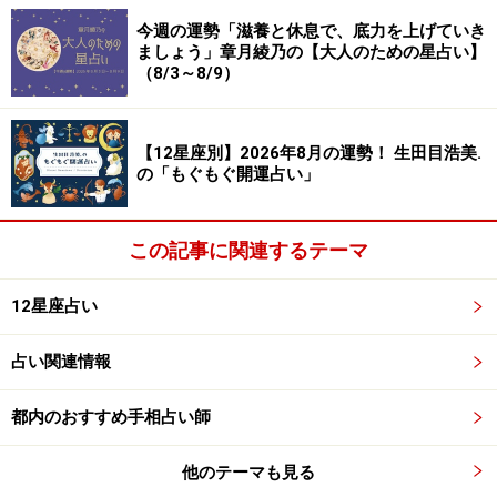
週に2日ほど、何も予定を入れない日を作る、予定を入
今週の運勢「滋養と休息で、底力を上げていき
ましょう」章月綾乃の【大人のための星占い】
れても1つ、または、2つに絞るのがオススメです。空白
（8/3～8/9）
に、予想外の幸せが飛び込んでくるでしょう。
裏テーマは、メンテナンス。今日の疲れやストレスを明
【12星座別】2026年8月の運勢！ 生田目浩美.
の「もぐもぐ開運占い」
日に残さないように、即日解消を目指して。いつでも最
高のコンディションを目指していきましょう。
この記事に関連するテーマ
＞【幸せのカルテ】他の星座が気になる人はこちら
12星座占い
※記事内容は執筆時点のものです。最新の内容をご確認くださ
い。
占い関連情報
【編集部おすすめの購入サイト】
都内のおすすめ手相占い師
他のテーマも見る
Amazonで占い関連の商品をチェック！