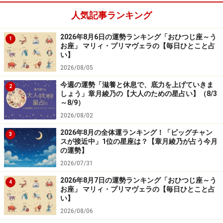
人気記事ランキング
楽天市場で占い関連の商品をチェック！
2026年8月6日の運勢ランキング「おひつじ座～う
1
お座」 マリィ・プリマヴェラの【毎日ひとこと占
い】
2026/08/05
今週の運勢「滋養と休息で、底力を上げていきま
2
しょう」章月綾乃の【大人のための星占い】（8/3
～8/9）
2026/08/02
2026年8月の全体運ランキング！「ビッグチャン
3
スが接近中」1位の星座は？【章月綾乃が占う今月
の運勢】
2026/07/31
2026年8月7日の運勢ランキング「おひつじ座～う
4
お座」 マリィ・プリマヴェラの【毎日ひとこと占
い】
2026/08/06