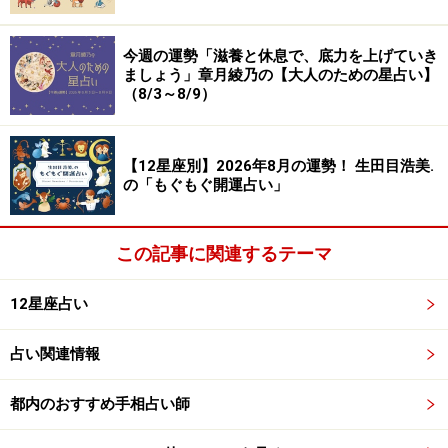
＞【幸せのカルテ】他の星座が気になる人はこちら
今週の運勢「滋養と休息で、底力を上げていき
※記事内容は執筆時点のものです。最新の内容をご確認くださ
ましょう」章月綾乃の【大人のための星占い】
い。
（8/3～8/9）
【編集部おすすめの購入サイト】
【12星座別】2026年8月の運勢！ 生田目浩美.
の「もぐもぐ開運占い」
Amazonで占い関連の商品をチェック！
この記事に関連するテーマ
楽天市場で占い関連の商品をチェック！
12星座占い
占い関連情報
都内のおすすめ手相占い師