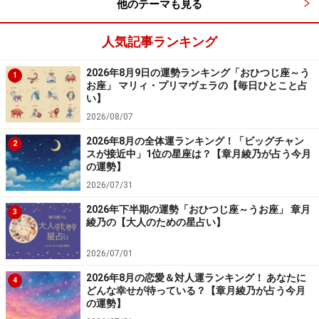
他のテーマも見る
人気記事ランキング
2026年8月9日の運勢ランキング「おひつじ座～う
1
お座」 マリィ・プリマヴェラの【毎日ひとこと占
い】
2026/08/07
2026年8月の全体運ランキング！「ビッグチャン
2
スが接近中」1位の星座は？【章月綾乃が占う今月
の運勢】
2026/07/31
2026年下半期の運勢「おひつじ座～うお座」 章月
3
綾乃の【大人のための星占い】
2026/07/01
2026年8月の恋愛＆対人運ランキング！ あなたに
4
どんな幸せが待っている？【章月綾乃が占う今月
の運勢】