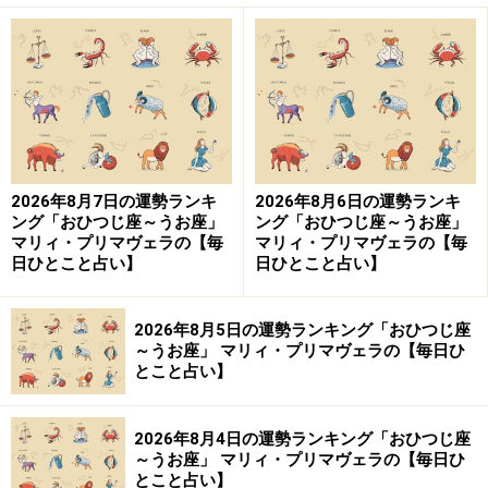
誕生日スタートで、何かに挑戦するのも、よい考え。
「何歳のときに始めた」と明確な指針になるはず。
・
ソロ時間を持つ
大きな運気の変化は、不自由さとして表れます。
2026年8月7日の運勢ランキ
2026年8月6日の運勢ランキ
家族や家の事情で出られない、動けない、職場の状況で
ング「おひつじ座～うお座」
ング「おひつじ座～うお座」
穴埋めに駆り出されるなど、しがらみに縛られるでしょ
マリィ・プリマヴェラの【毎
マリィ・プリマヴェラの【毎
日ひとこと占い】
日ひとこと占い】
う。もちろん、問題が解決するまでは、力を貸すしかあ
りません。身近な人の窮地を救ってから、やっと新しい
運気に切り替わっていくのです。
2026年8月5日の運勢ランキング「おひつじ座
～うお座」 マリィ・プリマヴェラの【毎日ひ
とこと占い】
ただ、誰かのトラブルにかまけているうちに、自分らし
さを失うのは愚かなこと。忙しいときほど、1人の時間
2026年8月4日の運勢ランキング「おひつじ座
を確保し、未来に備えて。
～うお座」 マリィ・プリマヴェラの【毎日ひ
とこと占い】