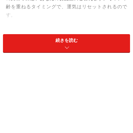
齢を重ねるタイミングで、運気はリセットされるので
す。
【よくある症状】
誕生日は、特別な1日にしたい。でも、実際は、仕事に
続きを読む
なったり、約束していた相手が思うように動いてくれな
かったりして、ガッカリすることが多いもの。失望しな
いように期待を捨てるうちに、本音を見失うことに。
【しし座さんの運気の変わり目サイン】
1：迎合
2：諦念
3：献身
パッとやりたいけれど、周りが付いてきてくれないか
ら、地味に過ごすうちに、区切りが消えてしまいやすい