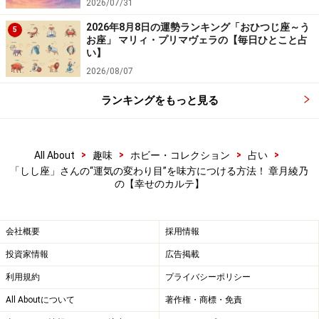
2026/07/31
2026年8月8日の運勢ランキング「おひつじ座～う
5
お座」 マリィ・プリマヴェラの【毎日ひとこと占
い】
2026/08/07
ランキングをもっと見る
>
>
>
>
All About
趣味
ホビー・コレクション
占い
「しし座」さんの“運気の変わり目”を味方につける方法！ 章月綾乃
の【幸せのカルテ】
会社概要
採用情報
投資家情報
広告掲載
利用規約
プライバシーポリシー
All Aboutについて
著作権・商標・免責