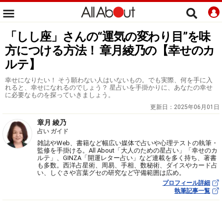
「しし座」さんの“運気の変わり目”を味
方につける方法！ 章月綾乃の【幸せのカ
ルテ】
幸せになりたい！ そう願わない人はいないもの。でも実際、何を手に入
れると、幸せになれるのでしょう？ 星占いを手掛かりに、あなたの幸せ
に必要なものを探っていきましょう。
更新日：
2025年06月01日
章月 綾乃
占い ガイド
雑誌やWeb、書籍など幅広い媒体で占いや心理テストの執筆・
監修を手掛ける。All About「大人のための星占い」「幸せのカ
ルテ」、GINZA「開運レター占い」など連載を多く持ち、著書
も多数。西洋占星術、周易、手相、数秘術、ダイスやカード占
い、しぐさや言葉グセの研究など守備範囲は広め。
プロフィール詳細
執筆記事一覧