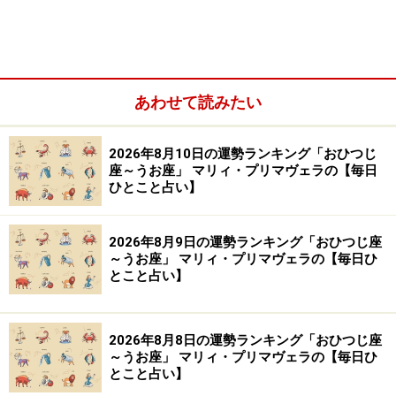
でしょう。
運気が変わっていることに気付かないまま、ダラダラと
昨日の続きの今日を生きるのがパターン。
あわせて読みたい
【処方箋】
2026年8月10日の運勢ランキング「おひつじ
・
誕生日を祝う
座～うお座」 マリィ・プリマヴェラの【毎日
ひとこと占い】
繁忙期でも、休みをもぎ取る、それが無理ならば、仕事
の前後にスペシャルな計画を立てましょう。
2026年8月9日の運勢ランキング「おひつじ座
～うお座」 マリィ・プリマヴェラの【毎日ひ
大人になるとみんな、それぞれの事情を抱えるため、計
とこと占い】
算に入れないのが成功の秘訣（ひけつ）に。自分のため
にラグジュアリーなプランに申し込む、記念になるよう
2026年8月8日の運勢ランキング「おひつじ座
なものを買う、行きたい場所に行ってみるなど、特別感
～うお座」 マリィ・プリマヴェラの【毎日ひ
を存分に味わいましょう。
とこと占い】