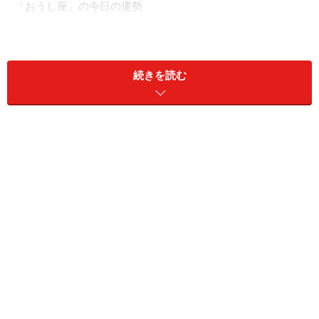
「おうし座」の今日の運勢
低調な日。できるだけ家でくつろぐことが運気上昇のカ
ギ。
続きを読む
＞【12星座別】あなたの人生を好転させる“最良の人”と
の出会い方
11位：みずがめ座／水瓶座（1月20日～2月
18日生まれ）