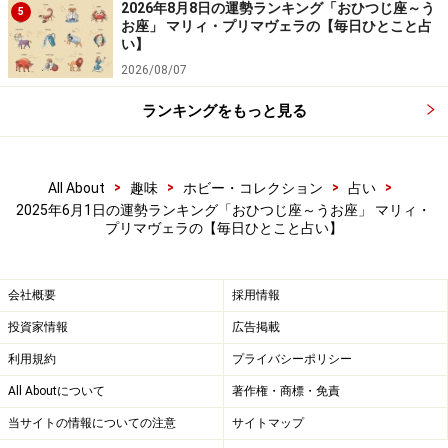
て。
2026年8月8日の運勢ランキング「おひつじ座～う
5
お座」 マリィ・プリマヴェラの【毎日ひとこと占
い】
＞【12星座別】あなたの人生を好転させる“最良の人”と
2026/08/07
の出会い方
ランキングをもっと見る
>
>
>
>
All About
趣味
ホビー・コレクション
占い
2025年6月1日の運勢ランキング「おひつじ座～うお座」 マリィ・
プリマヴェラの【毎日ひとこと占い】
会社概要
採用情報
投資家情報
広告掲載
利用規約
プライバシーポリシー
All Aboutについて
著作権・商標・免責
6位：うお座／魚座（2月19日～3月20日生
当サイトの情報についての注意
サイトマップ
まれ）