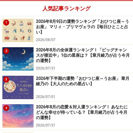
人気記事ランキング
「やぎ座」の今日の運勢
2026年8月9日の運勢ランキング「おひつじ座～う
1
お座」 マリィ・プリマヴェラの【毎日ひとこと占
口は災いのもと。時と場所をわきまえないと誤解されそ
い】
う……。
2026/08/07
2026年8月の全体運ランキング！「ビッグチャン
2
＞【12星座別】あなたの人生を好転させる“最良の人”と
スが接近中」1位の星座は？【章月綾乃が占う今月
の運勢】
の出会い方
2026/07/31
2026年下半期の運勢「おひつじ座～うお座」 章月
7位：かに座／蟹座（6月22日～7月22日生
3
綾乃の【大人のための星占い】
まれ）
2026/07/01
2026年8月の恋愛＆対人運ランキング！ あなたに
4
どんな幸せが待っている？【章月綾乃が占う今月
「かに座」の今日の運勢
の運勢】
2026/07/31
周囲からの好感度がアップ！ 感動を素直に表現してみ