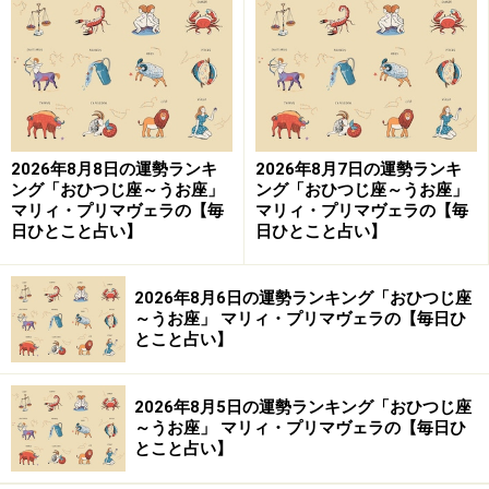
「さそり座」の今日の運勢
断定口調は人間関係にマイナス。やんわりした言い方
を。
2026年8月8日の運勢ランキ
2026年8月7日の運勢ランキ
＞【12星座別】あなたの人生を好転させる“最良の人”と
ング「おひつじ座～うお座」
ング「おひつじ座～うお座」
マリィ・プリマヴェラの【毎
マリィ・プリマヴェラの【毎
の出会い方
日ひとこと占い】
日ひとこと占い】
9位：おとめ座／乙女座（8月23日～9月22
日生まれ）
2026年8月6日の運勢ランキング「おひつじ座
～うお座」 マリィ・プリマヴェラの【毎日ひ
とこと占い】
「おとめ座」の今日の運勢
2026年8月5日の運勢ランキング「おひつじ座
～うお座」 マリィ・プリマヴェラの【毎日ひ
集中力が低下しています。歩きながらのスマホ操作はや
とこと占い】
めて。