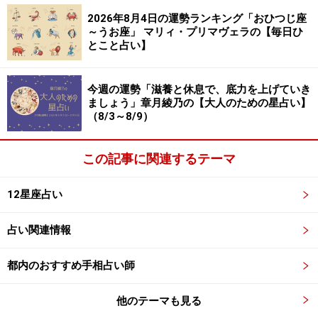
2026年8月4日の運勢ランキング「おひつじ座
＞【12星座別】あなたの人生を好転させる“最良の人”と
～うお座」 マリィ・プリマヴェラの【毎日ひ
とこと占い】
の出会い方
今週の運勢「滋養と休息で、底力を上げていき
ましょう」章月綾乃の【大人のための星占い】
（8/3～8/9）
この記事に関連するテーマ
12星座占い
占い関連情報
都内のおすすめ手相占い師
8位：やぎ座／山羊座（12月22日～1月19日
生まれ）
他のテーマも見る