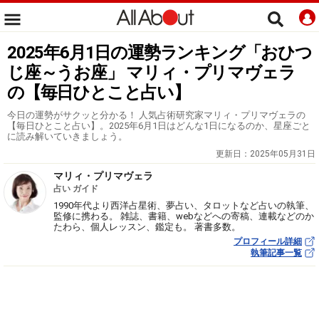
2025年6月1日の運勢ランキング「おひつ
じ座～うお座」 マリィ・プリマヴェラ
の【毎日ひとこと占い】
今日の運勢がサクッと分かる！ 人気占術研究家マリィ・プリマヴェラの
【毎日ひとこと占い】。2025年6月1日はどんな1日になるのか、星座ごと
に読み解いていきましょう。
更新日：
2025年05月31日
マリィ・プリマヴェラ
占い ガイド
1990年代より西洋占星術、夢占い、タロットなど占いの執筆、
監修に携わる。 雑誌、書籍、webなどへの寄稿、連載などのか
たわら、個人レッスン、鑑定も。 著書多数。
プロフィール詳細
執筆記事一覧