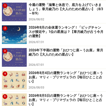
今週の運勢「滋養と休息で、底力を上げていきま
1
しょう」章月綾乃の【大人のための星占い】（8/3
～8/9）
2026/08/02
2026年8月の全体運ランキング！「ビッグチャン
2
スが接近中」1位の星座は？【章月綾乃が占う今月
の運勢】
2026/07/31
2026年下半期の運勢「おひつじ座～うお座」 章月
3
綾乃の【大人のための星占い】
2026/07/01
2026年8月4日の運勢ランキング「おひつじ座～う
4
お座」 マリィ・プリマヴェラの【毎日ひとこと占
い】
2026/08/03
2026年8月5日の運勢ランキング「おひつじ座～う
5
お座」 マリィ・プリマヴェラの【毎日ひとこと占
い】