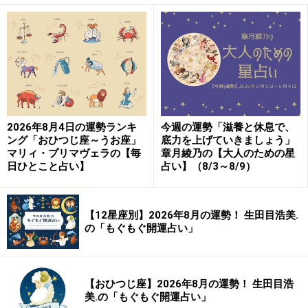
2026年8月4日の運勢ランキ
今週の運勢「滋養と休息で、
ング「おひつじ座～うお座」
底力を上げていきましょう」
マリィ・プリマヴェラの【毎
章月綾乃の【大人のための星
日ひとこと占い】
占い】（8/3～8/9）
【12星座別】2026年8月の運勢！ 生田目浩美.
の「もぐもぐ開運占い」
【おひつじ座】2026年8月の運勢！ 生田目浩
美.の「もぐもぐ開運占い」