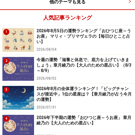
他のテーマも見る
人気記事ランキング
2026年8月5日の運勢ランキング「おひつじ座～う
1
お座」 マリィ・プリマヴェラの【毎日ひとこと占
い】
2026/08/04
今週の運勢「滋養と休息で、底力を上げていきま
2
しょう」章月綾乃の【大人のための星占い】（8/3
～8/9）
2026/08/02
2026年8月の全体運ランキング！「ビッグチャン
3
スが接近中」1位の星座は？【章月綾乃が占う今月
の運勢】
2026/07/31
2026年下半期の運勢「おひつじ座～うお座」 章月
4
綾乃の【大人のための星占い】