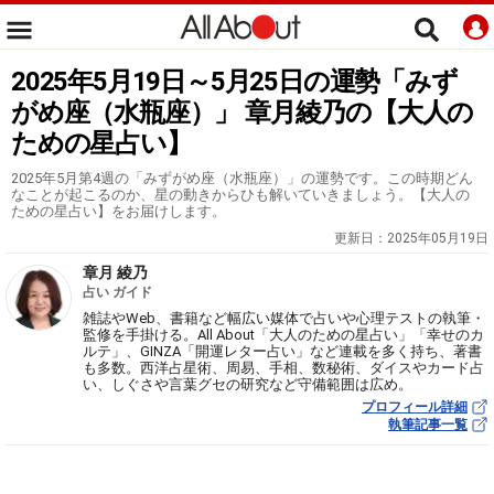
2025年5月19日～5月25日の運勢「みず
がめ座（水瓶座）」 章月綾乃の【大人の
ための星占い】
2025年5月第4週の「みずがめ座（水瓶座）」の運勢です。この時期どん
なことが起こるのか、星の動きからひも解いていきましょう。【大人の
ための星占い】をお届けします。
更新日：
2025年05月19日
章月 綾乃
占い ガイド
雑誌やWeb、書籍など幅広い媒体で占いや心理テストの執筆・
監修を手掛ける。All About「大人のための星占い」「幸せのカ
ルテ」、GINZA「開運レター占い」など連載を多く持ち、著書
も多数。西洋占星術、周易、手相、数秘術、ダイスやカード占
い、しぐさや言葉グセの研究など守備範囲は広め。
プロフィール詳細
執筆記事一覧