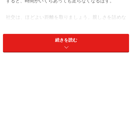
すると、時間がいくらあっても足らなくなるはず。
社交は、ほどよい距離を取りましょう。親しさを詰めな
いほうが、長く心地よく付き合えるはず。
続きを読む
おしゃれは、ウインドーショッピングへ。新しいイメー
ジが見つかりそう。
愛は、率直に。思いを伝えて。
＞【今週の運勢】他の星座の運勢はこちら
※記事内容は執筆時点のものです。最新の内容をご確認くださ
い。
【編集部おすすめの購入サイト】