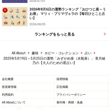
2026/07/01
2026年8月6日の運勢ランキング「おひつじ座～う
5
お座」 マリィ・プリマヴェラの【毎日ひとこと占
い】
2026/08/05
ランキングをもっと見る
>
>
>
>
All About
趣味
ホビー・コレクション
占い
2025年5月19日～5月25日の運勢「みずがめ座（水瓶座）」 章月綾
乃の【大人のための星占い】
会社概要
採用情報
投資家情報
広告掲載
利用規約
プライバシーポリシー
All Aboutについて
著作権・商標・免責