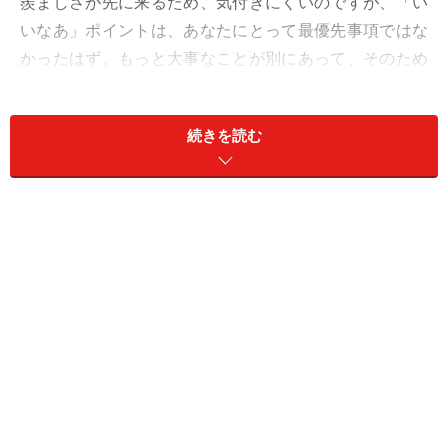
羨ましさが先に来るため、気付きにくいのですが、「い
いなあ」ポイントは、あなたにとって最優先事項ではな
かったはず。もっと大事なことが別にあって、そのため
に必死になってきたことに気付いて。
続きを読む
感情の交通整理ができれば、元気も楽しさも戻ってきま
す。「いろいろな生き方があるね！」で、愛も全肯定
で！
＞【今週の運勢】他の星座の運勢はこちら
※記事内容は執筆時点のものです。最新の内容をご確認くださ
い。
【編集部おすすめの購入サイト】
Amazonで占い関連の商品をチェック！