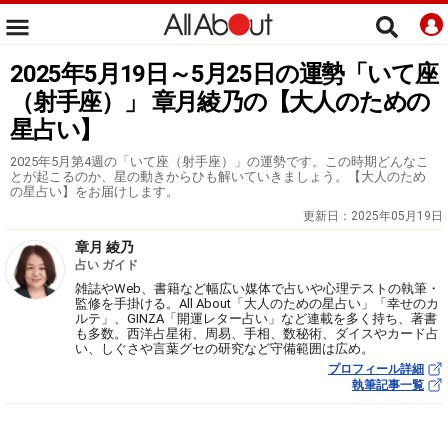
2025年5月19日～5月25日の運勢「いて座
（射手座）」 章月綾乃の【大人のための
星占い】
2025年5月第4週の「いて座（射手座）」の運勢です。この時期どんなこ
とが起こるのか、星の動きからひも解いていきましょう。【大人のため
の星占い】をお届けします。
更新日：
2025年05月19日
章月 綾乃
占い ガイド
雑誌やWeb、書籍など幅広い媒体で占いや心理テストの執筆・
監修を手掛ける。All About「大人のための星占い」「幸せのカ
ルテ」、GINZA「開運レター占い」など連載を多く持ち、著書
も多数。西洋占星術、周易、手相、数秘術、ダイスやカード占
い、しぐさや言葉グセの研究など守備範囲は広め。
プロフィール詳細
執筆記事一覧