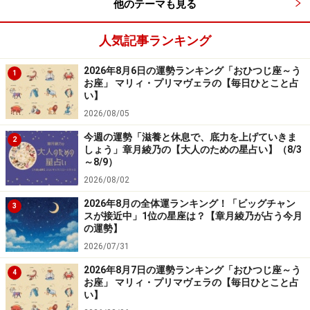
他のテーマも見る
人気記事ランキング
2026年8月6日の運勢ランキング「おひつじ座～う
1
お座」 マリィ・プリマヴェラの【毎日ひとこと占
い】
2026/08/05
今週の運勢「滋養と休息で、底力を上げていきま
2
しょう」章月綾乃の【大人のための星占い】（8/3
～8/9）
2026/08/02
2026年8月の全体運ランキング！「ビッグチャン
3
スが接近中」1位の星座は？【章月綾乃が占う今月
の運勢】
2026/07/31
2026年8月7日の運勢ランキング「おひつじ座～う
4
お座」 マリィ・プリマヴェラの【毎日ひとこと占
い】