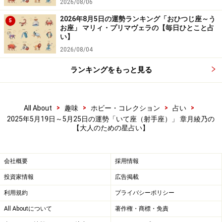
2026/08/06
2026年8月5日の運勢ランキング「おひつじ座～う
5
お座」 マリィ・プリマヴェラの【毎日ひとこと占
い】
2026/08/04
ランキングをもっと見る
>
>
>
>
All About
趣味
ホビー・コレクション
占い
2025年5月19日～5月25日の運勢「いて座（射手座）」 章月綾乃の
【大人のための星占い】
会社概要
採用情報
投資家情報
広告掲載
利用規約
プライバシーポリシー
All Aboutについて
著作権・商標・免責